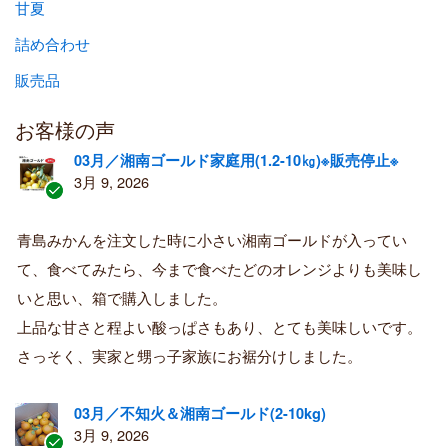
甘夏
詰め合わせ
販売品
お客様の声
03月／湘南ゴールド家庭用(1.2-10㎏)※販売停止※
3月 9, 2026
認
証
青島みかんを注文した時に小さい湘南ゴールドが入ってい
済
て、食べてみたら、今まで食べたどのオレンジよりも美味し
み
購
いと思い、箱で購入しました。
入
上品な甘さと程よい酸っぱさもあり、とても美味しいです。
者
さっそく、実家と甥っ子家族にお裾分けしました。
03月／不知火＆湘南ゴールド(2-10kg)
3月 9, 2026