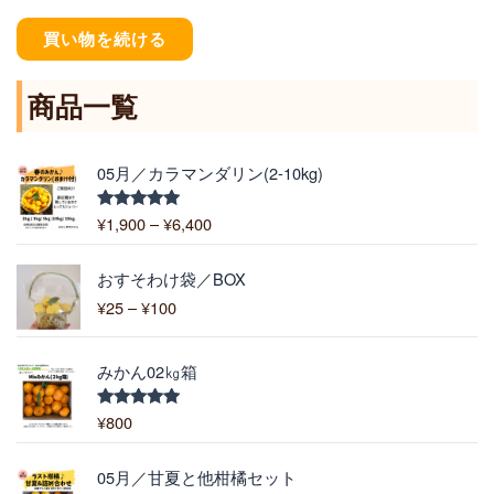
買い物を続ける
商品一覧
価
05月／カラマンダリン(2-10kg)
格
帯
¥
1,900
–
¥
6,400
5段階中
:
5.00
の評価
¥
価
1
おすそわけ袋／BOX
格
,
¥
25
–
¥
100
帯
9
:
0
¥
0
みかん02㎏箱
2
–
5
¥
¥
800
5段階中
–
5.00
の評価
6
¥
,
価
1
05月／甘夏と他柑橘セット
4
格