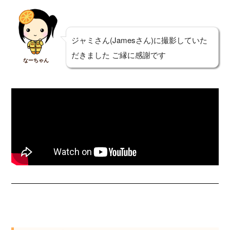
o
g
n
k
e
k
r
ジャミさん(Jamesさん)に撮影していた
だきました ご縁に感謝です
なーちゃん