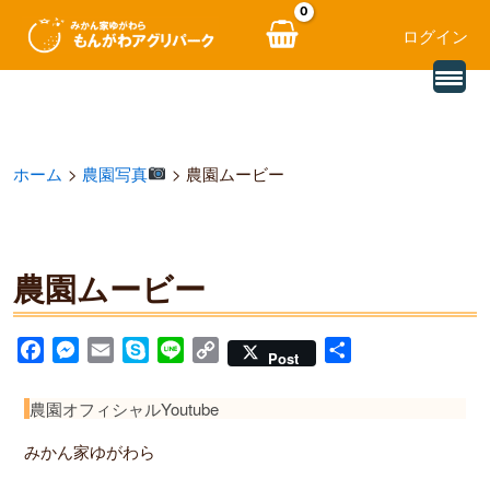
ログイン
別
内
の
レ
容
ビ
ュ
を
ー
ホーム
農園写真
農園ムービー
を
ス
読
み
キ
込
む
ッ
農園ムービー
プ
F
M
E
S
L
C
共
Post
a
e
m
k
i
o
有
c
s
a
y
n
p
農園オフィシャルYoutube
e
s
i
p
e
y
みかん家ゆがわら
b
e
l
e
L
o
n
i