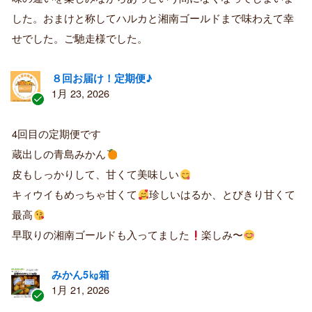
入
した。おまけと称してハルカと湘南ゴールドまで味わえて幸
者
せでした。ご馳走様でした。
８回お届け！定期便♪
1月 23, 2026
認
証
4回目の定期便です
済
蔵出しの青島みかん
み
購
皮もしっかりして、甘くて美味しい
入
キィウイもめっちゃ甘くて
珍しいはるか、とびきり甘くて
者
最高
早取りの湘南ゴールドも入ってました
楽しみ〜
みかん5㎏箱
1月 21, 2026
認