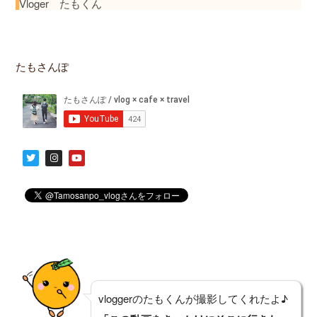
Vloger たもくん
たもさんぽ
T
I
Y
w
n
o
i
s
u
t
t
t
t
a
u
e
g
b
r
r
e
a
m
vloggerのたもくんが撮影してくれたよ♪