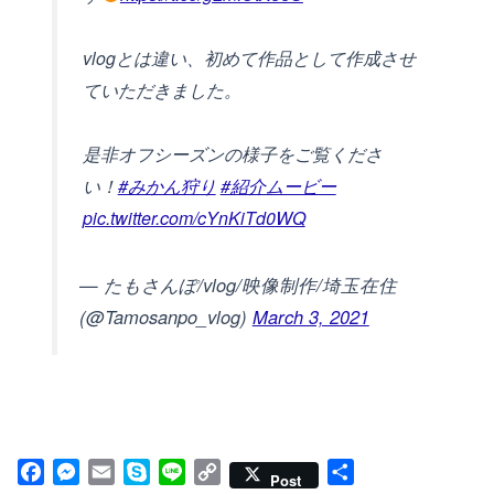
vlogとは違い、初めて作品として作成させ
ていただきました。
是非オフシーズンの様子をご覧くださ
い！
#みかん狩り
#紹介ムービー
pic.twitter.com/cYnKiTd0WQ
— たもさんぽ/vlog/映像制作/埼玉在住
(@Tamosanpo_vlog)
March 3, 2021
F
M
E
S
L
C
共
Post