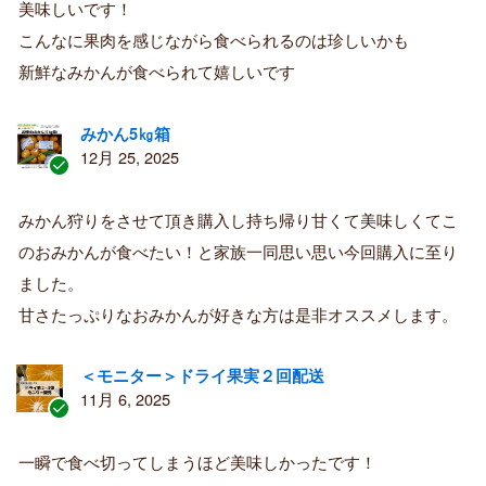
美味しいです！
者
こんなに果肉を感じながら食べられるのは珍しいかも
新鮮なみかんが食べられて嬉しいです
みかん5㎏箱
12月 25, 2025
認
証
みかん狩りをさせて頂き購入し持ち帰り甘くて美味しくてこ
済
のおみかんが食べたい！と家族一同思い思い今回購入に至り
み
購
ました。
入
甘さたっぷりなおみかんが好きな方は是非オススメします。
者
＜モニター＞ドライ果実２回配送
11月 6, 2025
認
証
一瞬で食べ切ってしまうほど美味しかったです！
済