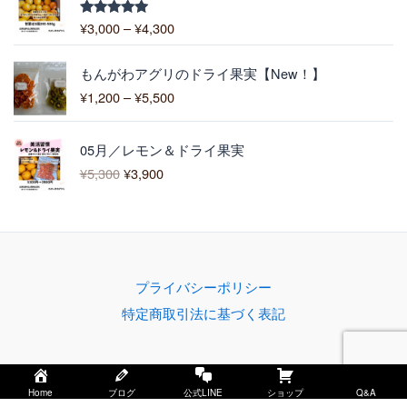
0
0
帯
0
¥
3,000
–
¥
4,300
5段階中
0
:
5.00
の評価
¥
価
3
もんがわアグリのドライ果実【New！】
格
,
¥
1,200
–
¥
5,500
帯
0
:
0
元
現
¥
0
05月／レモン＆ドライ果実
の
在
1
–
¥
5,300
¥
3,900
価
の
,
¥
格
価
2
4
は
格
0
,
¥
は
0
3
5
¥
–
0
,
3
¥
0
プライバシーポリシー
3
,
5
0
9
,
特定商取引法に基づく表記
0
0
5
で
0
0
し
で
0
た
す
Home
ブログ
公式LINE
ショップ
Q&A