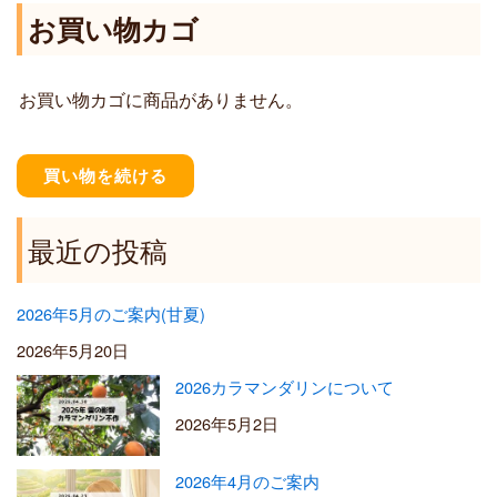
,
¥
お買い物カゴ
4
1
0
,
0
2
お買い物カゴに商品がありません。
0
0
–
¥
買い物を続ける
5
,
5
最近の投稿
0
0
2026年5月のご案内(甘夏)
2026年5月20日
2026カラマンダリンについて
2026年5月2日
2026年4月のご案内