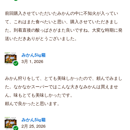
認
証
前回購入させていただいたみかんの中に不知火が入ってい
済
て、これはまた食べたいと思い、購入させていただきまし
み
購
た。到着直後の酸っぱさがまた良いですね。大変な時期に発
入
送いただきありがとうございました。
者
みかん5㎏箱
3月 1, 2026
認
証
みかん狩りをして、とても美味しかったので、頼んでみまし
済
た。なかなかスーパーではこんな大きなみかんは買えませ
み
購
ん。味もとても美味しかったです。
入
頼んで良かったと思います。
者
みかん5㎏箱
2月 25, 2026