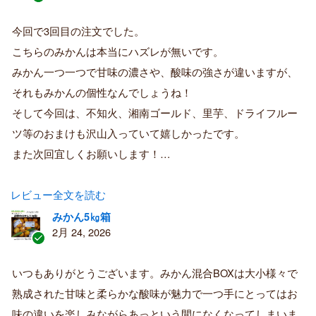
認
証
今回で3回目の注文でした。
済
こちらのみかんは本当にハズレが無いです。
み
購
みかん一つ一つで甘味の濃さや、酸味の強さが違いますが、
入
それもみかんの個性なんでしょうね！
者
そして今回は、不知火、湘南ゴールド、里芋、ドライフルー
ツ等のおまけも沢山入っていて嬉しかったです。
また次回宜しくお願いします！…
レビュー全文を読む
みかん5㎏箱
2月 24, 2026
認
証
いつもありがとうございます。みかん混合BOXは大小様々で
済
熟成された甘味と柔らかな酸味が魅力で一つ手にとってはお
み
購
味の違いを楽しみながらあっという間になくなってしまいま