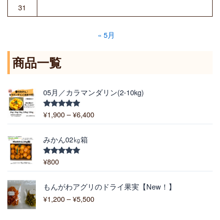
31
« 5月
商品一覧
価
05月／カラマンダリン(2-10kg)
格
帯
¥
1,900
–
¥
6,400
5段階中
:
5.00
の評価
¥
1
みかん02㎏箱
,
9
¥
800
5段階中
5.00
の評価
0
0
価
もんがわアグリのドライ果実【New！】
–
格
¥
1,200
–
¥
5,500
¥
帯
6
: