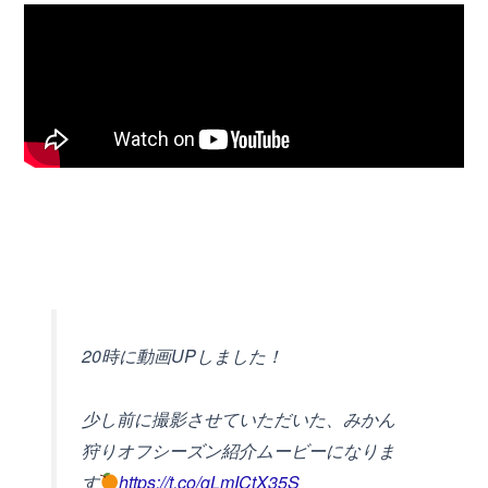
20時に動画UPしました！
少し前に撮影させていただいた、みかん
狩りオフシーズン紹介ムービーになりま
す
https://t.co/gLmICtX35S