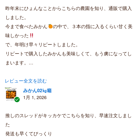
証
昨年末にひょんなことからこちらの農園を知り、通販で購入
済
しました。
み
購
今まで食べたみかん
の中で、３本の指に入るくらい甘く美
入
味しかった
者
で、年明け早々リピートしました。
リピートで購入したみかんも美味しくて、もう虜になってし
まいます。…
レビュー全文を読む
みかん02㎏箱
1月 1, 2026
認
証
推しのスレッドがキッカケでこちらを知り、早速注文しまし
済
た
み
購
発送も早くてびっくり
入