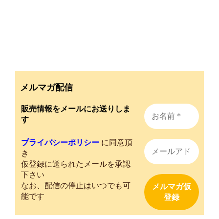
a
e
m
k
i
o
有
c
s
a
y
n
p
e
s
i
p
e
y
b
e
l
e
L
o
n
i
o
g
n
k
e
k
r
メルマガ配信
販売情報をメールにお送りしま
す
プライバシーポリシー
に同意頂
き
仮登録に送られたメールを承認
下さい
なお、配信の停止はいつでも可
能です