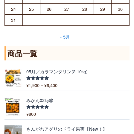
24
25
26
27
28
29
30
31
« 5月
商品一覧
価
05月／カラマンダリン(2-10kg)
格
帯
¥
1,900
–
¥
6,400
5段階中
:
5.00
の評価
¥
1
みかん02㎏箱
,
9
¥
800
5段階中
5.00
の評価
0
0
価
もんがわアグリのドライ果実【New！】
–
格