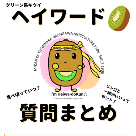
キ
ウ
イ
の
追
熟
方
法
は？