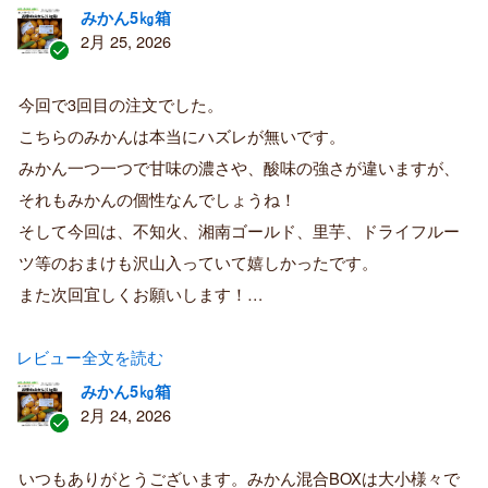
みかん5㎏箱
2月 25, 2026
認
証
今回で3回目の注文でした。
済
こちらのみかんは本当にハズレが無いです。
み
購
みかん一つ一つで甘味の濃さや、酸味の強さが違いますが、
入
それもみかんの個性なんでしょうね！
者
そして今回は、不知火、湘南ゴールド、里芋、ドライフルー
ツ等のおまけも沢山入っていて嬉しかったです。
また次回宜しくお願いします！…
レビュー全文を読む
みかん5㎏箱
2月 24, 2026
認
証
いつもありがとうございます。みかん混合BOXは大小様々で