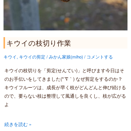
作
業
キウイの枝切り作業
キウイ
,
キウイの剪定
/
みかん家娘(miho)
/
コメントする
キウイの枝切りを「剪定(せんてい)」と呼びます今日はそ
のお手伝いをしてきました(*´∇｀) なぜ剪定をするのか？
キウイフルーツは、成長が早く枝がどんどんと伸び続ける
ので、要らない枝は整理して風通しを良くし、枝が広がる
よ
続きを読む »