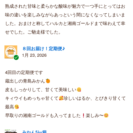
済
熟成された甘味と柔らかな酸味が魅力で一つ手にとってはお
み
購
味の違いを楽しみながらあっという間になくなってしまいま
入
した。おまけと称してハルカと湘南ゴールドまで味わえて幸
者
せでした。ご馳走様でした。
８回お届け！定期便♪
1月 23, 2026
認
証
4回目の定期便です
済
蔵出しの青島みかん
み
購
皮もしっかりして、甘くて美味しい
入
キィウイもめっちゃ甘くて
珍しいはるか、とびきり甘くて
者
最高
早取りの湘南ゴールドも入ってました
楽しみ〜
みかん5㎏箱