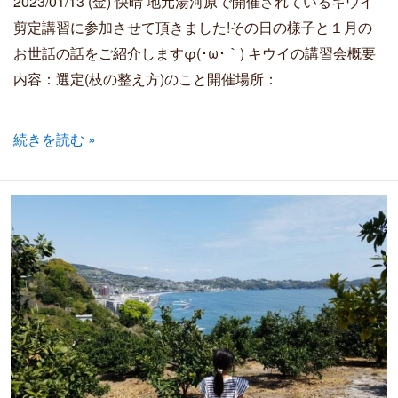
2023/01/13 (金) 快晴 地元湯河原で開催されているキウイ
剪定講習に参加させて頂きました!その日の様子と１月の
お世話の話をご紹介しますφ(･ω･｀) キウイの講習会概要
内容：選定(枝の整え方)のこと開催場所：
続きを読む »
4
月
の
様
子
～
つ
ぼ