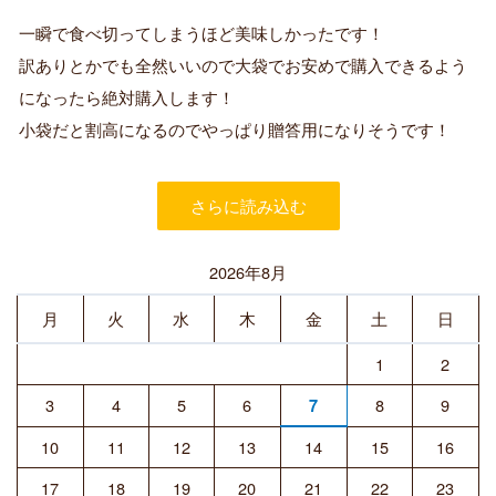
認
証
一瞬で食べ切ってしまうほど美味しかったです！
済
訳ありとかでも全然いいので大袋でお安めで購入できるよう
み
購
になったら絶対購入します！
入
小袋だと割高になるのでやっぱり贈答用になりそうです！
者
さらに読み込む
2026年8月
月
火
水
木
金
土
日
1
2
3
4
5
6
8
9
7
10
11
12
13
14
15
16
17
18
19
20
21
22
23