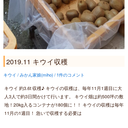
2019.11 キウイ収穫
キウイ
/
みかん家娘(miho)
/
1件のコメント
キウイ 約3.6t 収穫♪ キウイの収穫は、毎年11月1週目に大
人3人で約3日間かけて行います。 キウイ畑は約500坪の敷
地！20kg入るコンテナが180個に！！ キウイの収穫は毎年
11月の1週目！ 急いで収穫する必要は