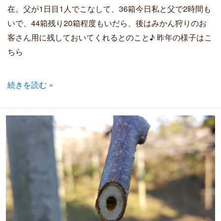
在。父が1日目1人でこなして、36箱今日私と父で2時間も
いで、44箱残り20箱程度もいだら、後はみかん狩りのお
客さん用に残しておいてくれるとのこと♪ 昨年の様子はこ
ちら
続きを読む »
キ
ウ
イ
の
枝
切
り