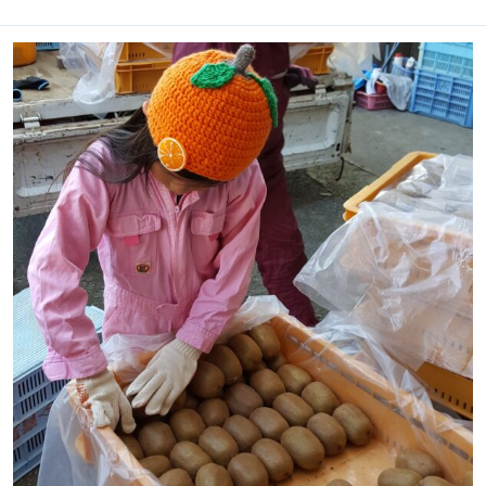
2019.11
キ
ウ
イ
収
穫