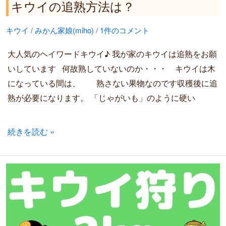
キウイの追熟方法は？
キウイ
/
みかん家娘(miho)
/
1件のコメント
大人気のヘイワードキウイ♪ 我が家のキウイは追熟をお願
いしています 何故熟していないのか・・・ キウイは木
になっている間は、 熟さない果物なのです収穫後に追
熟が必要になります。 「じゃがいも」のように硬い
続きを読む »
大
人
気
♪