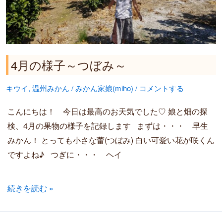
み
～
4月の様子～つぼみ～
キウイ
,
温州みかん
/
みかん家娘(miho)
/
コメントする
こんにちは！ 今日は最高のお天気でした♡ 娘と畑の探
検、4月の果物の様子を記録します まずは・・・ 早生
みかん！ とっても小さな蕾(つぼみ) 白い可愛い花が咲くん
ですよね♪ つぎに・・・ ヘイ
続きを読む »