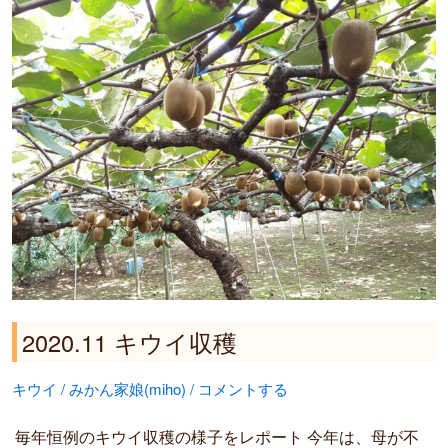
キ
ウ
イ
収
穫
2020.11 キウイ収穫
キウイ
/
みかん家娘(miho)
/
コメントする
毎年恒例のキウイ収穫の様子をレポート 今年は、母が不