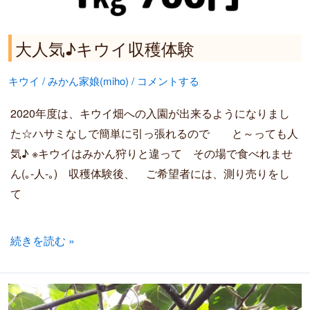
大人気♪キウイ収穫体験
キウイ
/
みかん家娘(miho)
/
コメントする
2020年度は、キウイ畑への入園が出来るようになりまし
た☆ハサミなしで簡単に引っ張れるので と～っても人
気♪ ※キウイはみかん狩りと違って その場で食べれませ
ん(｡-人-｡) 収穫体験後、 ご希望者には、測り売りをし
て
続きを読む »
2020.11