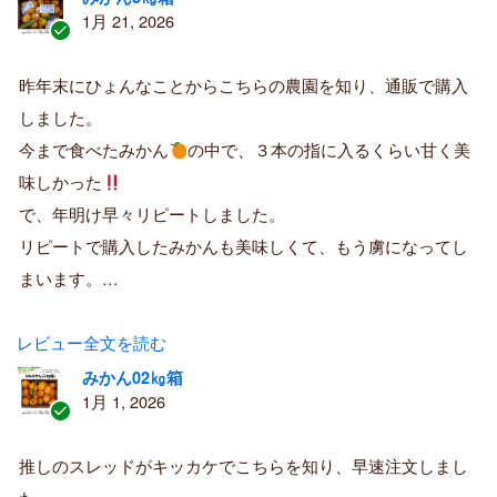
1月 21, 2026
認
証
昨年末にひょんなことからこちらの農園を知り、通販で購入
済
しました。
み
購
今まで食べたみかん
の中で、３本の指に入るくらい甘く美
入
味しかった
者
で、年明け早々リピートしました。
リピートで購入したみかんも美味しくて、もう虜になってし
まいます。…
レビュー全文を読む
みかん02㎏箱
1月 1, 2026
認
証
推しのスレッドがキッカケでこちらを知り、早速注文しまし
済