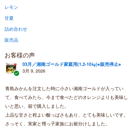
レモン
甘夏
詰め合わせ
販売品
お客様の声
03月／湘南ゴールド家庭用(1.2-10㎏)※販売停止※
3月 9, 2026
認
証
青島みかんを注文した時に小さい湘南ゴールドが入ってい
済
て、食べてみたら、今まで食べたどのオレンジよりも美味し
み
購
いと思い、箱で購入しました。
入
上品な甘さと程よい酸っぱさもあり、とても美味しいです。
者
さっそく、実家と甥っ子家族にお裾分けしました。