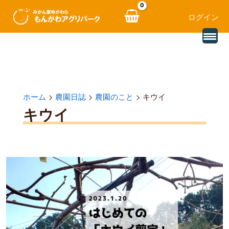
ログイン
別
内
の
レ
容
ビ
ュ
を
ー
を
ス
読
ホーム
農園日誌
農園のこと
キウイ
み
キ
込
キウイ
む
ッ
プ
2023.01
実
践
「剪
定」