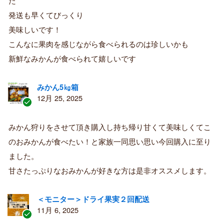
た
み
購
発送も早くてびっくり
入
美味しいです！
者
こんなに果肉を感じながら食べられるのは珍しいかも
新鮮なみかんが食べられて嬉しいです
みかん5㎏箱
12月 25, 2025
認
証
みかん狩りをさせて頂き購入し持ち帰り甘くて美味しくてこ
済
のおみかんが食べたい！と家族一同思い思い今回購入に至り
み
購
ました。
入
甘さたっぷりなおみかんが好きな方は是非オススメします。
者
＜モニター＞ドライ果実２回配送
11月 6, 2025