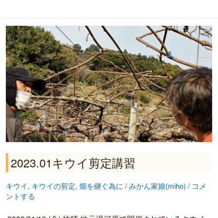
2023.01
キ
ウ
イ
剪
定
講
習
2023.01キウイ剪定講習
キウイ
,
キウイの剪定
,
畑を継ぐ為に
/
みかん家娘(miho)
/
コメ
ントする