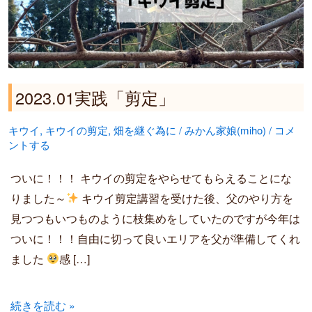
2023.01実践「剪定」
キウイ
,
キウイの剪定
,
畑を継ぐ為に
/
みかん家娘(miho)
/
コメ
ントする
ついに！！！ キウイの剪定をやらせてもらえることにな
りました～
キウイ剪定講習を受けた後、父のやり方を
見つつもいつものように枝集めをしていたのですが今年は
ついに！！！自由に切って良いエリアを父が準備してくれ
ました
感 […]
続きを読む »