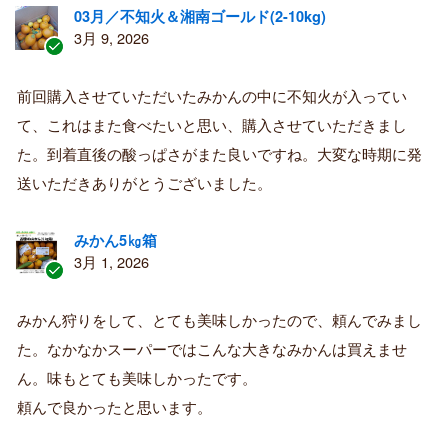
03月／不知火＆湘南ゴールド(2-10kg)
3月 9, 2026
認
証
前回購入させていただいたみかんの中に不知火が入ってい
済
て、これはまた食べたいと思い、購入させていただきまし
み
購
た。到着直後の酸っぱさがまた良いですね。大変な時期に発
入
送いただきありがとうございました。
者
みかん5㎏箱
3月 1, 2026
認
証
みかん狩りをして、とても美味しかったので、頼んでみまし
済
た。なかなかスーパーではこんな大きなみかんは買えませ
み
購
ん。味もとても美味しかったです。
入
頼んで良かったと思います。
者