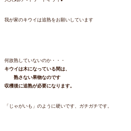
o
n
i
o
g
n
k
e
k
我が家のキウイは追熟をお願いしています
r
何故熟していないのか・・・
キウイは木になっている間は、
熟さない果物なのです
収穫後に追熟が必要になります。
「じゃがいも」のように硬いです、ガチガチです。