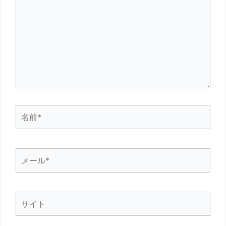
に
入
力…
名
前
*
メ
ー
ル
サ
*
イ