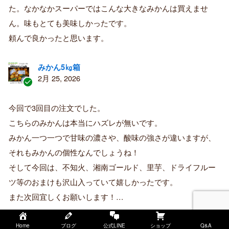
済
た。なかなかスーパーではこんな大きなみかんは買えませ
み
購
ん。味もとても美味しかったです。
入
頼んで良かったと思います。
者
みかん5㎏箱
2月 25, 2026
認
証
今回で3回目の注文でした。
済
こちらのみかんは本当にハズレが無いです。
み
購
みかん一つ一つで甘味の濃さや、酸味の強さが違いますが、
入
それもみかんの個性なんでしょうね！
者
そして今回は、不知火、湘南ゴールド、里芋、ドライフルー
ツ等のおまけも沢山入っていて嬉しかったです。
また次回宜しくお願いします！…
レビュー全文を読む
Home
ブログ
公式LINE
ショップ
Q&A