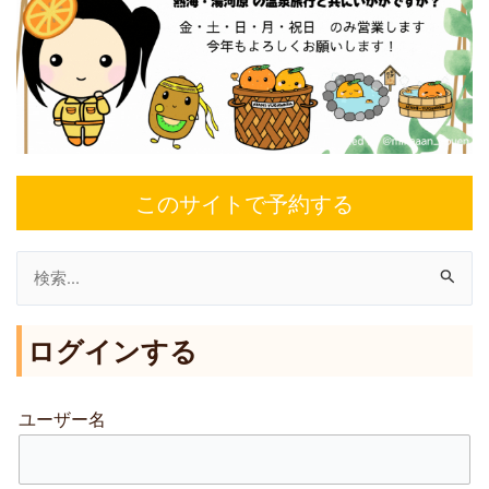
このサイトで予約する
検
索
ログインする
対
象
:
ユーザー名