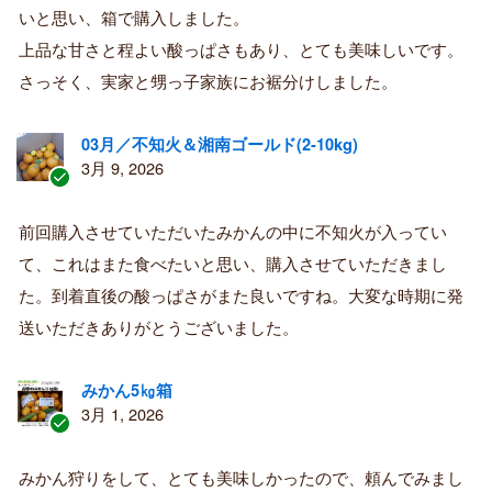
購
いと思い、箱で購入しました。
入
上品な甘さと程よい酸っぱさもあり、とても美味しいです。
者
さっそく、実家と甥っ子家族にお裾分けしました。
03月／不知火＆湘南ゴールド(2-10kg)
3月 9, 2026
認
証
前回購入させていただいたみかんの中に不知火が入ってい
済
て、これはまた食べたいと思い、購入させていただきまし
み
購
た。到着直後の酸っぱさがまた良いですね。大変な時期に発
入
送いただきありがとうございました。
者
みかん5㎏箱
3月 1, 2026
認
証
みかん狩りをして、とても美味しかったので、頼んでみまし