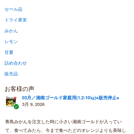
セール品
ドライ果実
みかん
レモン
甘夏
詰め合わせ
販売品
お客様の声
03月／湘南ゴールド家庭用(1.2-10㎏)※販売停止※
3月 9, 2026
認
証
青島みかんを注文した時に小さい湘南ゴールドが入ってい
済
て、食べてみたら、今まで食べたどのオレンジよりも美味し
み