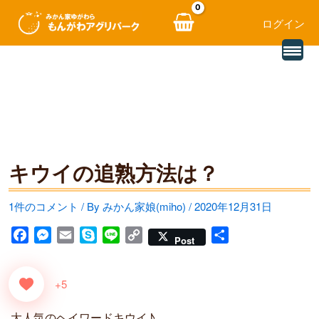
ログイン
別
内
の
レ
容
ビ
ュ
を
ー
を
ス
読
み
キ
込
む
キウイの追熟方法は？
ッ
プ
1件のコメント
/ By
みかん家娘(miho)
/
2020年12月31日
F
M
E
S
L
C
共
Post
a
e
m
k
i
o
有
c
s
a
y
n
p
+5
e
s
i
p
e
y
b
e
l
e
L
大人気のヘイワードキウイ♪