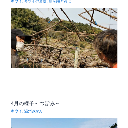
キウイ
,
キウイの剪定
,
畑を継ぐ為に
4月の様子～つぼみ～
キウイ
,
温州みかん