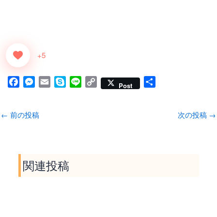
+5
F
M
E
S
L
C
共
Post
a
e
m
k
i
o
有
c
s
a
y
n
p
←
前の投稿
次の投稿
→
e
s
i
p
e
y
b
e
l
e
L
o
n
i
o
g
n
関連投稿
k
e
k
r