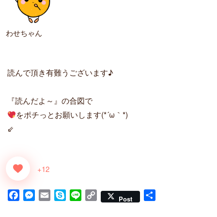
わせちゃん
読んで頂き有難うございます♪
『読んだよ～』の合図で
をポチっとお願いします(*´ω｀*)
⇙
+12
F
M
E
S
L
C
共
Post
a
e
m
k
i
o
有