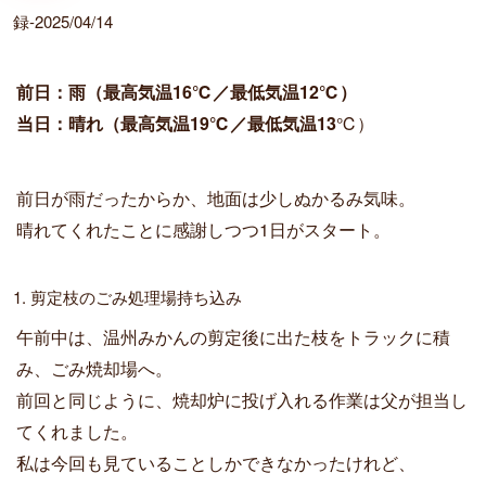
o
n
i
録-2025/04/14
o
g
n
k
e
k
r
前日：雨（最高気温16℃／最低気温12℃）
当日：晴れ（最高気温19℃／最低気温13
℃）
前日が雨だったからか、地面は少しぬかるみ気味。
晴れてくれたことに感謝しつつ1日がスタート。
1. 剪定枝のごみ処理場持ち込み
午前中は、温州みかんの剪定後に出た枝をトラックに積
み、ごみ焼却場へ。
前回と同じように、焼却炉に投げ入れる作業は父が担当し
てくれました。
私は今回も見ていることしかできなかったけれど、