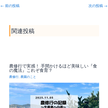
c
s
a
y
n
p
←
前の投稿
次の投稿
→
e
s
i
p
e
y
b
e
l
e
L
o
n
i
o
g
n
関連投稿
k
e
k
r
農修行で実感！ 手間かけるほど美味しい『食
の魔法』これぞ食育？
農修行
,
農園のこと