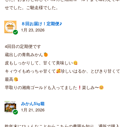
者
せでした。ご馳走様でした。
８回お届け！定期便♪
1月 23, 2026
認
証
4回目の定期便です
済
蔵出しの青島みかん
み
購
皮もしっかりして、甘くて美味しい
入
キィウイもめっちゃ甘くて
珍しいはるか、とびきり甘くて
者
最高
早取りの湘南ゴールドも入ってました
楽しみ〜
みかん5㎏箱
1月 21, 2026
認
証
昨年末にひょんなことからこちらの農園を知り、通販で購入