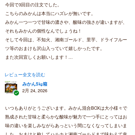
証
今回で3回目の注文でした。
済
こちらのみかんは本当にハズレが無いです。
み
購
みかん一つ一つで甘味の濃さや、酸味の強さが違いますが、
入
それもみかんの個性なんでしょうね！
者
そして今回は、不知火、湘南ゴールド、里芋、ドライフルー
ツ等のおまけも沢山入っていて嬉しかったです。
また次回宜しくお願いします！…
レビュー全文を読む
みかん5㎏箱
2月 24, 2026
認
証
いつもありがとうございます。みかん混合BOXは大小様々で
済
熟成された甘味と柔らかな酸味が魅力で一つ手にとってはお
み
購
味の違いを楽しみながらあっという間になくなってしまいま
入
した。おまけと称してハルカと湘南ゴールドまで味わえて幸