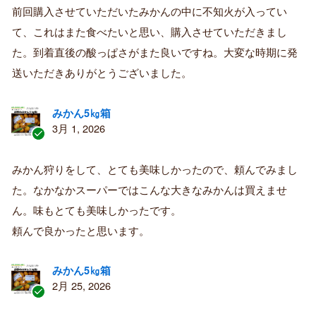
証
前回購入させていただいたみかんの中に不知火が入ってい
済
て、これはまた食べたいと思い、購入させていただきまし
み
購
た。到着直後の酸っぱさがまた良いですね。大変な時期に発
入
送いただきありがとうございました。
者
みかん5㎏箱
3月 1, 2026
認
証
みかん狩りをして、とても美味しかったので、頼んでみまし
済
た。なかなかスーパーではこんな大きなみかんは買えませ
み
購
ん。味もとても美味しかったです。
入
頼んで良かったと思います。
者
みかん5㎏箱
2月 25, 2026
認