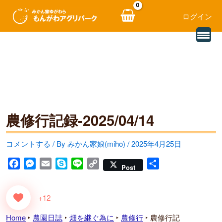
ログイン
別
内
の
レ
容
ビ
ュ
を
ー
を
ス
読
み
キ
込
む
農修行記録-2025/04/14
ッ
プ
コメントする
/ By
みかん家娘(miho)
/
2025年4月25日
F
M
E
S
L
C
共
Post
a
e
m
k
i
o
有
c
s
a
y
n
p
+12
e
s
i
p
e
y
b
e
l
e
L
Home
‣
農園日誌
‣
畑を継ぐ為に
‣
農修行
‣
農修行記