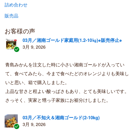
詰め合わせ
販売品
お客様の声
03月／湘南ゴールド家庭用(1.2-10㎏)※販売停止※
3月 9, 2026
認
証
青島みかんを注文した時に小さい湘南ゴールドが入ってい
済
て、食べてみたら、今まで食べたどのオレンジよりも美味し
み
購
いと思い、箱で購入しました。
入
上品な甘さと程よい酸っぱさもあり、とても美味しいです。
者
さっそく、実家と甥っ子家族にお裾分けしました。
03月／不知火＆湘南ゴールド(2-10kg)
3月 9, 2026
認