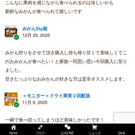
こんなに果肉を感じながら食べられるのは珍しいかも
新鮮なみかんが食べられて嬉しいです
みかん5㎏箱
12月 25, 2025
認
証
みかん狩りをさせて頂き購入し持ち帰り甘くて美味しくてこ
済
のおみかんが食べたい！と家族一同思い思い今回購入に至り
み
購
ました。
入
甘さたっぷりなおみかんが好きな方は是非オススメします。
者
＜モニター＞ドライ果実２回配送
11月 6, 2025
認
証
一瞬で食べ切ってしまうほど美味しかったです！
済
訳ありとかでも全然いいので大袋でお安めで購入できるよう
み
Home
ブログ
公式LINE
ショップ
Q&A