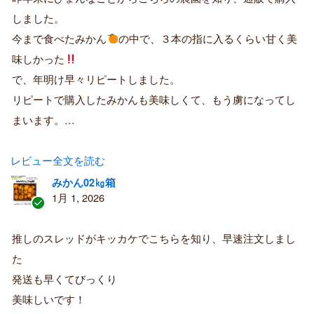
済
しました。
み
購
今まで食べたみかん
の中で、３本の指に入るくらい甘く美
入
味しかった
者
で、年明け早々リピートしました。
リピートで購入したみかんも美味しくて、もう虜になってし
まいます。…
レビュー全文を読む
みかん02㎏箱
1月 1, 2026
認
証
推しのスレッドがキッカケでこちらを知り、早速注文しまし
済
た
み
購
発送も早くてびっくり
入
美味しいです！
者