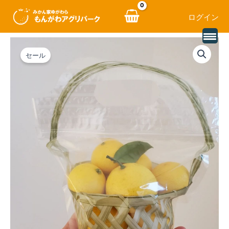
ログイン
価
内
お
セール
格
容
す
帯:
を
そ
¥25
ス
わ
–
キ
け
¥100
ッ
袋
プ
／
BOX
個