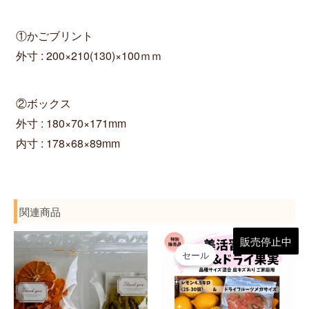
①かごブリント
外寸 : 200×210(130)×100ｍｍ
②ボックス
外寸 : 180×70×171mm
内寸 : 178×68×89mm
関連商品
価
元
現
こ
販売停止中
格
の
在
セール
帯:
の
価
の
¥1,200
格
価
商
–
は
格
¥5,500
¥5,300
は
品
で
¥3,900