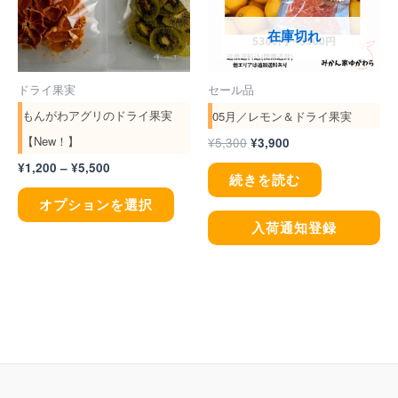
し
で
に
た。
す。
在庫切れ
は
複
ドライ果実
セール品
数
もんがわアグリのドライ果実
05月／レモン＆ドライ果実
の
【New！】
¥
5,300
¥
3,900
バ
¥
1,200
–
¥
5,500
リ
続きを読む
エ
オプションを選択
ー
入荷通知登録
シ
ョ
ン
が
あ
り