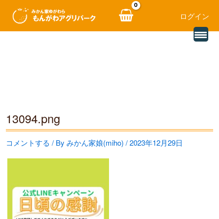
ログイン
別
内
の
レ
容
ビ
ュ
を
ー
を
ス
読
み
キ
込
む
ッ
13094.png
プ
コメントする
/ By
みかん家娘(miho)
/
2023年12月29日