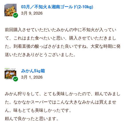
03月／不知火＆湘南ゴールド(2-10kg)
3月 9, 2026
認
証
前回購入させていただいたみかんの中に不知火が入ってい
済
て、これはまた食べたいと思い、購入させていただきまし
み
購
た。到着直後の酸っぱさがまた良いですね。大変な時期に発
入
送いただきありがとうございました。
者
みかん5㎏箱
3月 1, 2026
認
証
みかん狩りをして、とても美味しかったので、頼んでみまし
済
た。なかなかスーパーではこんな大きなみかんは買えませ
み
購
ん。味もとても美味しかったです。
入
頼んで良かったと思います。
者