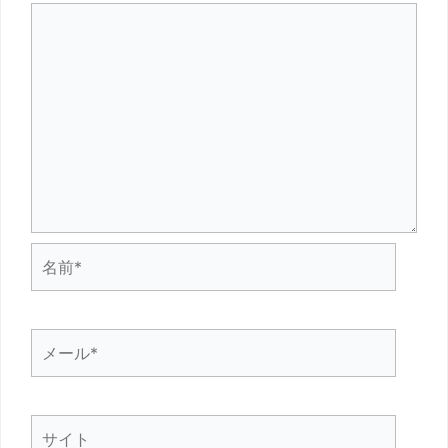
名
前
*
メ
ー
ル
サ
*