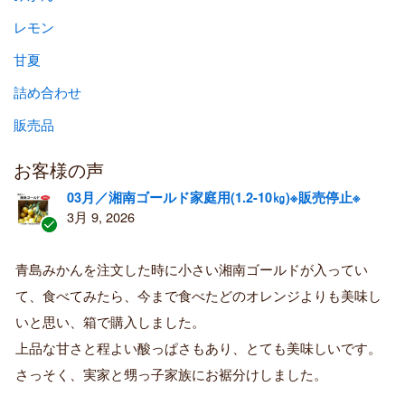
レモン
甘夏
詰め合わせ
販売品
お客様の声
03月／湘南ゴールド家庭用(1.2-10㎏)※販売停止※
3月 9, 2026
認
証
青島みかんを注文した時に小さい湘南ゴールドが入ってい
済
て、食べてみたら、今まで食べたどのオレンジよりも美味し
み
購
いと思い、箱で購入しました。
入
上品な甘さと程よい酸っぱさもあり、とても美味しいです。
者
さっそく、実家と甥っ子家族にお裾分けしました。