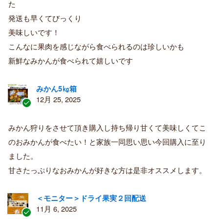
た
み
購
発送も早くてびっくり
入
美味しいです！
者
こんなに果肉を感じながら食べられるのは珍しいかも
新鮮なみかんが食べられて嬉しいです
みかん5㎏箱
12月 25, 2025
認
証
みかん狩りをさせて頂き購入し持ち帰り甘くて美味しくてこ
済
のおみかんが食べたい！と家族一同思い思い今回購入に至り
み
購
ました。
入
甘さたっぷりなおみかんが好きな方は是非オススメします。
者
＜モニター＞ドライ果実２回配送
11月 6, 2025