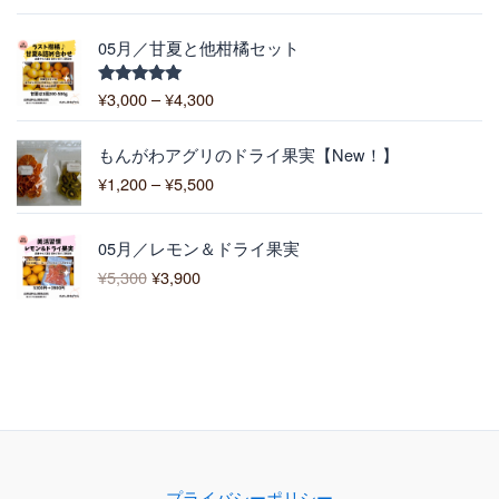
–
5.00
の評価
6
¥
,
価
1
05月／甘夏と他柑橘セット
4
格
0
0
帯
0
¥
3,000
–
¥
4,300
5段階中
0
:
5.00
の評価
¥
価
3
もんがわアグリのドライ果実【New！】
格
,
¥
1,200
–
¥
5,500
帯
0
:
0
元
現
¥
0
05月／レモン＆ドライ果実
の
在
1
–
¥
5,300
¥
3,900
価
の
,
¥
格
価
2
4
は
格
0
,
¥
は
0
3
5
¥
–
0
,
3
¥
0
3
,
5
0
9
,
0
0
5
で
0
0
プライバシーポリシー