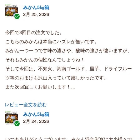
みかん5㎏箱
2月 25, 2026
認
証
今回で3回目の注文でした。
済
こちらのみかんは本当にハズレが無いです。
み
購
みかん一つ一つで甘味の濃さや、酸味の強さが違いますが、
入
それもみかんの個性なんでしょうね！
者
そして今回は、不知火、湘南ゴールド、里芋、ドライフルー
ツ等のおまけも沢山入っていて嬉しかったです。
また次回宜しくお願いします！…
レビュー全文を読む
みかん5㎏箱
2月 24, 2026
認
証
いつもありがとうございます。みかん混合BOXは大小様々で