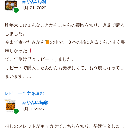
みかん5㎏箱
1月 21, 2026
認
証
昨年末にひょんなことからこちらの農園を知り、通販で購入
済
しました。
み
購
今まで食べたみかん
の中で、３本の指に入るくらい甘く美
入
味しかった
者
で、年明け早々リピートしました。
リピートで購入したみかんも美味しくて、もう虜になってし
まいます。…
レビュー全文を読む
みかん02㎏箱
1月 1, 2026
認
証
推しのスレッドがキッカケでこちらを知り、早速注文しまし
済