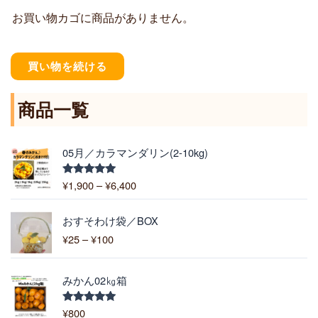
お買い物カゴに商品がありません。
買い物を続ける
商品一覧
価
05月／カラマンダリン(2-10kg)
格
帯
¥
1,900
–
¥
6,400
5段階中
:
5.00
の評価
¥
価
1
おすそわけ袋／BOX
格
,
¥
25
–
¥
100
帯
9
:
0
¥
0
みかん02㎏箱
2
–
5
¥
¥
800
5段階中