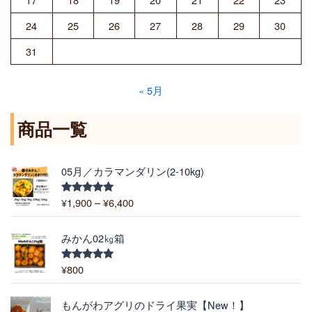
24
25
26
27
28
29
30
31
« 5月
商品一覧
価
05月／カラマンダリン(2-10kg)
格
帯
¥
1,900
–
¥
6,400
5段階中
:
5.00
の評価
¥
1
みかん02㎏箱
,
9
¥
800
5段階中
5.00
の評価
0
0
価
もんがわアグリのドライ果実【New！】
–