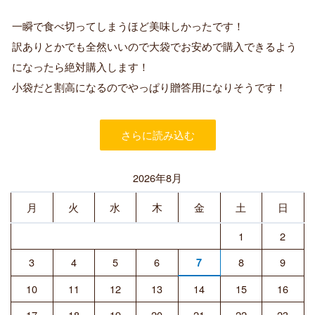
認
証
一瞬で食べ切ってしまうほど美味しかったです！
済
訳ありとかでも全然いいので大袋でお安めで購入できるよう
み
購
になったら絶対購入します！
入
小袋だと割高になるのでやっぱり贈答用になりそうです！
者
さらに読み込む
2026年8月
月
火
水
木
金
土
日
1
2
3
4
5
6
8
9
7
10
11
12
13
14
15
16
17
18
19
20
21
22
23