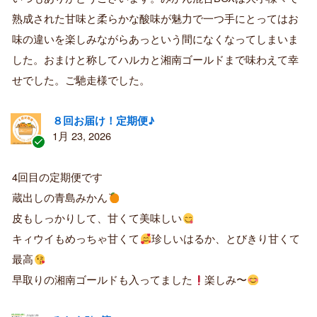
済
熟成された甘味と柔らかな酸味が魅力で一つ手にとってはお
み
購
味の違いを楽しみながらあっという間になくなってしまいま
入
した。おまけと称してハルカと湘南ゴールドまで味わえて幸
者
せでした。ご馳走様でした。
８回お届け！定期便♪
1月 23, 2026
認
証
4回目の定期便です
済
蔵出しの青島みかん
み
購
皮もしっかりして、甘くて美味しい
入
キィウイもめっちゃ甘くて
珍しいはるか、とびきり甘くて
者
最高
早取りの湘南ゴールドも入ってました
楽しみ〜