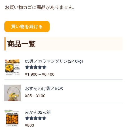
お買い物カゴに商品がありません。
買い物を続ける
商品一覧
価
05月／カラマンダリン(2-10kg)
格
帯
¥
1,900
–
¥
6,400
5段階中
:
5.00
の評価
¥
価
1
おすそわけ袋／BOX
格
,
¥
25
–
¥
100
帯
9
:
0
¥
0
みかん02㎏箱
2
–
5
¥
¥
800
5段階中