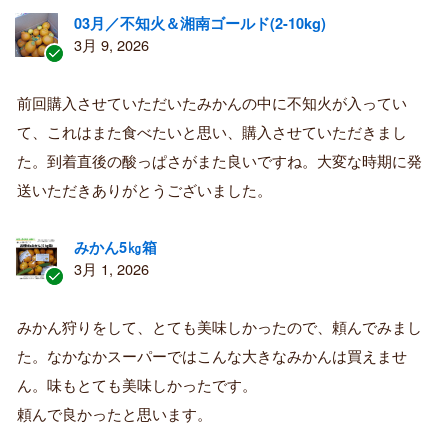
03月／不知火＆湘南ゴールド(2-10kg)
3月 9, 2026
認
証
前回購入させていただいたみかんの中に不知火が入ってい
済
て、これはまた食べたいと思い、購入させていただきまし
み
購
た。到着直後の酸っぱさがまた良いですね。大変な時期に発
入
送いただきありがとうございました。
者
みかん5㎏箱
3月 1, 2026
認
証
みかん狩りをして、とても美味しかったので、頼んでみまし
済
た。なかなかスーパーではこんな大きなみかんは買えませ
み
購
ん。味もとても美味しかったです。
入
頼んで良かったと思います。
者