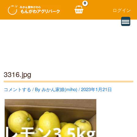
ログイン
別
内
の
レ
容
ビ
ュ
を
ー
を
ス
読
み
キ
込
む
ッ
3316.jpg
プ
コメントする
/ By
みかん家娘(miho)
/
2023年1月21日