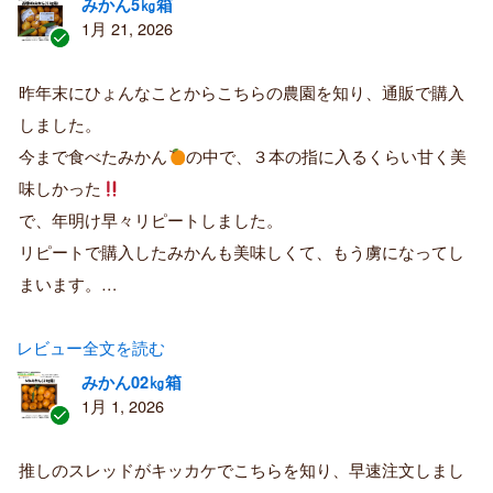
みかん5㎏箱
1月 21, 2026
認
証
昨年末にひょんなことからこちらの農園を知り、通販で購入
済
しました。
み
購
今まで食べたみかん
の中で、３本の指に入るくらい甘く美
入
味しかった
者
で、年明け早々リピートしました。
リピートで購入したみかんも美味しくて、もう虜になってし
まいます。…
レビュー全文を読む
みかん02㎏箱
1月 1, 2026
認
証
推しのスレッドがキッカケでこちらを知り、早速注文しまし
済