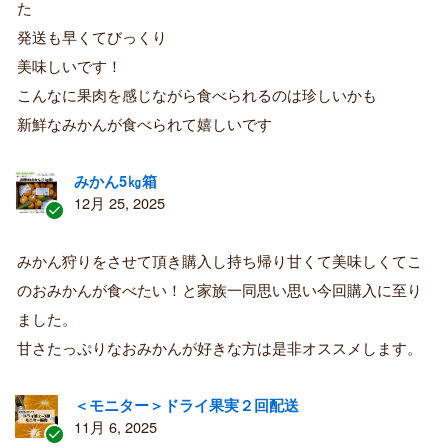
た
み
購
発送も早くてびっくり
入
美味しいです！
者
こんなに果肉を感じながら食べられるのは珍しいかも
新鮮なみかんが食べられて嬉しいです
みかん5㎏箱
12月 25, 2025
認
証
みかん狩りをさせて頂き購入し持ち帰り甘くて美味しくてこ
済
のおみかんが食べたい！と家族一同思い思い今回購入に至り
み
購
ました。
入
甘さたっぷりなおみかんが好きな方は是非オススメします。
者
＜モニター＞ドライ果実２回配送
11月 6, 2025