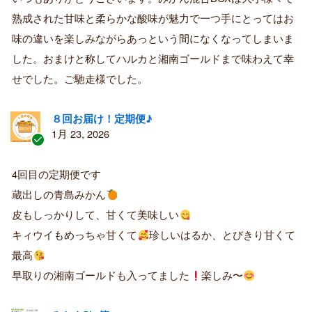
済
熟成された甘味と柔らかな酸味が魅力で一つ手にとってはお
み
購
味の違いを楽しみながらあっという間になくなってしまいま
入
した。おまけと称してハルカと湘南ゴールドまで味わえて幸
者
せでした。ご馳走様でした。
８回お届け！定期便♪
1月 23, 2026
認
証
4回目の定期便です
済
蔵出しの青島みかん
み
購
皮もしっかりして、甘くて美味しい
入
キィウイもめっちゃ甘くて
珍しいはるか、とびきり甘くて
者
最高
早取りの湘南ゴールドも入ってました
楽しみ〜