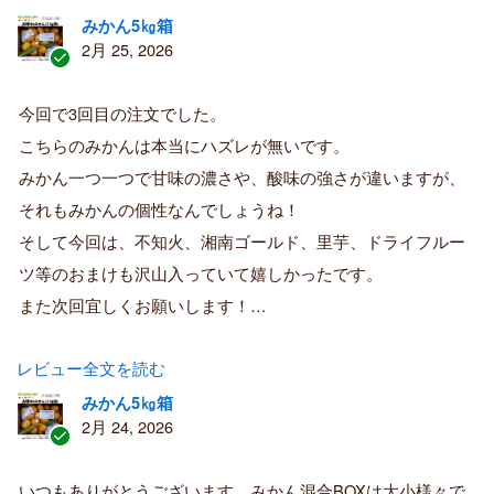
みかん5㎏箱
2月 25, 2026
認
証
今回で3回目の注文でした。
済
こちらのみかんは本当にハズレが無いです。
み
購
みかん一つ一つで甘味の濃さや、酸味の強さが違いますが、
入
それもみかんの個性なんでしょうね！
者
そして今回は、不知火、湘南ゴールド、里芋、ドライフルー
ツ等のおまけも沢山入っていて嬉しかったです。
また次回宜しくお願いします！…
レビュー全文を読む
みかん5㎏箱
2月 24, 2026
認
証
いつもありがとうございます。みかん混合BOXは大小様々で