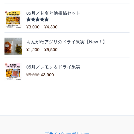
–
5.00
の評価
6
¥
,
価
1
05月／甘夏と他柑橘セット
4
格
0
0
帯
0
¥
3,000
–
¥
4,300
5段階中
0
:
5.00
の評価
¥
価
3
もんがわアグリのドライ果実【New！】
格
,
¥
1,200
–
¥
5,500
帯
0
:
0
元
現
¥
0
05月／レモン＆ドライ果実
の
在
1
–
¥
5,300
¥
3,900
価
の
,
¥
格
価
2
4
は
格
0
,
¥
は
0
3
5
¥
–
0
,
3
¥
0
3
,
5
0
9
,
0
0
5
で
0
0
プライバシーポリシー