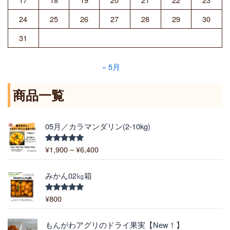
24
25
26
27
28
29
30
31
« 5月
商品一覧
価
05月／カラマンダリン(2-10kg)
格
帯
¥
1,900
–
¥
6,400
5段階中
:
5.00
の評価
¥
1
みかん02㎏箱
,
9
¥
800
5段階中
5.00
の評価
0
0
価
もんがわアグリのドライ果実【New！】
–