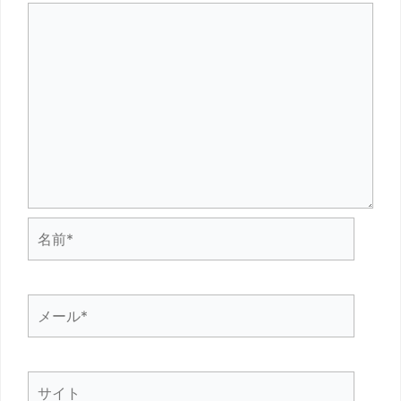
名
前
*
メ
ー
ル
サ
*