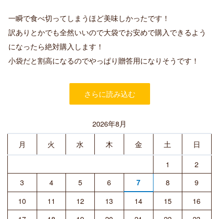
認
証
一瞬で食べ切ってしまうほど美味しかったです！
済
訳ありとかでも全然いいので大袋でお安めで購入できるよう
み
購
になったら絶対購入します！
入
小袋だと割高になるのでやっぱり贈答用になりそうです！
者
さらに読み込む
2026年8月
月
火
水
木
金
土
日
1
2
3
4
5
6
8
9
7
10
11
12
13
14
15
16
17
18
19
20
21
22
23