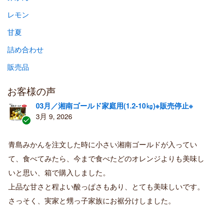
レモン
甘夏
詰め合わせ
販売品
お客様の声
03月／湘南ゴールド家庭用(1.2-10㎏)※販売停止※
3月 9, 2026
認
証
青島みかんを注文した時に小さい湘南ゴールドが入ってい
済
て、食べてみたら、今まで食べたどのオレンジよりも美味し
み
購
いと思い、箱で購入しました。
入
上品な甘さと程よい酸っぱさもあり、とても美味しいです。
者
さっそく、実家と甥っ子家族にお裾分けしました。