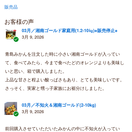
販売品
お客様の声
03月／湘南ゴールド家庭用(1.2-10㎏)※販売停止※
3月 9, 2026
認
証
青島みかんを注文した時に小さい湘南ゴールドが入ってい
済
て、食べてみたら、今まで食べたどのオレンジよりも美味し
み
購
いと思い、箱で購入しました。
入
上品な甘さと程よい酸っぱさもあり、とても美味しいです。
者
さっそく、実家と甥っ子家族にお裾分けしました。
03月／不知火＆湘南ゴールド(2-10kg)
3月 9, 2026
認
証
前回購入させていただいたみかんの中に不知火が入ってい