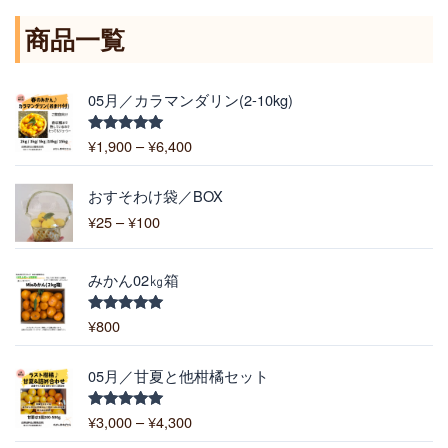
商品一覧
価
05月／カラマンダリン(2-10kg)
格
帯
¥
1,900
–
¥
6,400
5段階中
:
5.00
の評価
¥
価
1
おすそわけ袋／BOX
格
,
¥
25
–
¥
100
帯
9
:
0
¥
0
みかん02㎏箱
2
–
5
¥
¥
800
5段階中
–
5.00
の評価
6
¥
,
価
1
05月／甘夏と他柑橘セット
4
格
0
0
帯
0
¥
3,000
–
¥
4,300
5段階中
0
:
5.00
の評価