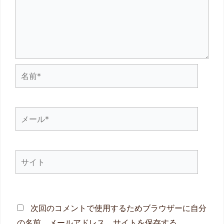
名
前
*
メ
ー
ル
サ
*
イ
ト
次回のコメントで使用するためブラウザーに自分
の名前、メールアドレス、サイトを保存する。