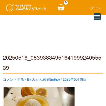
ログイン
別
内
の
レ
容
ビ
ュ
を
ー
を
ス
読
み
キ
込
む
ッ
20250516_08393834951641999240555
プ
39
コメントする
/ By
みかん家娘(miho)
/
2025年5月18日