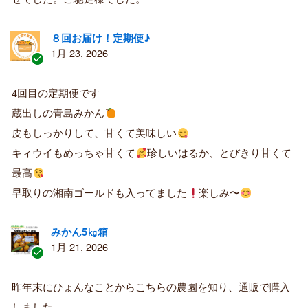
８回お届け！定期便♪
1月 23, 2026
認
証
4回目の定期便です
済
蔵出しの青島みかん
み
購
皮もしっかりして、甘くて美味しい
入
キィウイもめっちゃ甘くて
珍しいはるか、とびきり甘くて
者
最高
早取りの湘南ゴールドも入ってました
楽しみ〜
みかん5㎏箱
1月 21, 2026
認
証
昨年末にひょんなことからこちらの農園を知り、通販で購入
済
しました。