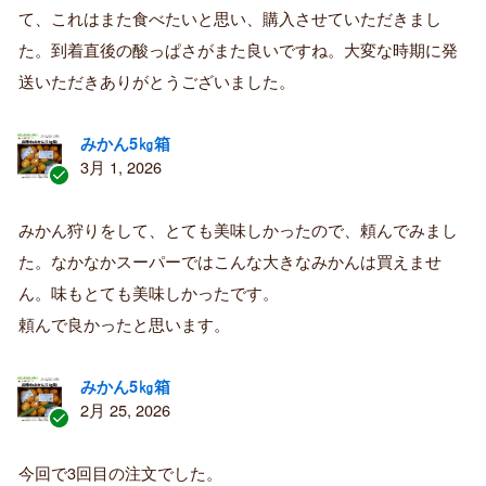
済
て、これはまた食べたいと思い、購入させていただきまし
み
購
た。到着直後の酸っぱさがまた良いですね。大変な時期に発
入
送いただきありがとうございました。
者
みかん5㎏箱
3月 1, 2026
認
証
みかん狩りをして、とても美味しかったので、頼んでみまし
済
た。なかなかスーパーではこんな大きなみかんは買えませ
み
購
ん。味もとても美味しかったです。
入
頼んで良かったと思います。
者
みかん5㎏箱
2月 25, 2026
認
証
今回で3回目の注文でした。