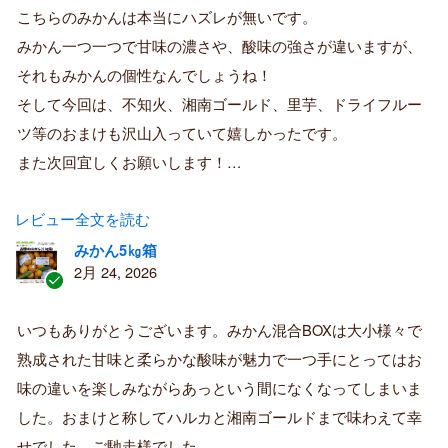
済
こちらのみかんは本当にハズレが無いです。
み
購
みかん一つ一つで甘味の濃さや、酸味の強さが違いますが、
入
それもみかんの個性なんでしょうね！
者
そして今回は、不知火、湘南ゴールド、里芋、ドライフルー
ツ等のおまけも沢山入っていて嬉しかったです。
また次回宜しくお願いします！…
レビュー全文を読む
みかん5㎏箱
2月 24, 2026
認
証
いつもありがとうございます。みかん混合BOXは大小様々で
済
熟成された甘味と柔らかな酸味が魅力で一つ手にとってはお
み
購
味の違いを楽しみながらあっという間になくなってしまいま
入
した。おまけと称してハルカと湘南ゴールドまで味わえて幸
者
せでした。ご馳走様でした。