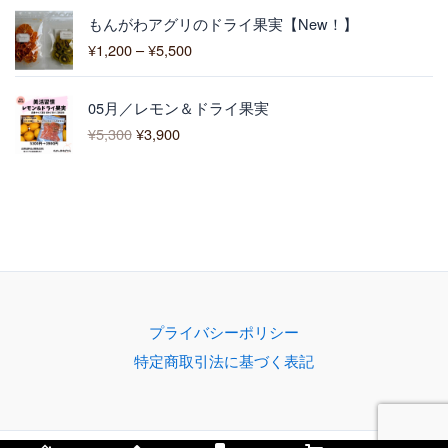
¥
価
3
もんがわアグリのドライ果実【New！】
格
,
¥
1,200
–
¥
5,500
帯
0
:
0
元
現
¥
0
05月／レモン＆ドライ果実
の
在
1
–
¥
5,300
¥
3,900
価
の
,
¥
格
価
2
4
は
格
0
,
¥
は
0
3
5
¥
–
0
,
3
¥
0
3
,
5
0
9
,
0
0
5
で
0
0
プライバシーポリシー
し
で
0
特定商取引法に基づく表記
た
す
。
。