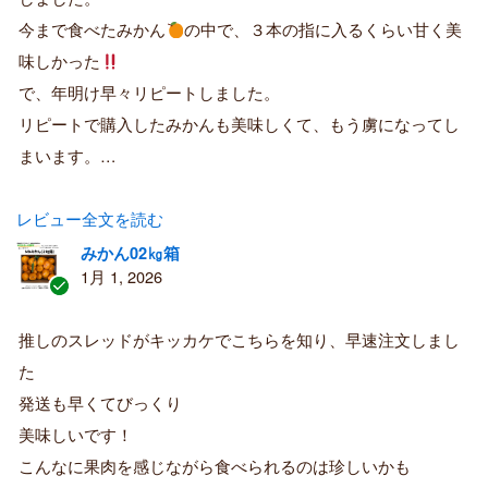
み
購
今まで食べたみかん
の中で、３本の指に入るくらい甘く美
入
味しかった
者
で、年明け早々リピートしました。
リピートで購入したみかんも美味しくて、もう虜になってし
まいます。…
レビュー全文を読む
みかん02㎏箱
1月 1, 2026
認
証
推しのスレッドがキッカケでこちらを知り、早速注文しまし
済
た
み
購
発送も早くてびっくり
入
美味しいです！
者
こんなに果肉を感じながら食べられるのは珍しいかも