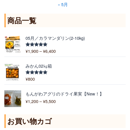
« 5月
商品一覧
価
05月／カラマンダリン(2-10kg)
格
帯
¥
1,900
–
¥
6,400
5段階中
:
5.00
の評価
¥
1
みかん02㎏箱
,
9
¥
800
5段階中
5.00
の評価
0
0
価
もんがわアグリのドライ果実【New！】
–
格
¥
1,200
–
¥
5,500
¥
帯
6
:
,
¥
お買い物カゴ
4
1
0
,