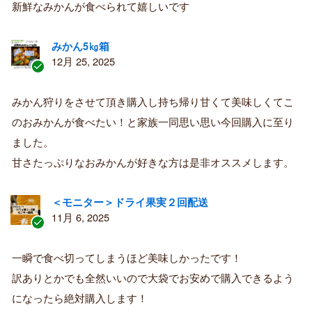
新鮮なみかんが食べられて嬉しいです
みかん5㎏箱
12月 25, 2025
認
証
みかん狩りをさせて頂き購入し持ち帰り甘くて美味しくてこ
済
のおみかんが食べたい！と家族一同思い思い今回購入に至り
み
購
ました。
入
甘さたっぷりなおみかんが好きな方は是非オススメします。
者
＜モニター＞ドライ果実２回配送
11月 6, 2025
認
証
一瞬で食べ切ってしまうほど美味しかったです！
済
訳ありとかでも全然いいので大袋でお安めで購入できるよう
み
購
になったら絶対購入します！
入