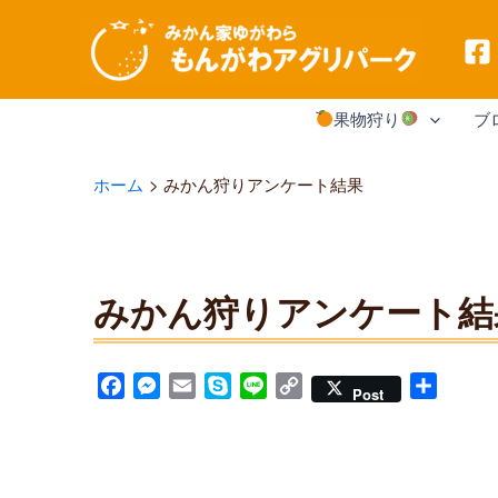
内
果物狩り
ブ
容
を
ホーム
みかん狩りアンケート結果
ス
キ
ッ
みかん狩りアンケート結
プ
F
M
E
S
L
C
共
Post
a
e
m
k
i
o
有
c
s
a
y
n
p
e
s
i
p
e
y
b
e
l
e
L