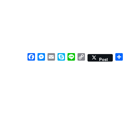
F
M
E
S
L
C
共
Post
a
e
m
k
i
o
有
c
s
a
y
n
p
e
s
i
p
e
y
b
e
l
e
L
o
n
i
o
g
n
k
e
k
r