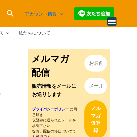
検
アカウント情報
索
別
の
ス
私たちについて
レ
ビ
ュ
ー
を
メルマガ
読
み
込
配信
む
販売情報をメールに
お送りします
プライバシーポリシー
に同
意頂き
仮登録に送られたメールを
承認下さい
なお、配信の停止はいつで
も可能です