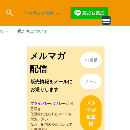
検
アカウント情報
索
別
の
ス
私たちについて
レ
ビ
ュ
ー
を
メルマガ
読
み
込
配信
む
販売情報をメールに
お送りします
プライバシーポリシー
に同
意頂き
仮登録に送られたメールを
承認下さい
なお、配信の停止はいつで
も可能です