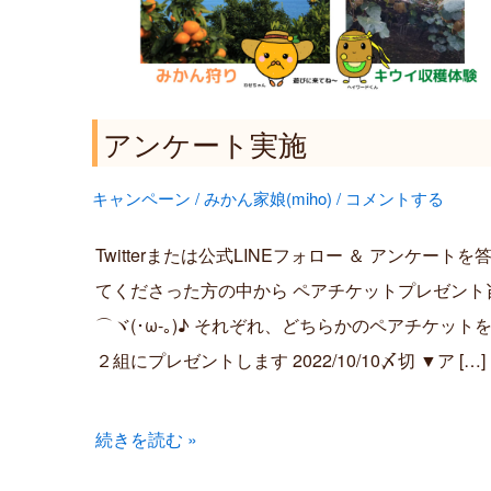
ト
実
施
アンケート実施
キャンペーン
/
みかん家娘(miho)
/
コメントする
Twitterまたは公式LINEフォロー ＆ アンケートを
てくださった方の中から ペアチケットプレゼント
⌒ヾ(･ω-｡)♪ それぞれ、どちらかのペアチケット
２組にプレゼントします 2022/10/10〆切 ▼ア […]
続きを読む »