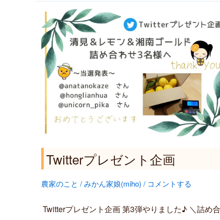
Twitter
プ
レ
ゼ
ン
ト
企
画
Twitterプレゼント企画
農家のこと
/
みかん家娘(miho)
/
コメントする
Twitterプレゼント企画 第3弾やりました♪ ＼詰め