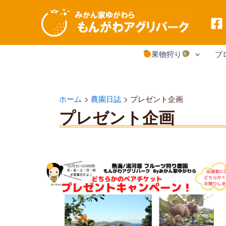
内
果物狩り
ブ
容
を
ス
ホーム
農園日誌
プレゼント企画
プレゼント企画
キ
ッ
プ
ア
ン
ケ
ー