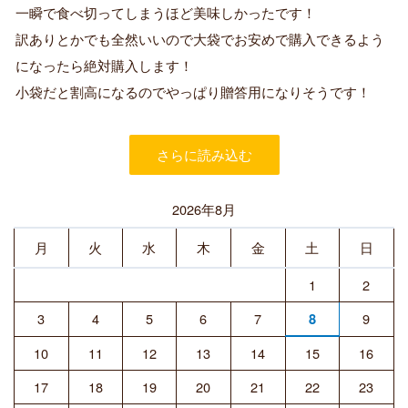
証
一瞬で食べ切ってしまうほど美味しかったです！
済
訳ありとかでも全然いいので大袋でお安めで購入できるよう
み
購
になったら絶対購入します！
入
小袋だと割高になるのでやっぱり贈答用になりそうです！
者
さらに読み込む
2026年8月
月
火
水
木
金
土
日
1
2
3
4
5
6
7
9
8
10
11
12
13
14
15
16
17
18
19
20
21
22
23