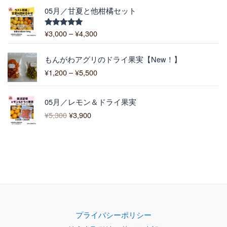
,
価
1
05月／甘夏と他柑橘セット
4
格
0
0
帯
0
¥
3,000
–
¥
4,300
5段階中
0
:
5.00
の評価
¥
価
3
もんがわアグリのドライ果実【New！】
格
,
¥
1,200
–
¥
5,500
帯
0
:
0
元
現
¥
0
05月／レモン＆ドライ果実
の
在
1
–
¥
5,300
¥
3,900
価
の
,
¥
格
価
2
4
は
格
0
,
¥
は
0
3
5
¥
–
0
,
3
¥
0
3
,
5
0
9
,
0
0
5
で
0
0
プライバシーポリシー
し
で
0