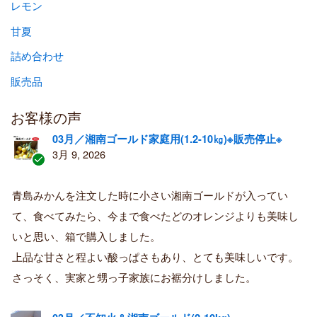
レモン
甘夏
詰め合わせ
販売品
お客様の声
03月／湘南ゴールド家庭用(1.2-10㎏)※販売停止※
3月 9, 2026
認
証
青島みかんを注文した時に小さい湘南ゴールドが入ってい
済
て、食べてみたら、今まで食べたどのオレンジよりも美味し
み
購
いと思い、箱で購入しました。
入
上品な甘さと程よい酸っぱさもあり、とても美味しいです。
者
さっそく、実家と甥っ子家族にお裾分けしました。