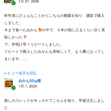
1月 21, 2026
認
証
昨年末にひょんなことからこちらの農園を知り、通販で購入
済
しました。
み
購
今まで食べたみかん
の中で、３本の指に入るくらい甘く美
入
味しかった
者
で、年明け早々リピートしました。
リピートで購入したみかんも美味しくて、もう虜になってし
まいます。…
レビュー全文を読む
みかん02㎏箱
1月 1, 2026
認
証
推しのスレッドがキッカケでこちらを知り、早速注文しまし
済
た
み