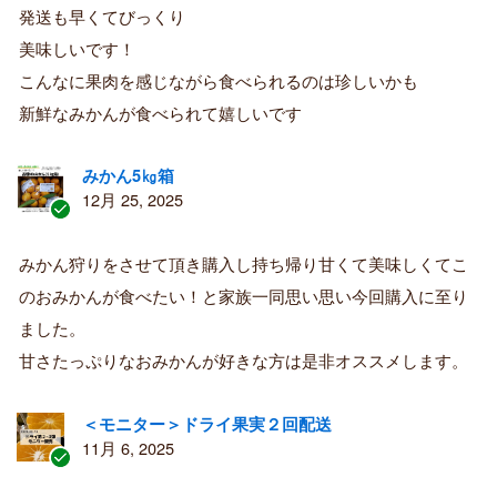
購
発送も早くてびっくり
入
美味しいです！
者
こんなに果肉を感じながら食べられるのは珍しいかも
新鮮なみかんが食べられて嬉しいです
みかん5㎏箱
12月 25, 2025
認
証
みかん狩りをさせて頂き購入し持ち帰り甘くて美味しくてこ
済
のおみかんが食べたい！と家族一同思い思い今回購入に至り
み
購
ました。
入
甘さたっぷりなおみかんが好きな方は是非オススメします。
者
＜モニター＞ドライ果実２回配送
11月 6, 2025
認