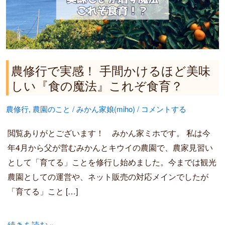
感！
手
間
か
け
農修行で実感！ 手間かけるほど美味
る
しい『食の魔法』これぞ食育？
ほ
農修行
,
農園のこと
/
みかん家娘(miho)
/
コメントする
ど
美
閲覧ありがとございます！ みかん家ミホです。 私は今
味
年4月から父が営むみかんとキウイの農園で、農家見習い
し
として「育てる」ことを修行し始めました。今までは観光
い
農園としての運営や、ネット販売の対応メインでしたが
『食
「育てる」こと […]
の
魔
続きを読む »