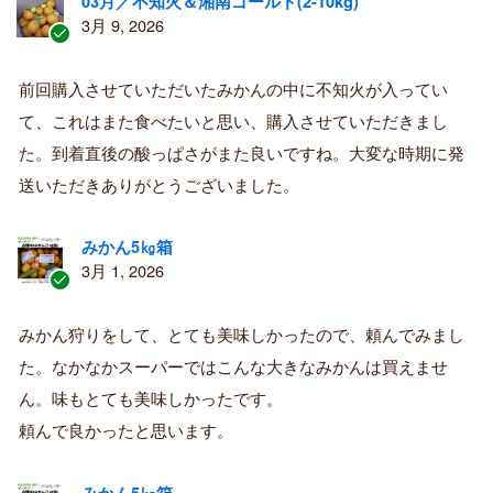
03月／不知火＆湘南ゴールド(2-10kg)
3月 9, 2026
認
証
前回購入させていただいたみかんの中に不知火が入ってい
済
て、これはまた食べたいと思い、購入させていただきまし
み
購
た。到着直後の酸っぱさがまた良いですね。大変な時期に発
入
送いただきありがとうございました。
者
みかん5㎏箱
3月 1, 2026
認
証
みかん狩りをして、とても美味しかったので、頼んでみまし
済
た。なかなかスーパーではこんな大きなみかんは買えませ
み
購
ん。味もとても美味しかったです。
入
頼んで良かったと思います。
者