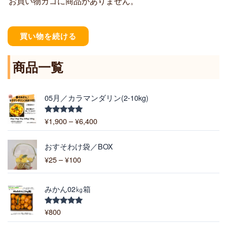
お買い物カゴに商品がありません。
買い物を続ける
商品一覧
価
05月／カラマンダリン(2-10kg)
格
帯
¥
1,900
–
¥
6,400
5段階中
:
5.00
の評価
¥
価
1
おすそわけ袋／BOX
格
,
¥
25
–
¥
100
帯
9
:
0
¥
0
みかん02㎏箱
2
–
5
¥
¥
800
5段階中
–
5.00
の評価
6
¥