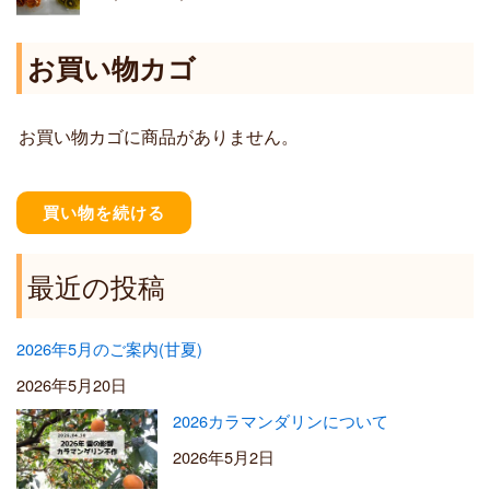
6
:
,
¥
お買い物カゴ
4
1
0
,
0
2
お買い物カゴに商品がありません。
0
0
–
¥
買い物を続ける
5
,
5
最近の投稿
0
0
2026年5月のご案内(甘夏)
2026年5月20日
2026カラマンダリンについて
2026年5月2日