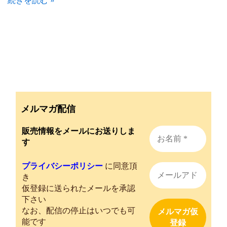
法』
こ
れ
ぞ
食
育？
メルマガ配信
販売情報をメールにお送りしま
す
プライバシーポリシー
に同意頂
き
仮登録に送られたメールを承認
下さい
なお、配信の停止はいつでも可
能です