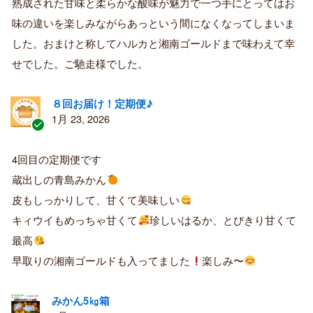
熟成された甘味と柔らかな酸味が魅力で一つ手にとってはお
み
購
味の違いを楽しみながらあっという間になくなってしまいま
入
した。おまけと称してハルカと湘南ゴールドまで味わえて幸
者
せでした。ご馳走様でした。
８回お届け！定期便♪
1月 23, 2026
認
証
4回目の定期便です
済
蔵出しの青島みかん
み
購
皮もしっかりして、甘くて美味しい
入
キィウイもめっちゃ甘くて
珍しいはるか、とびきり甘くて
者
最高
早取りの湘南ゴールドも入ってました
楽しみ〜
みかん5㎏箱