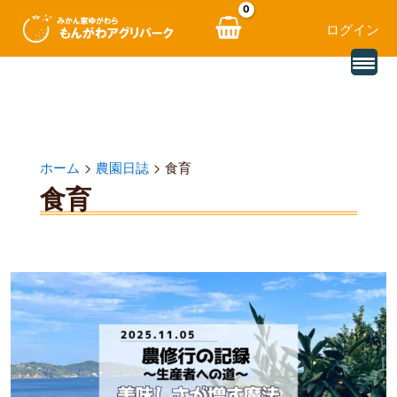
ログイン
別
内
の
レ
容
ビ
ュ
を
ー
を
ス
読
ホーム
農園日誌
食育
み
キ
込
食育
む
ッ
プ
農
修
行
で
実