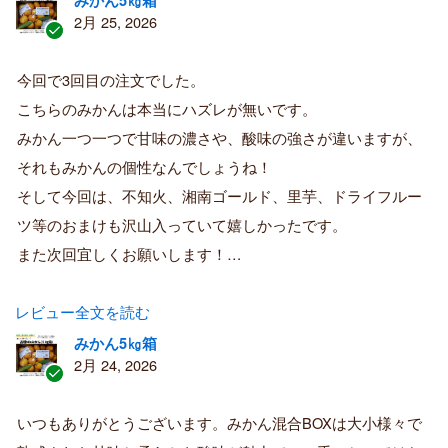
みかん5㎏箱
2月 25, 2026
認
証
今回で3回目の注文でした。
済
こちらのみかんは本当にハズレが無いです。
み
購
みかん一つ一つで甘味の濃さや、酸味の強さが違いますが、
入
それもみかんの個性なんでしょうね！
者
そして今回は、不知火、湘南ゴールド、里芋、ドライフルー
ツ等のおまけも沢山入っていて嬉しかったです。
また次回宜しくお願いします！…
レビュー全文を読む
みかん5㎏箱
2月 24, 2026
認
証
いつもありがとうございます。みかん混合BOXは大小様々で
済