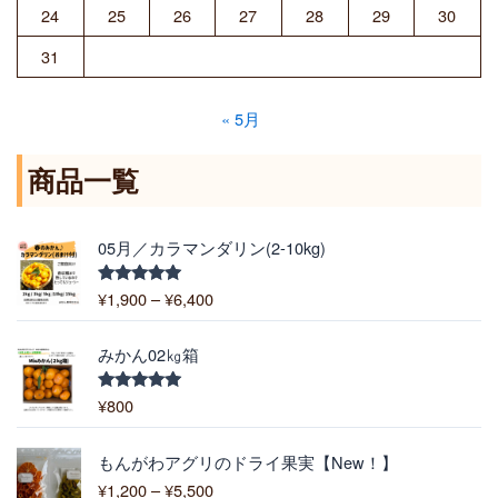
24
25
26
27
28
29
30
31
« 5月
商品一覧
価
05月／カラマンダリン(2-10kg)
格
帯
¥
1,900
–
¥
6,400
5段階中
:
5.00
の評価
¥
1
みかん02㎏箱
,
9
¥
800
5段階中
5.00
の評価
0
0
価
もんがわアグリのドライ果実【New！】
–
格
¥
1,200
–
¥
5,500
¥
帯