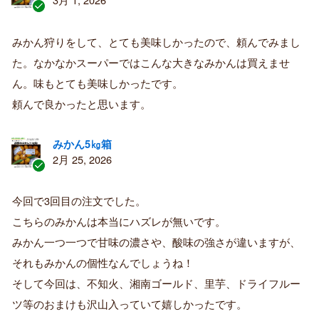
認
証
みかん狩りをして、とても美味しかったので、頼んでみまし
済
た。なかなかスーパーではこんな大きなみかんは買えませ
み
購
ん。味もとても美味しかったです。
入
頼んで良かったと思います。
者
みかん5㎏箱
2月 25, 2026
認
証
今回で3回目の注文でした。
済
こちらのみかんは本当にハズレが無いです。
み
購
みかん一つ一つで甘味の濃さや、酸味の強さが違いますが、
入
それもみかんの個性なんでしょうね！
者
そして今回は、不知火、湘南ゴールド、里芋、ドライフルー
ツ等のおまけも沢山入っていて嬉しかったです。