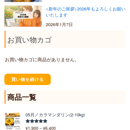
<新年のご挨拶>2026年もよろしくお願い
いたします
2026年1月7日
お買い物カゴ
お買い物カゴに商品がありません。
買い物を続ける
商品一覧
価
05月／カラマンダリン(2-10kg)
格
帯
¥
1,900
–
¥
6,400
5段階中
: