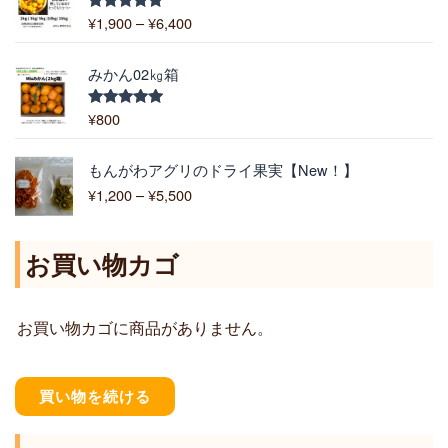
帯
¥
1,900
–
¥
6,400
5段階中
:
5.00
の評価
¥
1
みかん02㎏箱
,
9
¥
800
5段階中
5.00
の評価
0
0
価
もんがわアグリのドライ果実【New！】
–
格
¥
1,200
–
¥
5,500
¥
帯
6
:
,
¥
お買い物カゴ
4
1
0
,
0
2
お買い物カゴに商品がありません。
0
0
–
¥
買い物を続ける
5
,