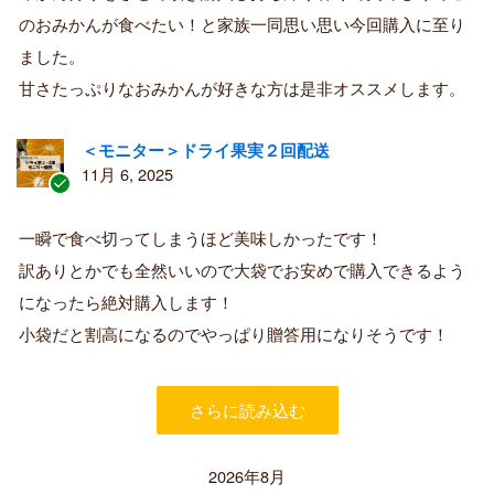
済
のおみかんが食べたい！と家族一同思い思い今回購入に至り
み
購
ました。
入
甘さたっぷりなおみかんが好きな方は是非オススメします。
者
＜モニター＞ドライ果実２回配送
11月 6, 2025
認
証
一瞬で食べ切ってしまうほど美味しかったです！
済
訳ありとかでも全然いいので大袋でお安めで購入できるよう
み
購
になったら絶対購入します！
入
小袋だと割高になるのでやっぱり贈答用になりそうです！
者
さらに読み込む
2026年8月