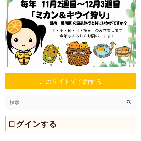
このサイトで予約する
検
索
ログインする
対
象
: