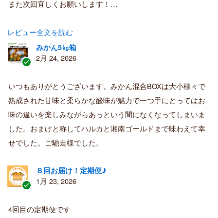
また次回宜しくお願いします！…
レビュー全文を読む
みかん5㎏箱
2月 24, 2026
認
証
いつもありがとうございます。みかん混合BOXは大小様々で
済
熟成された甘味と柔らかな酸味が魅力で一つ手にとってはお
み
購
味の違いを楽しみながらあっという間になくなってしまいま
入
した。おまけと称してハルカと湘南ゴールドまで味わえて幸
者
せでした。ご馳走様でした。
８回お届け！定期便♪
1月 23, 2026
認
証
4回目の定期便です
済