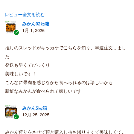
レビュー全文を読む
みかん02㎏箱
1月 1, 2026
認
証
推しのスレッドがキッカケでこちらを知り、早速注文しまし
済
た
み
購
発送も早くてびっくり
入
美味しいです！
者
こんなに果肉を感じながら食べられるのは珍しいかも
新鮮なみかんが食べられて嬉しいです
みかん5㎏箱
12月 25, 2025
認
証
みかん狩りをさせて頂き購入し持ち帰り甘くて美味しくてこ