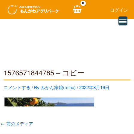
ログイン
別
内
の
レ
容
ビ
ュ
を
ー
を
ス
読
み
キ
込
む
ッ
1576571844785 – コピー
プ
コメントする
/ By
みかん家娘(miho)
/
2022年8月16日
←
前のメディア