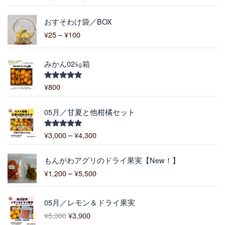
5.00
の評価
¥
価
1
おすそわけ袋／BOX
格
,
¥
25
–
¥
100
帯
9
:
0
¥
0
みかん02㎏箱
2
–
5
¥
¥
800
5段階中
–
5.00
の評価
6
¥
,
価
1
05月／甘夏と他柑橘セット
4
格
0
0
帯
0
¥
3,000
–
¥
4,300
5段階中
0
:
5.00
の評価
¥
価
3
もんがわアグリのドライ果実【New！】
格
,
¥
1,200
–
¥
5,500
帯
0
:
0
元
現
¥
0
05月／レモン＆ドライ果実
の
在
1
–
¥
5,300
¥
3,900
価
の
,
¥