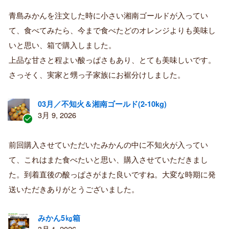
認
証
青島みかんを注文した時に小さい湘南ゴールドが入ってい
済
て、食べてみたら、今まで食べたどのオレンジよりも美味し
み
購
いと思い、箱で購入しました。
入
上品な甘さと程よい酸っぱさもあり、とても美味しいです。
者
さっそく、実家と甥っ子家族にお裾分けしました。
03月／不知火＆湘南ゴールド(2-10kg)
3月 9, 2026
認
証
前回購入させていただいたみかんの中に不知火が入ってい
済
て、これはまた食べたいと思い、購入させていただきまし
み
購
た。到着直後の酸っぱさがまた良いですね。大変な時期に発
入
送いただきありがとうございました。
者
みかん5㎏箱
3月 1, 2026