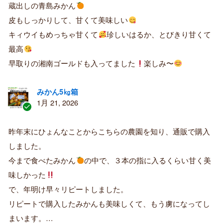
蔵出しの青島みかん
み
購
皮もしっかりして、甘くて美味しい
入
キィウイもめっちゃ甘くて
珍しいはるか、とびきり甘くて
者
最高
早取りの湘南ゴールドも入ってました
楽しみ〜
みかん5㎏箱
1月 21, 2026
認
証
昨年末にひょんなことからこちらの農園を知り、通販で購入
済
しました。
み
購
今まで食べたみかん
の中で、３本の指に入るくらい甘く美
入
味しかった
者
で、年明け早々リピートしました。
リピートで購入したみかんも美味しくて、もう虜になってし
まいます。…