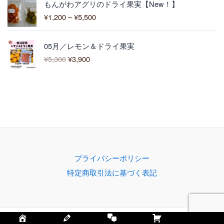
3
もんがわアグリのドライ果実【New！】
格
,
¥
1,200
–
¥
5,500
帯
0
:
0
元
現
¥
0
05月／レモン＆ドライ果実
の
在
1
–
¥
5,300
¥
3,900
価
の
,
¥
格
価
2
4
は
格
0
,
¥
は
0
3
5
¥
–
0
,
3
¥
0
3
,
5
0
9
,
0
0
5
で
0
0
プライバシーポリシー
し
で
0
特定商取引法に基づく表記
た
す
。
。