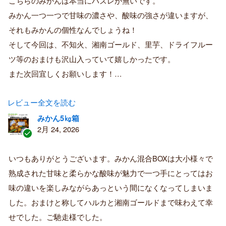
こちらのみかんは本当にハズレが無いです。
み
購
みかん一つ一つで甘味の濃さや、酸味の強さが違いますが、
入
それもみかんの個性なんでしょうね！
者
そして今回は、不知火、湘南ゴールド、里芋、ドライフルー
ツ等のおまけも沢山入っていて嬉しかったです。
また次回宜しくお願いします！…
レビュー全文を読む
みかん5㎏箱
2月 24, 2026
認
証
いつもありがとうございます。みかん混合BOXは大小様々で
済
熟成された甘味と柔らかな酸味が魅力で一つ手にとってはお
み
購
味の違いを楽しみながらあっという間になくなってしまいま
入
した。おまけと称してハルカと湘南ゴールドまで味わえて幸
者
せでした。ご馳走様でした。