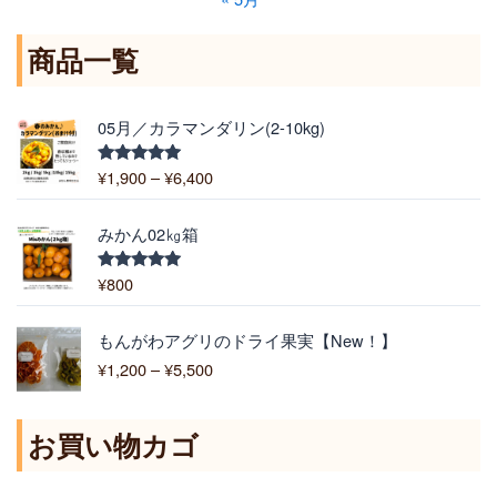
商品一覧
価
05月／カラマンダリン(2-10kg)
格
帯
¥
1,900
–
¥
6,400
5段階中
:
5.00
の評価
¥
1
みかん02㎏箱
,
9
¥
800
5段階中
5.00
の評価
0
0
価
もんがわアグリのドライ果実【New！】
–
格
¥
1,200
–
¥
5,500
¥
帯
6
:
,
¥
お買い物カゴ
4
1
0
,
0
2