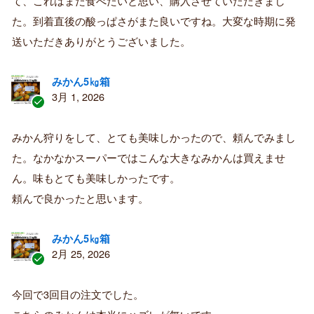
て、これはまた食べたいと思い、購入させていただきまし
み
購
た。到着直後の酸っぱさがまた良いですね。大変な時期に発
入
送いただきありがとうございました。
者
みかん5㎏箱
3月 1, 2026
認
証
みかん狩りをして、とても美味しかったので、頼んでみまし
済
た。なかなかスーパーではこんな大きなみかんは買えませ
み
購
ん。味もとても美味しかったです。
入
頼んで良かったと思います。
者
みかん5㎏箱
2月 25, 2026
認
証
今回で3回目の注文でした。
済