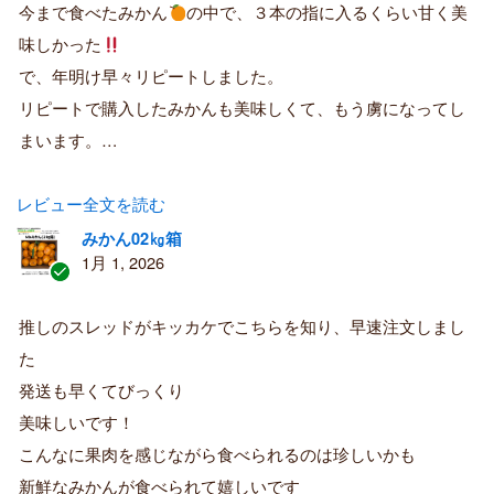
購
今まで食べたみかん
の中で、３本の指に入るくらい甘く美
入
味しかった
者
で、年明け早々リピートしました。
リピートで購入したみかんも美味しくて、もう虜になってし
まいます。…
レビュー全文を読む
みかん02㎏箱
1月 1, 2026
認
証
推しのスレッドがキッカケでこちらを知り、早速注文しまし
済
た
み
購
発送も早くてびっくり
入
美味しいです！
者
こんなに果肉を感じながら食べられるのは珍しいかも
新鮮なみかんが食べられて嬉しいです