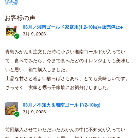
販売品
お客様の声
03月／湘南ゴールド家庭用(1.2-10㎏)※販売停止※
3月 9, 2026
認
証
青島みかんを注文した時に小さい湘南ゴールドが入ってい
済
て、食べてみたら、今まで食べたどのオレンジよりも美味し
み
購
いと思い、箱で購入しました。
入
上品な甘さと程よい酸っぱさもあり、とても美味しいです。
者
さっそく、実家と甥っ子家族にお裾分けしました。
03月／不知火＆湘南ゴールド(2-10kg)
3月 9, 2026
認
証
前回購入させていただいたみかんの中に不知火が入ってい
済