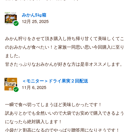
みかん5㎏箱
12月 25, 2025
認
証
みかん狩りをさせて頂き購入し持ち帰り甘くて美味しくてこ
済
のおみかんが食べたい！と家族一同思い思い今回購入に至り
み
購
ました。
入
甘さたっぷりなおみかんが好きな方は是非オススメします。
者
＜モニター＞ドライ果実２回配送
11月 6, 2025
認
証
一瞬で食べ切ってしまうほど美味しかったです！
済
訳ありとかでも全然いいので大袋でお安めで購入できるよう
み
購
になったら絶対購入します！
入
小袋だと割高になるのでやっぱり贈答用になりそうです！