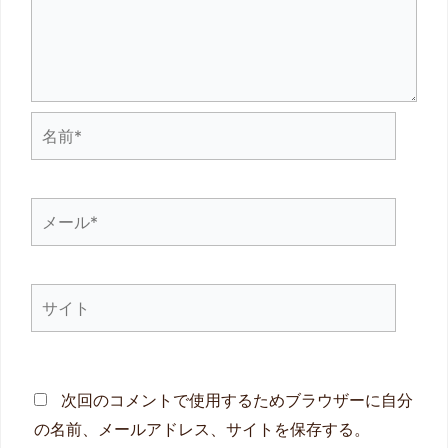
名
前
*
メ
ー
ル
サ
*
イ
ト
次回のコメントで使用するためブラウザーに自分
の名前、メールアドレス、サイトを保存する。