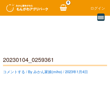
ログイン
別
内
の
レ
容
ビ
ュ
を
ー
を
ス
読
み
キ
込
む
ッ
20230104_0259361
プ
コメントする
/ By
みかん家娘(miho)
/
2023年1月4日