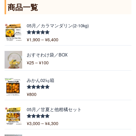
商品一覧
価
05月／カラマンダリン(2-10kg)
格
帯
¥
1,900
–
¥
6,400
5段階中
:
5.00
の評価
¥
価
1
おすそわけ袋／BOX
格
,
¥
25
–
¥
100
帯
9
:
0
¥
0
みかん02㎏箱
2
–
5
¥
¥
800
5段階中
–
5.00
の評価
6
¥
,
価
1
05月／甘夏と他柑橘セット
4
格
0
0
帯
0
¥
3,000
–
¥
4,300
5段階中
0
:
5.00
の評価
¥
価