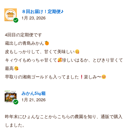
８回お届け！定期便♪
1月 23, 2026
認
証
4回目の定期便です
済
蔵出しの青島みかん
み
購
皮もしっかりして、甘くて美味しい
入
キィウイもめっちゃ甘くて
珍しいはるか、とびきり甘くて
者
最高
早取りの湘南ゴールドも入ってました
楽しみ〜
みかん5㎏箱
1月 21, 2026
認
証
昨年末にひょんなことからこちらの農園を知り、通販で購入
済
しました。
み