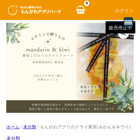
ログイン
内
販売停止中
容
を
ス
キ
ッ
プ
ホーム
/
未分類
/ もんがわアグリのドライ果実(みかん＆キウイ)
未分類