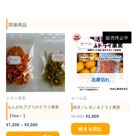
関連商品
価
元
現
こ
販売停止中
格
の
在
セール
帯:
の
価
の
¥1,200
格
価
商
–
は
格
¥5,500
¥5,300
は
品
で
¥3,900
し
で
に
た。
す。
在庫切れ
は
複
ドライ果実
セール品
数
もんがわアグリのドライ果実
05月／レモン＆ドライ果実
の
【New！】
¥
5,300
¥
3,900
バ
¥
1,200
–
¥
5,500
リ
続きを読む
エ