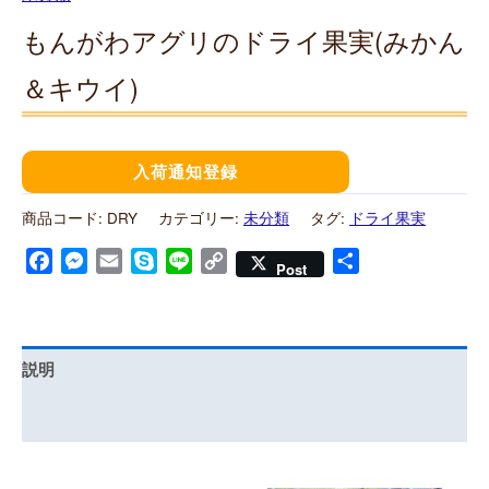
もんがわアグリのドライ果実(みかん
＆キウイ)
入荷通知登録
商品コード:
DRY
カテゴリー:
未分類
タグ:
ドライ果実
Facebook
Messenger
Email
Skype
Line
Copy
共
Post
Link
有
説明
レビュー (12)