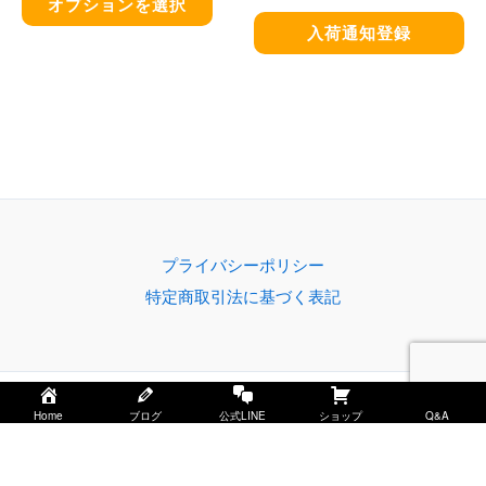
オプションを選択
ー
入荷通知登録
シ
ョ
ン
が
あ
り
ま
プライバシーポリシー
す。
特定商取引法に基づく表記
オ
プ
シ
ョ
Copyright © 2026 みかん家ゆがわらーもんがわアグリー
Home
ブログ
公式LINE
ショップ
Q&A
ン
は