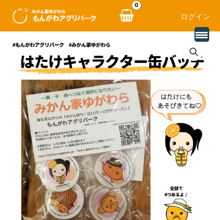
ログイン
価
内
人
格
容
気
帯:
を
の
¥100
ス
キ
–
キ
ャ
¥400
ッ
ラ
プ
ク
タ
ー
缶
バ
ッ
チ