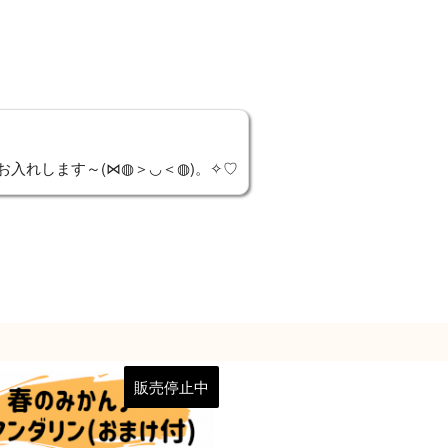
入れします～(⋈◍＞◡＜◍)。✧♡
価
こ
販売停止中
格
帯:
の
¥1,900
–