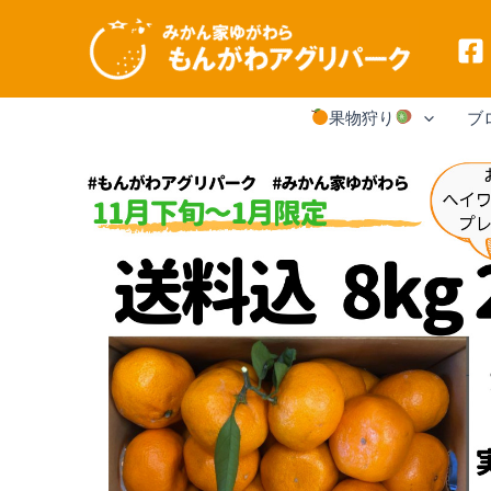
内
果物狩り
ブ
容
を
ス
キ
ッ
プ