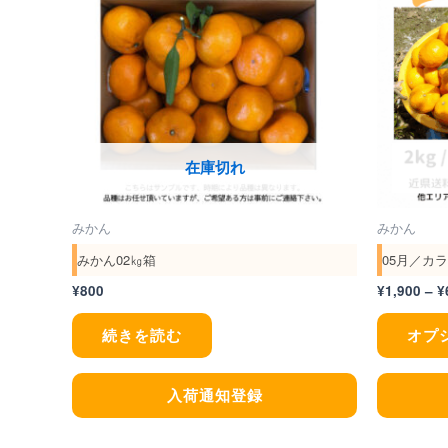
在庫切れ
みかん
みかん
みかん02㎏箱
05月／カラマ
¥
800
¥
1,900
–
¥
続きを読む
オプ
入荷通知登録