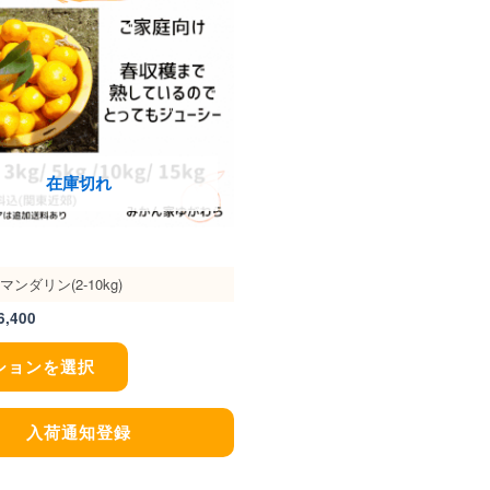
商
¥6,400
品
に
は
複
数
在庫切れ
の
バ
リ
ンダリン(2-10kg)
エ
6,400
ー
ションを選択
シ
ョ
入荷通知登録
ン