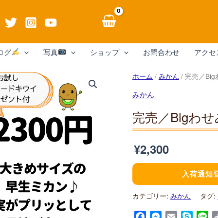
ログ
写真
ショップ
お問合わせ
アクセ
ホーム
/
みかん
/ 完売／Bi
みかん
完売／Bigわ
¥
2,300
入荷通知
カテゴリー:
みかん
タグ:
Facebook
Messenger
Email
Skype
Li