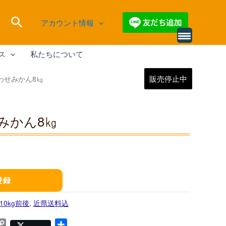
検
アカウント情報
索
ス
私たちについて
販売停止中
gわせみかん8㎏
せみかん8㎏
登録
10kg前後
,
近県送料込
ne
Copy
共