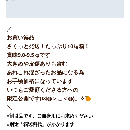
レビュー (0)
／
お買い得品
さくっと発送！たっぷり10㎏箱！
賞味9.0-9.5㎏です
大きめや皮傷ありも含む
あれこれ混ざったお品になる為
お手頃価格になっています
いつもご愛顧くださる方への
限定公開です(⋈◍＞◡＜◍)。✧
＼
※割引品です、ご自身用にお求めください
※別途「箱送料代」がかかります