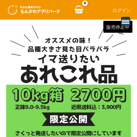
ログイン
内
販売停止中
容
を
ス
キ
ッ
プ