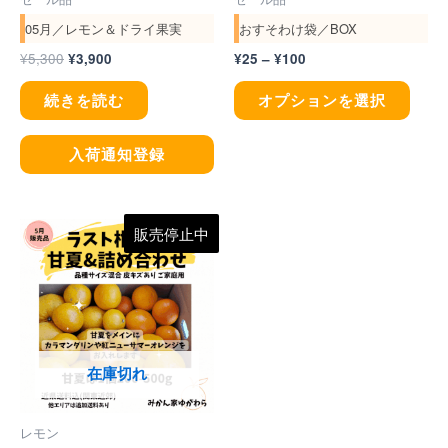
数
05月／レモン＆ドライ果実
おすそわけ袋／BOX
の
¥
5,300
¥
3,900
¥
25
–
¥
100
バ
リ
続きを読む
オプションを選択
エ
ー
入荷通知登録
シ
ョ
価
こ
ン
販売停止中
格
帯:
の
が
¥3,000
商
あ
–
¥4,300
品
り
に
ま
在庫切れ
は
す。
複
オ
レモン
数
プ