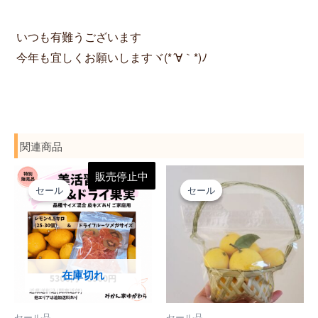
いつも有難うございます
今年も宜しくお願いしますヾ(*´∀｀*)ﾉ
関連商品
元
現
価
こ
販売停止中
の
在
格
セール
セール
セール
価
の
帯:
の
格
価
¥25
商
は
格
–
¥5,300
は
¥100
品
で
¥3,900
し
で
に
た。
す。
在庫切れ
は
複
セール品
セール品