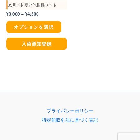
05月／甘夏と他柑橘セット
の
シ
¥
3,000
–
¥
4,300
バ
ョ
リ
ン
オプションを選択
エ
は
ー
商
入荷通知登録
シ
品
ョ
ペ
ン
ー
が
ジ
あ
か
り
ら
ま
選
プライバシーポリシー
す。
択
特定商取引法に基づく表記
オ
で
プ
き