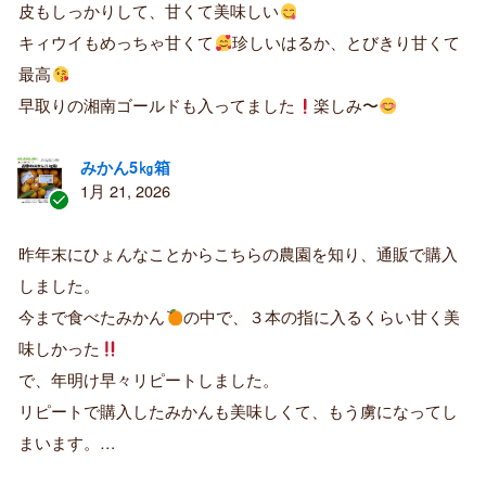
購
皮もしっかりして、甘くて美味しい
入
キィウイもめっちゃ甘くて
珍しいはるか、とびきり甘くて
者
最高
早取りの湘南ゴールドも入ってました
楽しみ〜
みかん5㎏箱
1月 21, 2026
認
証
昨年末にひょんなことからこちらの農園を知り、通販で購入
済
しました。
み
購
今まで食べたみかん
の中で、３本の指に入るくらい甘く美
入
味しかった
者
で、年明け早々リピートしました。
リピートで購入したみかんも美味しくて、もう虜になってし
まいます。…