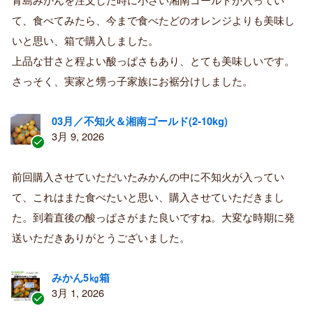
済
て、食べてみたら、今まで食べたどのオレンジよりも美味し
み
購
いと思い、箱で購入しました。
入
上品な甘さと程よい酸っぱさもあり、とても美味しいです。
者
さっそく、実家と甥っ子家族にお裾分けしました。
03月／不知火＆湘南ゴールド(2-10kg)
3月 9, 2026
認
証
前回購入させていただいたみかんの中に不知火が入ってい
済
て、これはまた食べたいと思い、購入させていただきまし
み
購
た。到着直後の酸っぱさがまた良いですね。大変な時期に発
入
送いただきありがとうございました。
者
みかん5㎏箱
3月 1, 2026