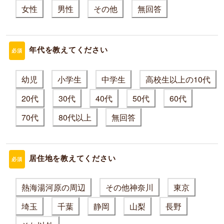
女性
男性
その他
無回答
年代を教えてください
必須
幼児
小学生
中学生
高校生以上の10代
20代
30代
40代
50代
60代
70代
80代以上
無回答
居住地を教えてください
必須
熱海湯河原の周辺
その他神奈川
東京
埼玉
千葉
静岡
山梨
長野