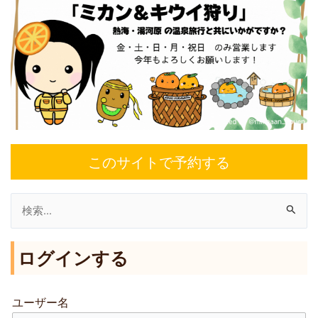
このサイトで予約する
検
索
ログインする
対
象
:
ユーザー名