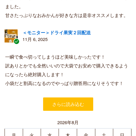
購
ました。
入
甘さたっぷりなおみかんが好きな方は是非オススメします。
者
＜モニター＞ドライ果実２回配送
11月 6, 2025
認
証
一瞬で食べ切ってしまうほど美味しかったです！
済
訳ありとかでも全然いいので大袋でお安めで購入できるよう
み
購
になったら絶対購入します！
入
小袋だと割高になるのでやっぱり贈答用になりそうです！
者
さらに読み込む
2026年8月
月
火
水
木
金
土
日