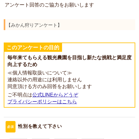
アンケート回答のご協力をお願いします
o
g
n
k
e
k
r
【みかん狩りアンケート】
このアンケートの目的
毎年来てもらえる観光農園を目指し新たな挑戦と満足度
向上するため
≪個人情報取扱いについて≫
連絡以外の用途には利用しません
同意頂ける方のみ回答をお願いします
ご不明点は
公式LINEからどうぞ
プライバシーポリシーはこちら
性別を教えて下さい
必須