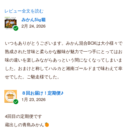
レビュー全文を読む
みかん5㎏箱
2月 24, 2026
認
証
いつもありがとうございます。みかん混合BOXは大小様々で
済
熟成された甘味と柔らかな酸味が魅力で一つ手にとってはお
み
購
味の違いを楽しみながらあっという間になくなってしまいま
入
した。おまけと称してハルカと湘南ゴールドまで味わえて幸
者
せでした。ご馳走様でした。
８回お届け！定期便♪
1月 23, 2026
認
証
4回目の定期便です
済
蔵出しの青島みかん
み