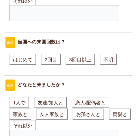
それ以外
当園への来園回数は？
必須
はじめて
2回目
3回目以上
不明
どなたと来ましたか？
必須
1人で
友達/知人と
恋人/配偶者と
家族と
友人家族と
お孫さんと
両親と
それ以外