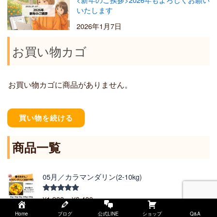
いたします
2026年1月7日
お買い物カゴ
お買い物カゴに商品がありません。
買い物を続ける
商品一覧
価
05月／カラマンダリン(2-10kg)
格
帯
¥
1,900
–
¥
6,400
5段階中
:
5.00
の評価
¥
Home
ブログ
公式LINE
ショップ
Q&A