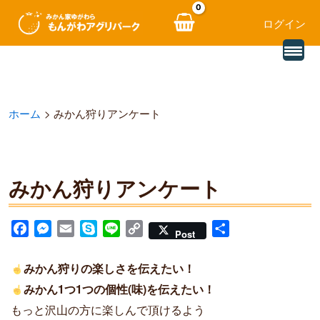
ログイン
別
内
の
レ
容
ビ
ュ
を
ー
ホーム
みかん狩りアンケート
を
ス
読
み
キ
込
む
ッ
みかん狩りアンケート
プ
F
M
E
S
L
C
共
Post
a
e
m
k
i
o
有
c
s
a
y
n
p
みかん狩りの楽しさを伝えたい！
e
s
i
p
e
y
みかん1つ1つの個性(味)を伝えたい！
b
e
l
e
L
もっと沢山の方に楽しんで頂けるよう
o
n
i