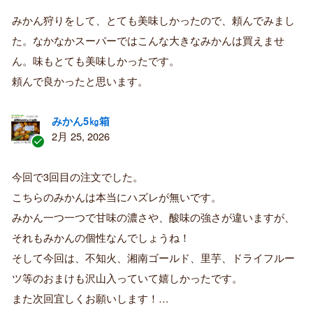
認
証
みかん狩りをして、とても美味しかったので、頼んでみまし
済
た。なかなかスーパーではこんな大きなみかんは買えませ
み
購
ん。味もとても美味しかったです。
入
頼んで良かったと思います。
者
みかん5㎏箱
2月 25, 2026
認
証
今回で3回目の注文でした。
済
こちらのみかんは本当にハズレが無いです。
み
購
みかん一つ一つで甘味の濃さや、酸味の強さが違いますが、
入
それもみかんの個性なんでしょうね！
者
そして今回は、不知火、湘南ゴールド、里芋、ドライフルー
ツ等のおまけも沢山入っていて嬉しかったです。
また次回宜しくお願いします！…