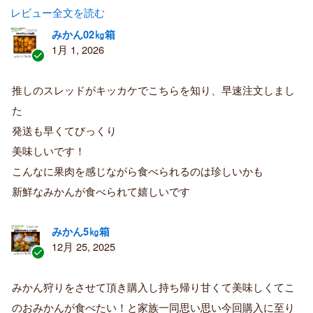
レビュー全文を読む
みかん02㎏箱
1月 1, 2026
認
証
推しのスレッドがキッカケでこちらを知り、早速注文しまし
済
た
み
購
発送も早くてびっくり
入
美味しいです！
者
こんなに果肉を感じながら食べられるのは珍しいかも
新鮮なみかんが食べられて嬉しいです
みかん5㎏箱
12月 25, 2025
認
証
みかん狩りをさせて頂き購入し持ち帰り甘くて美味しくてこ
済
のおみかんが食べたい！と家族一同思い思い今回購入に至り
み