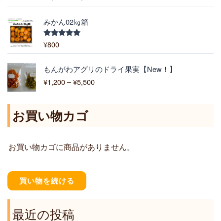
:
5.00
の評価
¥
1
みかん02㎏箱
,
9
¥
800
5段階中
5.00
の評価
0
0
価
もんがわアグリのドライ果実【New！】
–
格
¥
1,200
–
¥
5,500
¥
帯
6
:
,
¥
お買い物カゴ
4
1
0
,
0
2
お買い物カゴに商品がありません。
0
0
–
¥
買い物を続ける
5
,
5
最近の投稿
0