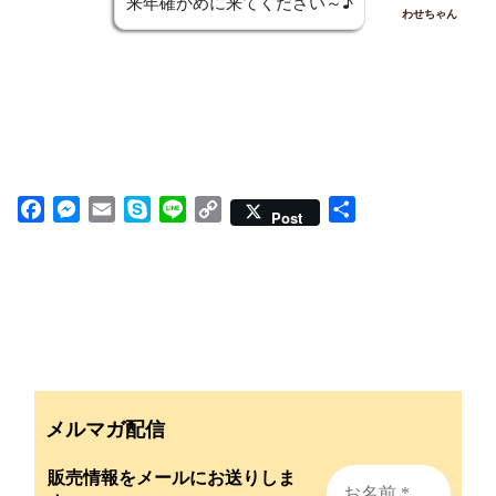
来年確かめに来てください～♪
わせちゃん
F
M
E
S
L
C
共
Post
a
e
m
k
i
o
有
c
s
a
y
n
p
e
s
i
p
e
y
b
e
l
e
L
o
n
i
o
g
n
k
e
k
r
メルマガ配信
販売情報をメールにお送りしま