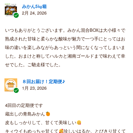
みかん5㎏箱
2月 24, 2026
認
証
いつもありがとうございます。みかん混合BOXは大小様々で
済
熟成された甘味と柔らかな酸味が魅力で一つ手にとってはお
み
購
味の違いを楽しみながらあっという間になくなってしまいま
入
した。おまけと称してハルカと湘南ゴールドまで味わえて幸
者
せでした。ご馳走様でした。
８回お届け！定期便♪
1月 23, 2026
認
証
4回目の定期便です
済
蔵出しの青島みかん
み
購
皮もしっかりして、甘くて美味しい
入
キィウイもめっちゃ甘くて
珍しいはるか、とびきり甘くて