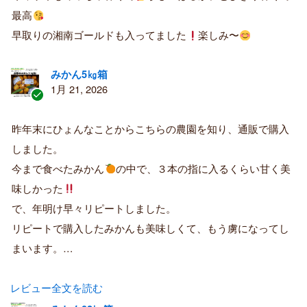
者
最高
早取りの湘南ゴールドも入ってました
楽しみ〜
みかん5㎏箱
1月 21, 2026
認
証
昨年末にひょんなことからこちらの農園を知り、通販で購入
済
しました。
み
購
今まで食べたみかん
の中で、３本の指に入るくらい甘く美
入
味しかった
者
で、年明け早々リピートしました。
リピートで購入したみかんも美味しくて、もう虜になってし
まいます。…
レビュー全文を読む