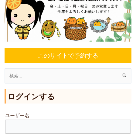
このサイトで予約する
検
索
ログインする
対
象
:
ユーザー名