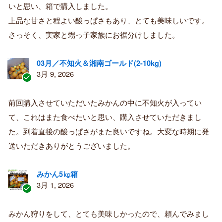
購
いと思い、箱で購入しました。
入
上品な甘さと程よい酸っぱさもあり、とても美味しいです。
者
さっそく、実家と甥っ子家族にお裾分けしました。
03月／不知火＆湘南ゴールド(2-10kg)
3月 9, 2026
認
証
前回購入させていただいたみかんの中に不知火が入ってい
済
て、これはまた食べたいと思い、購入させていただきまし
み
購
た。到着直後の酸っぱさがまた良いですね。大変な時期に発
入
送いただきありがとうございました。
者
みかん5㎏箱
3月 1, 2026
認
証
みかん狩りをして、とても美味しかったので、頼んでみまし
済