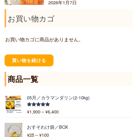
2026年1月7日
お買い物カゴ
お買い物カゴに商品がありません。
買い物を続ける
商品一覧
価
05月／カラマンダリン(2-10kg)
格
帯
¥
1,900
–
¥
6,400
5段階中
:
5.00
の評価
¥
価
1
おすそわけ袋／BOX
格
,
¥
25
–
¥
100
帯