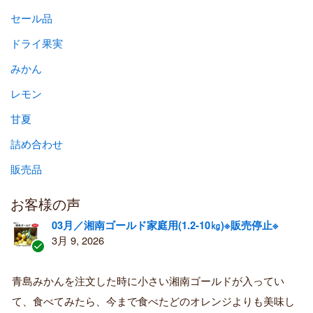
セール品
ドライ果実
みかん
レモン
甘夏
詰め合わせ
販売品
お客様の声
03月／湘南ゴールド家庭用(1.2-10㎏)※販売停止※
3月 9, 2026
認
証
青島みかんを注文した時に小さい湘南ゴールドが入ってい
済
て、食べてみたら、今まで食べたどのオレンジよりも美味し
み