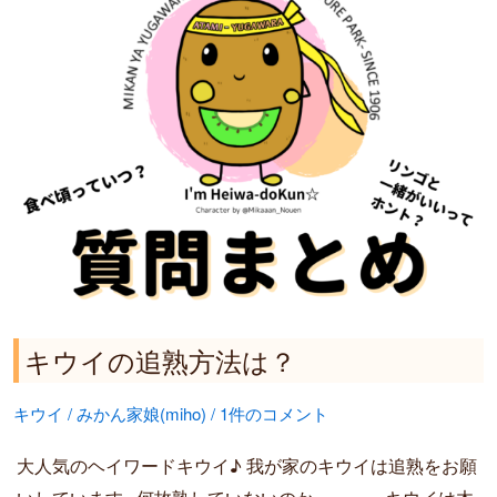
熟
方
法
は？
キウイの追熟方法は？
キウイ
/
みかん家娘(miho)
/
1件のコメント
大人気のヘイワードキウイ♪ 我が家のキウイは追熟をお願