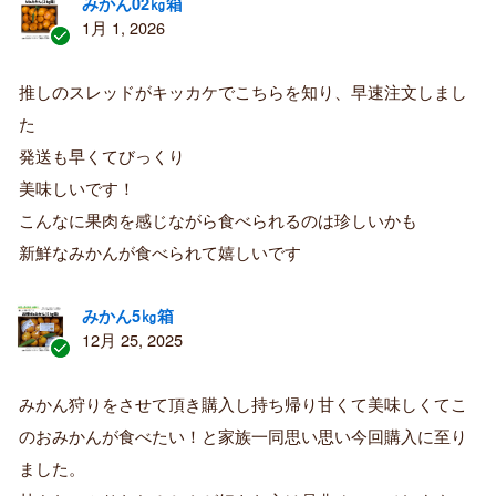
みかん02㎏箱
1月 1, 2026
認
証
推しのスレッドがキッカケでこちらを知り、早速注文しまし
済
た
み
購
発送も早くてびっくり
入
美味しいです！
者
こんなに果肉を感じながら食べられるのは珍しいかも
新鮮なみかんが食べられて嬉しいです
みかん5㎏箱
12月 25, 2025
認
証
みかん狩りをさせて頂き購入し持ち帰り甘くて美味しくてこ
済
のおみかんが食べたい！と家族一同思い思い今回購入に至り
み
購
ました。
入