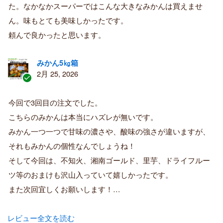
た。なかなかスーパーではこんな大きなみかんは買えませ
み
購
ん。味もとても美味しかったです。
入
頼んで良かったと思います。
者
みかん5㎏箱
2月 25, 2026
認
証
今回で3回目の注文でした。
済
こちらのみかんは本当にハズレが無いです。
み
購
みかん一つ一つで甘味の濃さや、酸味の強さが違いますが、
入
それもみかんの個性なんでしょうね！
者
そして今回は、不知火、湘南ゴールド、里芋、ドライフルー
ツ等のおまけも沢山入っていて嬉しかったです。
また次回宜しくお願いします！…
レビュー全文を読む