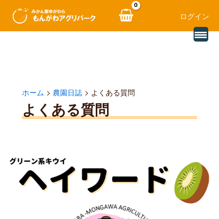
ログイン
別
内
の
レ
容
ビ
ュ
を
ー
を
ス
読
ホーム
農園日誌
よくある質問
み
キ
込
よくある質問
む
ッ
プ
キ
ウ
イ
の
追