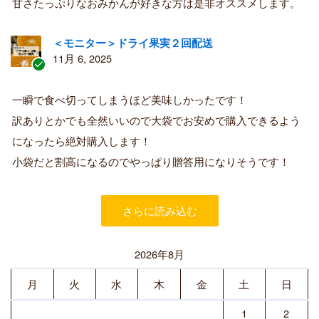
甘さたっぷりなおみかんが好きな方は是非オススメします。
者
＜モニター＞ドライ果実２回配送
11月 6, 2025
認
証
一瞬で食べ切ってしまうほど美味しかったです！
済
訳ありとかでも全然いいので大袋でお安めで購入できるよう
み
購
になったら絶対購入します！
入
小袋だと割高になるのでやっぱり贈答用になりそうです！
者
さらに読み込む
2026年8月
月
火
水
木
金
土
日
1
2