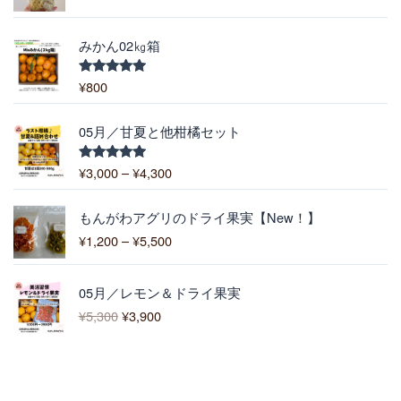
9
:
0
¥
0
みかん02㎏箱
2
–
5
¥
¥
800
5段階中
–
5.00
の評価
6
¥
,
価
1
05月／甘夏と他柑橘セット
4
格
0
0
帯
0
¥
3,000
–
¥
4,300
5段階中
0
:
5.00
の評価
¥
価
3
もんがわアグリのドライ果実【New！】
格
,
¥
1,200
–
¥
5,500
帯
0
:
0
元
現
¥
0
05月／レモン＆ドライ果実
の
在
1
–
¥
5,300
¥
3,900
価
の
,
¥
格
価
2
4
は
格
0
,
¥
は
0
3
5
¥
–