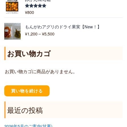
,
9
¥
800
5段階中
5.00
の評価
0
0
価
もんがわアグリのドライ果実【New！】
–
格
¥
1,200
–
¥
5,500
¥
帯
6
:
,
¥
お買い物カゴ
4
1
0
,
0
2
お買い物カゴに商品がありません。
0
0
–
¥
買い物を続ける
5
,
5
最近の投稿
0
0
2026年5月のご案内(甘夏)