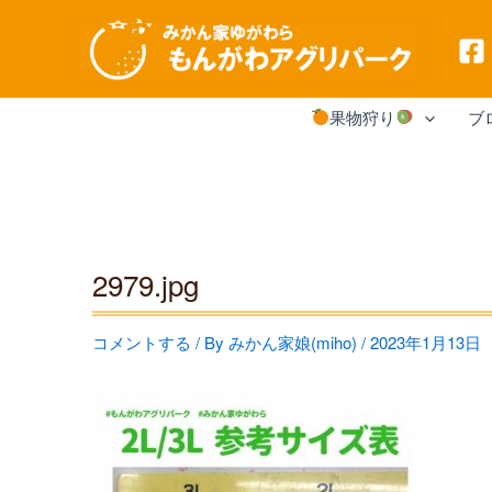
内
果物狩り
ブ
容
を
ス
キ
2979.jpg
ッ
プ
コメントする
/ By
みかん家娘(miho)
/
2023年1月13日