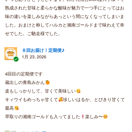
済
熟成された甘味と柔らかな酸味が魅力で一つ手にとってはお
み
購
味の違いを楽しみながらあっという間になくなってしまいま
入
した。おまけと称してハルカと湘南ゴールドまで味わえて幸
者
せでした。ご馳走様でした。
８回お届け！定期便♪
1月 23, 2026
認
証
4回目の定期便です
済
蔵出しの青島みかん
み
購
皮もしっかりして、甘くて美味しい
入
キィウイもめっちゃ甘くて
珍しいはるか、とびきり甘くて
者
最高
早取りの湘南ゴールドも入ってました
楽しみ〜