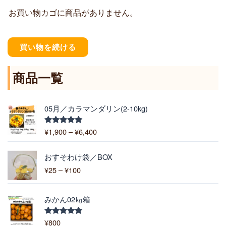
お買い物カゴに商品がありません。
買い物を続ける
商品一覧
価
05月／カラマンダリン(2-10kg)
格
帯
¥
1,900
–
¥
6,400
5段階中
:
5.00
の評価
¥
価
1
おすそわけ袋／BOX
格
,
¥
25
–
¥
100
帯
9
:
0
¥
0
みかん02㎏箱
2
–
5
¥
¥
800
5段階中