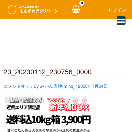
ログイン
別
内
の
レ
容
ビ
ュ
を
ー
を
ス
読
み
キ
込
む
ッ
23_20230112_230756_0000
プ
コメントする
/ By
みかん家娘(miho)
/
2023年1月24日