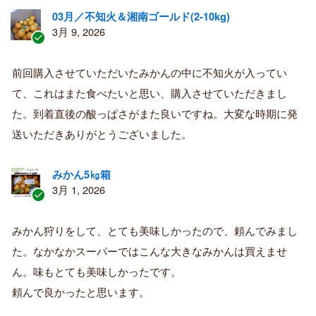
03月／不知火＆湘南ゴールド(2-10kg)
3月 9, 2026
認
証
前回購入させていただいたみかんの中に不知火が入ってい
済
て、これはまた食べたいと思い、購入させていただきまし
み
購
た。到着直後の酸っぱさがまた良いですね。大変な時期に発
入
送いただきありがとうございました。
者
みかん5㎏箱
3月 1, 2026
認
証
みかん狩りをして、とても美味しかったので、頼んでみまし
済
た。なかなかスーパーではこんな大きなみかんは買えませ
み
購
ん。味もとても美味しかったです。
入
頼んで良かったと思います。
者