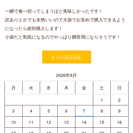
認
証
一瞬で食べ切ってしまうほど美味しかったです！
済
訳ありとかでも全然いいので大袋でお安めで購入できるよう
み
購
になったら絶対購入します！
入
小袋だと割高になるのでやっぱり贈答用になりそうです！
者
さらに読み込む
2026年8月
月
火
水
木
金
土
日
1
2
3
4
5
6
8
9
7
10
11
12
13
14
15
16
17
18
19
20
21
22
23