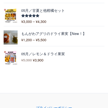
–
5.00
の評価
6
¥
,
価
1
05月／甘夏と他柑橘セット
4
格
0
0
帯
0
¥
3,000
–
¥
4,300
5段階中
0
:
5.00
の評価
¥
価
3
もんがわアグリのドライ果実【New！】
格
,
¥
1,200
–
¥
5,500
帯
0
:
0
元
現
¥
0
05月／レモン＆ドライ果実
の
在
1
–
¥
5,300
¥
3,900
価
の
,
¥
格
価
2
4
は
格
0
,
¥
は
0
3
5
¥
–
0
,
3
¥
0
3
,
5
0
9
,
0
0
5
で
0
0
プライバシーポリシー