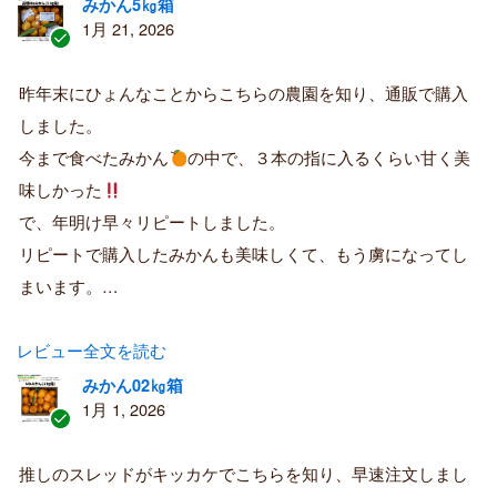
みかん5㎏箱
1月 21, 2026
認
証
昨年末にひょんなことからこちらの農園を知り、通販で購入
済
しました。
み
購
今まで食べたみかん
の中で、３本の指に入るくらい甘く美
入
味しかった
者
で、年明け早々リピートしました。
リピートで購入したみかんも美味しくて、もう虜になってし
まいます。…
レビュー全文を読む
みかん02㎏箱
1月 1, 2026
認
証
推しのスレッドがキッカケでこちらを知り、早速注文しまし
済