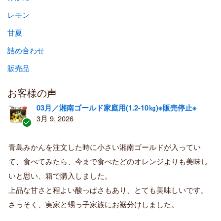
レモン
甘夏
詰め合わせ
販売品
お客様の声
03月／湘南ゴールド家庭用(1.2-10㎏)※販売停止※
3月 9, 2026
認
証
青島みかんを注文した時に小さい湘南ゴールドが入ってい
済
て、食べてみたら、今まで食べたどのオレンジよりも美味し
み
購
いと思い、箱で購入しました。
入
上品な甘さと程よい酸っぱさもあり、とても美味しいです。
者
さっそく、実家と甥っ子家族にお裾分けしました。