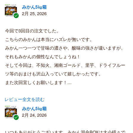
みかん5㎏箱
2月 25, 2026
認
証
今回で3回目の注文でした。
済
こちらのみかんは本当にハズレが無いです。
み
購
みかん一つ一つで甘味の濃さや、酸味の強さが違いますが、
入
それもみかんの個性なんでしょうね！
者
そして今回は、不知火、湘南ゴールド、里芋、ドライフルー
ツ等のおまけも沢山入っていて嬉しかったです。
また次回宜しくお願いします！…
レビュー全文を読む
みかん5㎏箱
2月 24, 2026
認
証
いつもありがとうございます。みかん混合BOXは大小様々で