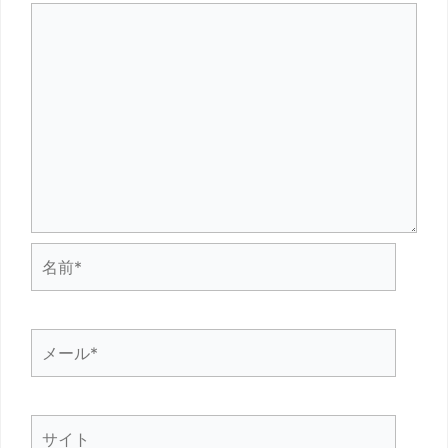
名
前
*
メ
ー
ル
サ
*