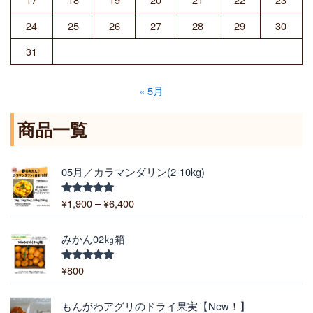
24
25
26
27
28
29
30
31
« 5月
商品一覧
価
05月／カラマンダリン(2-10kg)
格
帯
¥
1,900
–
¥
6,400
5段階中
:
5.00
の評価
¥
1
みかん02㎏箱
,
9
¥
800
5段階中
5.00
の評価
0
0
価
もんがわアグリのドライ果実【New！】
–