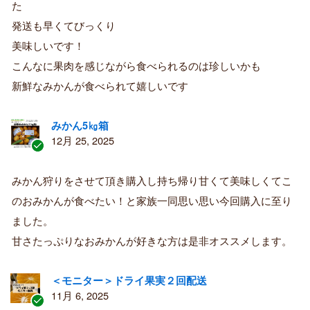
た
み
購
発送も早くてびっくり
入
美味しいです！
者
こんなに果肉を感じながら食べられるのは珍しいかも
新鮮なみかんが食べられて嬉しいです
みかん5㎏箱
12月 25, 2025
認
証
みかん狩りをさせて頂き購入し持ち帰り甘くて美味しくてこ
済
のおみかんが食べたい！と家族一同思い思い今回購入に至り
み
購
ました。
入
甘さたっぷりなおみかんが好きな方は是非オススメします。
者
＜モニター＞ドライ果実２回配送
11月 6, 2025