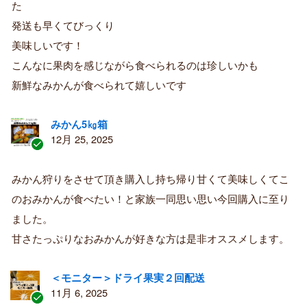
た
み
購
発送も早くてびっくり
入
美味しいです！
者
こんなに果肉を感じながら食べられるのは珍しいかも
新鮮なみかんが食べられて嬉しいです
みかん5㎏箱
12月 25, 2025
認
証
みかん狩りをさせて頂き購入し持ち帰り甘くて美味しくてこ
済
のおみかんが食べたい！と家族一同思い思い今回購入に至り
み
購
ました。
入
甘さたっぷりなおみかんが好きな方は是非オススメします。
者
＜モニター＞ドライ果実２回配送
11月 6, 2025