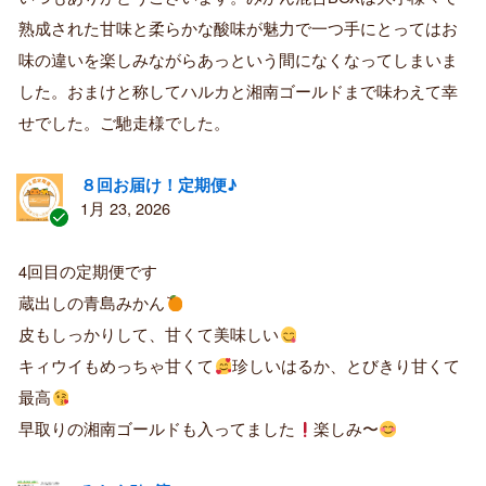
済
熟成された甘味と柔らかな酸味が魅力で一つ手にとってはお
み
購
味の違いを楽しみながらあっという間になくなってしまいま
入
した。おまけと称してハルカと湘南ゴールドまで味わえて幸
者
せでした。ご馳走様でした。
８回お届け！定期便♪
1月 23, 2026
認
証
4回目の定期便です
済
蔵出しの青島みかん
み
購
皮もしっかりして、甘くて美味しい
入
キィウイもめっちゃ甘くて
珍しいはるか、とびきり甘くて
者
最高
早取りの湘南ゴールドも入ってました
楽しみ〜