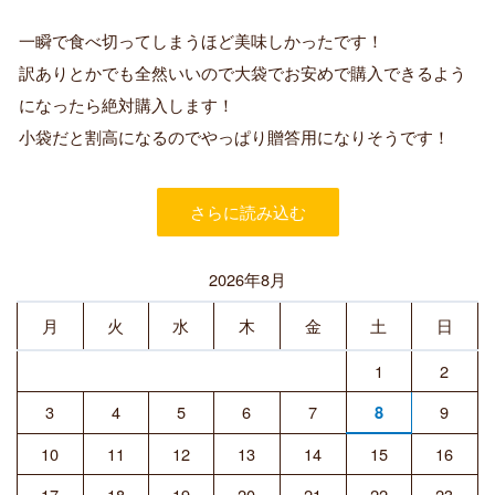
認
証
一瞬で食べ切ってしまうほど美味しかったです！
済
訳ありとかでも全然いいので大袋でお安めで購入できるよう
み
購
になったら絶対購入します！
入
小袋だと割高になるのでやっぱり贈答用になりそうです！
者
さらに読み込む
2026年8月
月
火
水
木
金
土
日
1
2
3
4
5
6
7
9
8
10
11
12
13
14
15
16
17
18
19
20
21
22
23