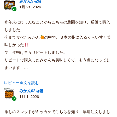
みかん5㎏箱
1月 21, 2026
認
証
昨年末にひょんなことからこちらの農園を知り、通販で購入
済
しました。
み
購
今まで食べたみかん
の中で、３本の指に入るくらい甘く美
入
味しかった
者
で、年明け早々リピートしました。
リピートで購入したみかんも美味しくて、もう虜になってし
まいます。…
レビュー全文を読む
みかん02㎏箱
1月 1, 2026
認
証
推しのスレッドがキッカケでこちらを知り、早速注文しまし
済