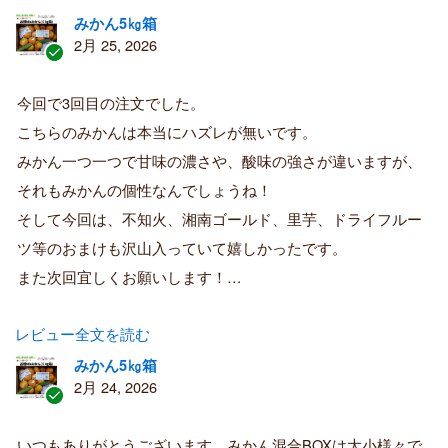
みかん5㎏箱
2月 25, 2026
認
証
今回で3回目の注文でした。
済
こちらのみかんは本当にハズレが無いです。
み
購
みかん一つ一つで甘味の濃さや、酸味の強さが違いますが、
入
それもみかんの個性なんでしょうね！
者
そして今回は、不知火、湘南ゴールド、里芋、ドライフルー
ツ等のおまけも沢山入っていて嬉しかったです。
また次回宜しくお願いします！…
レビュー全文を読む
みかん5㎏箱
2月 24, 2026
認
証
いつもありがとうございます。みかん混合BOXは大小様々で