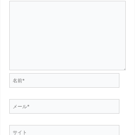
名
前
*
メ
ー
ル
サ
*