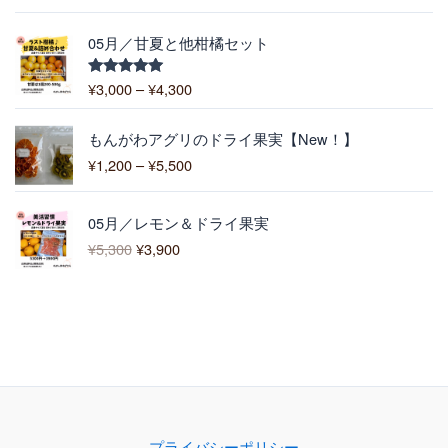
–
5.00
の評価
6
¥
,
価
1
05月／甘夏と他柑橘セット
4
格
0
0
帯
0
¥
3,000
–
¥
4,300
5段階中
0
:
5.00
の評価
¥
価
3
もんがわアグリのドライ果実【New！】
格
,
¥
1,200
–
¥
5,500
帯
0
:
0
元
現
¥
0
05月／レモン＆ドライ果実
の
在
1
–
¥
5,300
¥
3,900
価
の
,
¥
格
価
2
4
は
格
0
,
¥
は
0
3
5
¥
–
0
,
3
¥
0
3
,
5
0
9
,
0
0
5
で
0
0
プライバシーポリシー