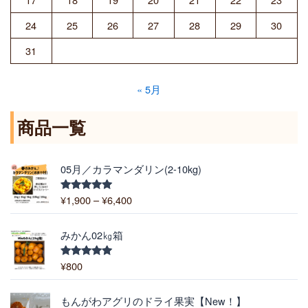
24
25
26
27
28
29
30
31
« 5月
商品一覧
価
05月／カラマンダリン(2-10kg)
格
帯
¥
1,900
–
¥
6,400
5段階中
:
5.00
の評価
¥
1
みかん02㎏箱
,
9
¥
800
5段階中
5.00
の評価
0
0
価
もんがわアグリのドライ果実【New！】
–