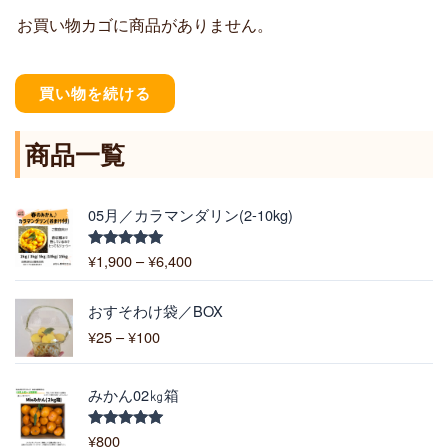
お買い物カゴに商品がありません。
買い物を続ける
商品一覧
価
05月／カラマンダリン(2-10kg)
格
帯
¥
1,900
–
¥
6,400
5段階中
:
5.00
の評価
¥
価
1
おすそわけ袋／BOX
格
,
¥
25
–
¥
100
帯
9
:
0
¥
0
みかん02㎏箱
2
–
5
¥
¥
800
5段階中