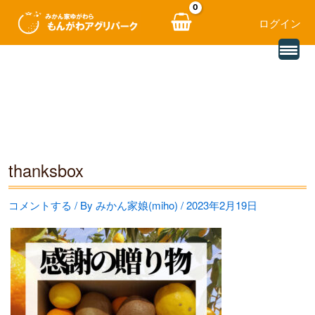
ログイン
別
内
の
レ
容
ビ
ュ
を
ー
を
ス
読
み
キ
込
む
ッ
thanksbox
プ
コメントする
/ By
みかん家娘(miho)
/
2023年2月19日