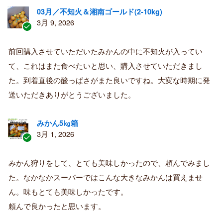
03月／不知火＆湘南ゴールド(2-10kg)
3月 9, 2026
認
証
前回購入させていただいたみかんの中に不知火が入ってい
済
て、これはまた食べたいと思い、購入させていただきまし
み
購
た。到着直後の酸っぱさがまた良いですね。大変な時期に発
入
送いただきありがとうございました。
者
みかん5㎏箱
3月 1, 2026
認
証
みかん狩りをして、とても美味しかったので、頼んでみまし
済
た。なかなかスーパーではこんな大きなみかんは買えませ
み
購
ん。味もとても美味しかったです。
入
頼んで良かったと思います。
者