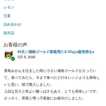
レモン
甘夏
詰め合わせ
販売品
お客様の声
03月／湘南ゴールド家庭用(1.2-10㎏)※販売停止※
3月 9, 2026
認
証
青島みかんを注文した時に小さい湘南ゴールドが入ってい
済
て、食べてみたら、今まで食べたどのオレンジよりも美味し
み
購
いと思い、箱で購入しました。
入
上品な甘さと程よい酸っぱさもあり、とても美味しいです。
者
さっそく、実家と甥っ子家族にお裾分けしました。