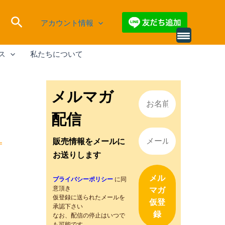
検
アカウント情報
索
別
の
ス
私たちについて
レ
ビ
ュ
ー
を
メルマガ
読
み
込
配信
む
販売情報をメールに
お送りします
プライバシーポリシー
に同
意頂き
仮登録に送られたメールを
承認下さい
なお、配信の停止はいつで
も可能です