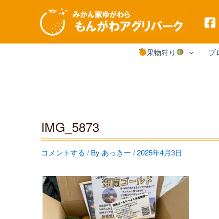
内
果物狩り
ブ
容
を
ス
キ
IMG_5873
ッ
プ
コメントする
/ By
あっきー
/
2025年4月3日