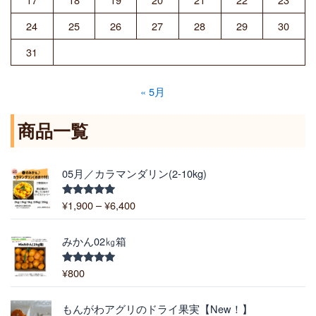
24
25
26
27
28
29
30
31
« 5月
商品一覧
価
05月／カラマンダリン(2-10kg)
格
帯
¥
1,900
–
¥
6,400
5段階中
:
5.00
の評価
¥
1
みかん02㎏箱
,
9
¥
800
5段階中
5.00
の評価
0
0
価
もんがわアグリのドライ果実【New！】
–