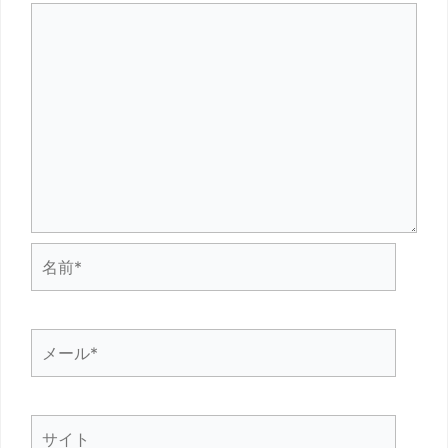
名
前
*
メ
ー
ル
サ
*