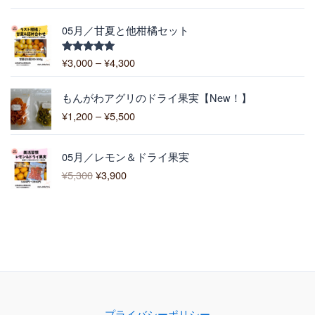
–
5.00
の評価
6
¥
,
価
1
05月／甘夏と他柑橘セット
4
格
0
0
帯
0
¥
3,000
–
¥
4,300
5段階中
0
:
5.00
の評価
¥
価
3
もんがわアグリのドライ果実【New！】
格
,
¥
1,200
–
¥
5,500
帯
0
:
0
元
現
¥
0
05月／レモン＆ドライ果実
の
在
1
–
¥
5,300
¥
3,900
価
の
,
¥
格
価
2
4
は
格
0
,
¥
は
0
3
5
¥
–
0
,
3
¥
0
3
,
5
0
9
,
0
0
5
で
0
0
プライバシーポリシー