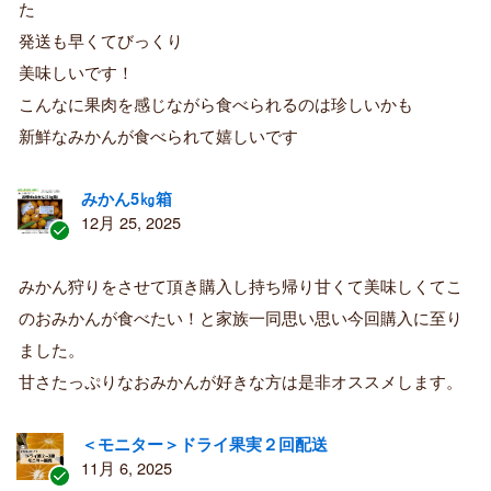
た
み
購
発送も早くてびっくり
入
美味しいです！
者
こんなに果肉を感じながら食べられるのは珍しいかも
新鮮なみかんが食べられて嬉しいです
みかん5㎏箱
12月 25, 2025
認
証
みかん狩りをさせて頂き購入し持ち帰り甘くて美味しくてこ
済
のおみかんが食べたい！と家族一同思い思い今回購入に至り
み
購
ました。
入
甘さたっぷりなおみかんが好きな方は是非オススメします。
者
＜モニター＞ドライ果実２回配送
11月 6, 2025