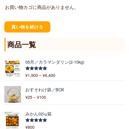
お買い物カゴに商品がありません。
買い物を続ける
商品一覧
価
05月／カラマンダリン(2-10kg)
格
帯
¥
1,900
–
¥
6,400
5段階中
:
5.00
の評価
¥
価
1
おすそわけ袋／BOX
格
,
¥
25
–
¥
100
帯
9
:
0
¥
0
みかん02㎏箱
2
–
5
¥
¥
800
5段階中