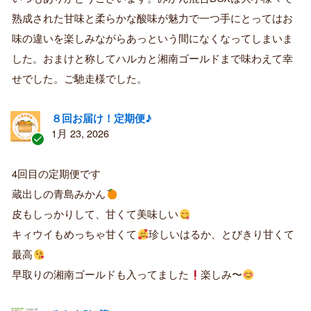
済
熟成された甘味と柔らかな酸味が魅力で一つ手にとってはお
み
購
味の違いを楽しみながらあっという間になくなってしまいま
入
した。おまけと称してハルカと湘南ゴールドまで味わえて幸
者
せでした。ご馳走様でした。
８回お届け！定期便♪
1月 23, 2026
認
証
4回目の定期便です
済
蔵出しの青島みかん
み
購
皮もしっかりして、甘くて美味しい
入
キィウイもめっちゃ甘くて
珍しいはるか、とびきり甘くて
者
最高
早取りの湘南ゴールドも入ってました
楽しみ〜