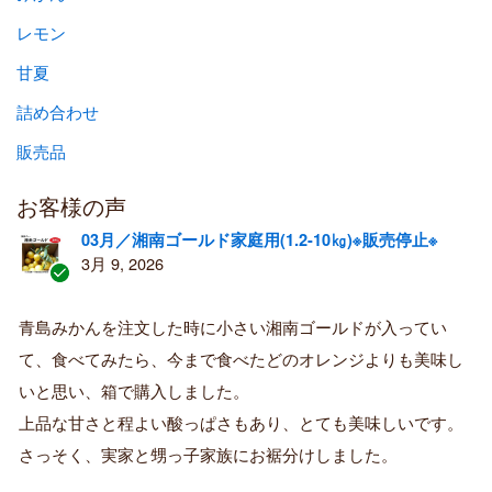
レモン
甘夏
詰め合わせ
販売品
お客様の声
03月／湘南ゴールド家庭用(1.2-10㎏)※販売停止※
3月 9, 2026
認
証
青島みかんを注文した時に小さい湘南ゴールドが入ってい
済
て、食べてみたら、今まで食べたどのオレンジよりも美味し
み
購
いと思い、箱で購入しました。
入
上品な甘さと程よい酸っぱさもあり、とても美味しいです。
者
さっそく、実家と甥っ子家族にお裾分けしました。