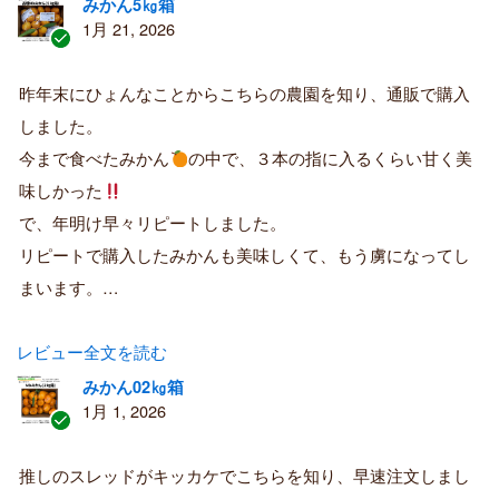
みかん5㎏箱
1月 21, 2026
認
証
昨年末にひょんなことからこちらの農園を知り、通販で購入
済
しました。
み
購
今まで食べたみかん
の中で、３本の指に入るくらい甘く美
入
味しかった
者
で、年明け早々リピートしました。
リピートで購入したみかんも美味しくて、もう虜になってし
まいます。…
レビュー全文を読む
みかん02㎏箱
1月 1, 2026
認
証
推しのスレッドがキッカケでこちらを知り、早速注文しまし
済