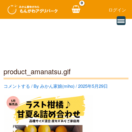
ログイン
別
内
の
レ
容
ビ
ュ
を
ー
を
ス
読
み
キ
込
む
ッ
product_amanatsu.gif
プ
コメントする
/ By
みかん家娘(miho)
/
2025年5月29日