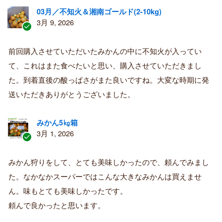
03月／不知火＆湘南ゴールド(2-10kg)
3月 9, 2026
認
証
前回購入させていただいたみかんの中に不知火が入ってい
済
て、これはまた食べたいと思い、購入させていただきまし
み
購
た。到着直後の酸っぱさがまた良いですね。大変な時期に発
入
送いただきありがとうございました。
者
みかん5㎏箱
3月 1, 2026
認
証
みかん狩りをして、とても美味しかったので、頼んでみまし
済
た。なかなかスーパーではこんな大きなみかんは買えませ
み
購
ん。味もとても美味しかったです。
入
頼んで良かったと思います。
者