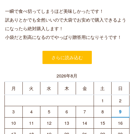
認
証
一瞬で食べ切ってしまうほど美味しかったです！
済
訳ありとかでも全然いいので大袋でお安めで購入できるよう
み
購
になったら絶対購入します！
入
小袋だと割高になるのでやっぱり贈答用になりそうです！
者
さらに読み込む
2026年8月
月
火
水
木
金
土
日
1
2
3
4
5
6
7
8
9
10
11
12
13
14
15
16
17
18
19
20
21
22
23