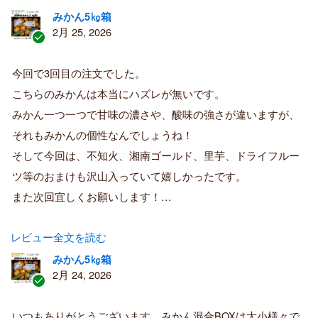
みかん5㎏箱
2月 25, 2026
認
証
今回で3回目の注文でした。
済
こちらのみかんは本当にハズレが無いです。
み
購
みかん一つ一つで甘味の濃さや、酸味の強さが違いますが、
入
それもみかんの個性なんでしょうね！
者
そして今回は、不知火、湘南ゴールド、里芋、ドライフルー
ツ等のおまけも沢山入っていて嬉しかったです。
また次回宜しくお願いします！…
レビュー全文を読む
みかん5㎏箱
2月 24, 2026
認
証
いつもありがとうございます。みかん混合BOXは大小様々で