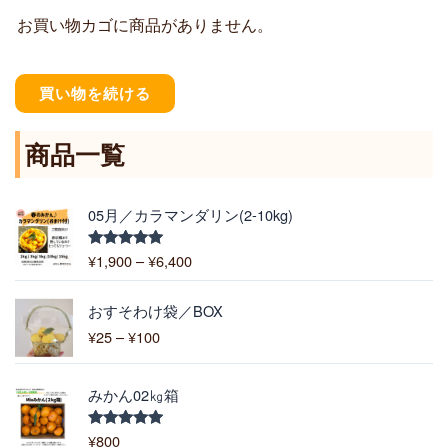
お買い物カゴに商品がありません。
買い物を続ける
商品一覧
価
05月／カラマンダリン(2-10kg)
格
帯
¥
1,900
–
¥
6,400
5段階中
:
5.00
の評価
¥
価
1
おすそわけ袋／BOX
格
,
¥
25
–
¥
100
帯
9
:
0
¥
0
みかん02㎏箱
2
–
5
¥
¥
800
5段階中