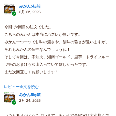
みかん5㎏箱
2月 25, 2026
認
証
今回で3回目の注文でした。
済
こちらのみかんは本当にハズレが無いです。
み
購
みかん一つ一つで甘味の濃さや、酸味の強さが違いますが、
入
それもみかんの個性なんでしょうね！
者
そして今回は、不知火、湘南ゴールド、里芋、ドライフルー
ツ等のおまけも沢山入っていて嬉しかったです。
また次回宜しくお願いします！…
レビュー全文を読む
みかん5㎏箱
2月 24, 2026
認
証
いつもありがとうございます。みかん混合BOXは大小様々で