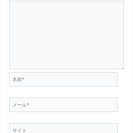
名
前
*
メ
ー
ル
サ
*