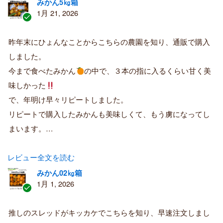
みかん5㎏箱
1月 21, 2026
認
証
昨年末にひょんなことからこちらの農園を知り、通販で購入
済
しました。
み
購
今まで食べたみかん
の中で、３本の指に入るくらい甘く美
入
味しかった
者
で、年明け早々リピートしました。
リピートで購入したみかんも美味しくて、もう虜になってし
まいます。…
レビュー全文を読む
みかん02㎏箱
1月 1, 2026
認
証
推しのスレッドがキッカケでこちらを知り、早速注文しまし
済