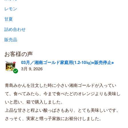
レモン
甘夏
詰め合わせ
販売品
お客様の声
03月／湘南ゴールド家庭用(1.2-10㎏)※販売停止※
3月 9, 2026
認
証
青島みかんを注文した時に小さい湘南ゴールドが入ってい
済
て、食べてみたら、今まで食べたどのオレンジよりも美味し
み
購
いと思い、箱で購入しました。
入
上品な甘さと程よい酸っぱさもあり、とても美味しいです。
者
さっそく、実家と甥っ子家族にお裾分けしました。