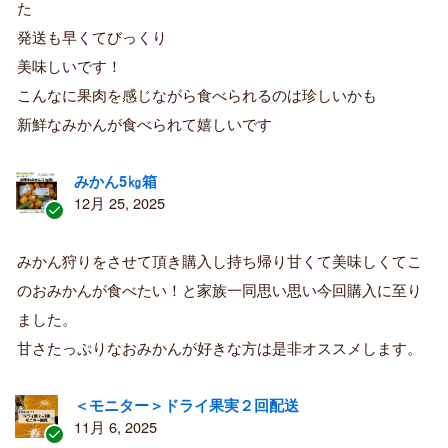
た
み
購
発送も早くてびっくり
入
美味しいです！
者
こんなに果肉を感じながら食べられるのは珍しいかも
新鮮なみかんが食べられて嬉しいです
みかん5㎏箱
12月 25, 2025
認
証
みかん狩りをさせて頂き購入し持ち帰り甘くて美味しくてこ
済
のおみかんが食べたい！と家族一同思い思い今回購入に至り
み
購
ました。
入
甘さたっぷりなおみかんが好きな方は是非オススメします。
者
＜モニター＞ドライ果実２回配送
11月 6, 2025