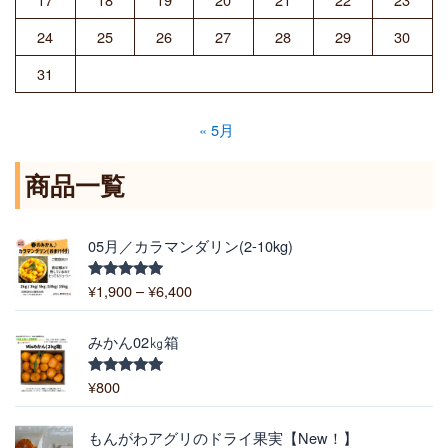
24
25
26
27
28
29
30
31
« 5月
商品一覧
価
05月／カラマンダリン(2-10kg)
格
帯
¥
1,900
–
¥
6,400
5段階中
:
5.00
の評価
¥
1
みかん02㎏箱
,
9
¥
800
5段階中
5.00
の評価
0
0
価
もんがわアグリのドライ果実【New！】
–