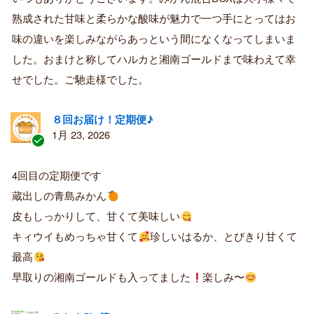
済
熟成された甘味と柔らかな酸味が魅力で一つ手にとってはお
み
購
味の違いを楽しみながらあっという間になくなってしまいま
入
した。おまけと称してハルカと湘南ゴールドまで味わえて幸
者
せでした。ご馳走様でした。
８回お届け！定期便♪
1月 23, 2026
認
証
4回目の定期便です
済
蔵出しの青島みかん
み
購
皮もしっかりして、甘くて美味しい
入
キィウイもめっちゃ甘くて
珍しいはるか、とびきり甘くて
者
最高
早取りの湘南ゴールドも入ってました
楽しみ〜