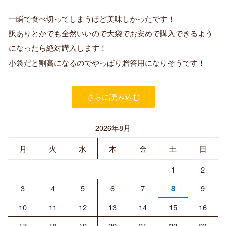
認
証
一瞬で食べ切ってしまうほど美味しかったです！
済
訳ありとかでも全然いいので大袋でお安めで購入できるよう
み
購
になったら絶対購入します！
入
小袋だと割高になるのでやっぱり贈答用になりそうです！
者
さらに読み込む
2026年8月
月
火
水
木
金
土
日
1
2
3
4
5
6
7
9
8
10
11
12
13
14
15
16
17
18
19
20
21
22
23