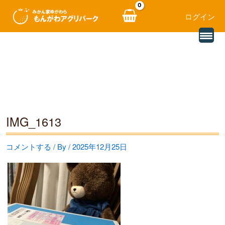
ログイン
別
内
の
レ
容
ビ
ュ
を
ー
を
ス
読
み
キ
込
む
ッ
IMG_1613
プ
コメントする
/ By
/
2025年12月25日