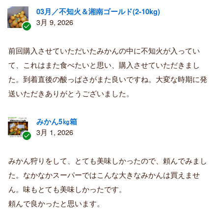
03月／不知火＆湘南ゴールド(2-10kg)
3月 9, 2026
認
証
前回購入させていただいたみかんの中に不知火が入ってい
済
て、これはまた食べたいと思い、購入させていただきまし
み
購
た。到着直後の酸っぱさがまた良いですね。大変な時期に発
入
送いただきありがとうございました。
者
みかん5㎏箱
3月 1, 2026
認
証
みかん狩りをして、とても美味しかったので、頼んでみまし
済
た。なかなかスーパーではこんな大きなみかんは買えませ
み
購
ん。味もとても美味しかったです。
入
頼んで良かったと思います。
者