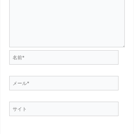
名
前
*
メ
ー
ル
サ
*
イ
ト