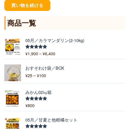
買い物を続ける
商品一覧
価
05月／カラマンダリン(2-10kg)
格
帯
¥
1,900
–
¥
6,400
5段階中
:
5.00
の評価
¥
価
1
おすそわけ袋／BOX
格
,
¥
25
–
¥
100
帯
9
:
0
¥
0
みかん02㎏箱
2
–
5
¥
¥
800
5段階中
–
5.00
の評価
6
¥
,
価
1
05月／甘夏と他柑橘セット
4
格
0
0
帯