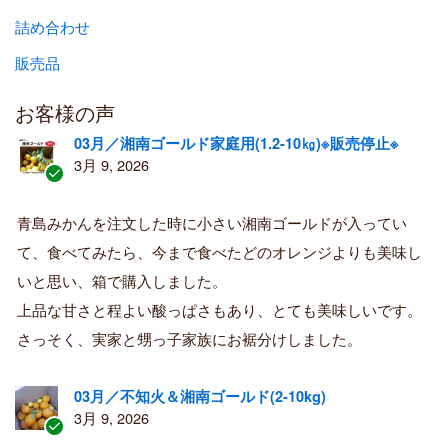
詰め合わせ
販売品
お客様の声
03月／湘南ゴールド家庭用(1.2-10㎏)※販売停止※
3月 9, 2026
認
証
青島みかんを注文した時に小さい湘南ゴールドが入ってい
済
て、食べてみたら、今まで食べたどのオレンジよりも美味し
み
購
いと思い、箱で購入しました。
入
上品な甘さと程よい酸っぱさもあり、とても美味しいです。
者
さっそく、実家と甥っ子家族にお裾分けしました。
03月／不知火＆湘南ゴールド(2-10kg)
3月 9, 2026
認