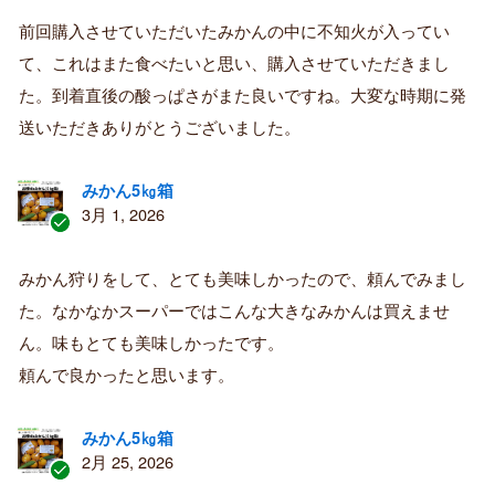
証
前回購入させていただいたみかんの中に不知火が入ってい
済
て、これはまた食べたいと思い、購入させていただきまし
み
購
た。到着直後の酸っぱさがまた良いですね。大変な時期に発
入
送いただきありがとうございました。
者
みかん5㎏箱
3月 1, 2026
認
証
みかん狩りをして、とても美味しかったので、頼んでみまし
済
た。なかなかスーパーではこんな大きなみかんは買えませ
み
購
ん。味もとても美味しかったです。
入
頼んで良かったと思います。
者
みかん5㎏箱
2月 25, 2026
認