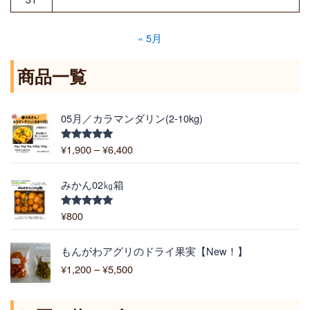
« 5月
商品一覧
価
05月／カラマンダリン(2-10kg)
格
帯
¥
1,900
–
¥
6,400
5段階中
:
5.00
の評価
¥
1
みかん02㎏箱
,
9
¥
800
5段階中
5.00
の評価
0
0
価
もんがわアグリのドライ果実【New！】
–
格
¥
1,200
–
¥
5,500
¥
帯
6
:
,
¥