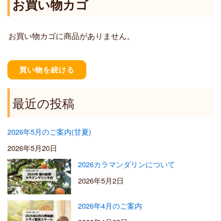
お買い物カゴ
4
1
0
,
0
2
お買い物カゴに商品がありません。
0
0
–
¥
買い物を続ける
5
,
5
最近の投稿
0
0
2026年5月のご案内(甘夏)
2026年5月20日
2026カラマンダリンについて
2026年5月2日
2026年4月のご案内