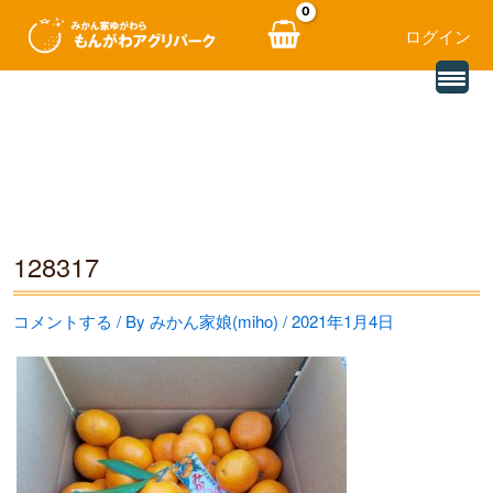
ログイン
別
内
の
レ
容
ビ
ュ
を
ー
を
ス
読
み
キ
込
む
ッ
128317
プ
コメントする
/ By
みかん家娘(miho)
/
2021年1月4日