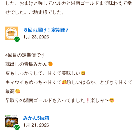
した。おまけと称してハルカと湘南ゴールドまで味わえて幸
者
せでした。ご馳走様でした。
８回お届け！定期便♪
1月 23, 2026
認
証
4回目の定期便です
済
蔵出しの青島みかん
み
購
皮もしっかりして、甘くて美味しい
入
キィウイもめっちゃ甘くて
珍しいはるか、とびきり甘くて
者
最高
早取りの湘南ゴールドも入ってました
楽しみ〜
みかん5㎏箱
1月 21, 2026
認