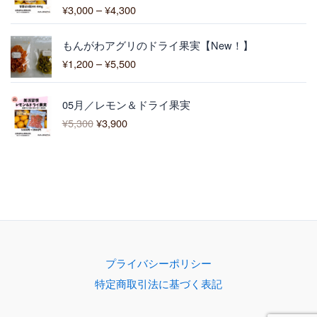
0
¥
3,000
–
¥
4,300
5段階中
0
:
5.00
の評価
¥
価
3
もんがわアグリのドライ果実【New！】
格
,
¥
1,200
–
¥
5,500
帯
0
:
0
元
現
¥
0
05月／レモン＆ドライ果実
の
在
1
–
¥
5,300
¥
3,900
価
の
,
¥
格
価
2
4
は
格
0
,
¥
は
0
3
5
¥
–
0
,
3
¥
0
3
,
5
0
9
,
0
0
5
で
0
0
プライバシーポリシー
し
で
0
特定商取引法に基づく表記
た
す
。
。