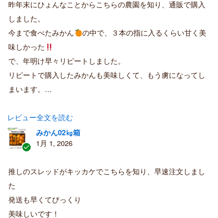
証
昨年末にひょんなことからこちらの農園を知り、通販で購入
済
しました。
み
購
今まで食べたみかん
の中で、３本の指に入るくらい甘く美
入
味しかった
者
で、年明け早々リピートしました。
リピートで購入したみかんも美味しくて、もう虜になってし
まいます。…
レビュー全文を読む
みかん02㎏箱
1月 1, 2026
認
証
推しのスレッドがキッカケでこちらを知り、早速注文しまし
済
た
み
購
発送も早くてびっくり
入
美味しいです！