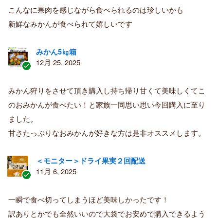
者
こんなに果肉を感じながら食べられるのは珍しいかも
新鮮なみかんが食べられて嬉しいです
みかん5㎏箱
12月 25, 2025
認
証
みかん狩りをさせて頂き購入し持ち帰り甘くて美味しくてこ
済
のおみかんが食べたい！と家族一同思い思い今回購入に至り
み
購
ました。
入
甘さたっぷりなおみかんが好きな方は是非オススメします。
者
＜モニター＞ドライ果実２回配送
11月 6, 2025
認
証
一瞬で食べ切ってしまうほど美味しかったです！
済
訳ありとかでも全然いいので大袋でお安めで購入できるよう
み