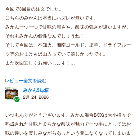
証
今回で3回目の注文でした。
済
こちらのみかんは本当にハズレが無いです。
み
購
みかん一つ一つで甘味の濃さや、酸味の強さが違いますが、
入
それもみかんの個性なんでしょうね！
者
そして今回は、不知火、湘南ゴールド、里芋、ドライフルー
ツ等のおまけも沢山入っていて嬉しかったです。
また次回宜しくお願いします！…
レビュー全文を読む
みかん5㎏箱
2月 24, 2026
認
証
いつもありがとうございます。みかん混合BOXは大小様々で
済
熟成された甘味と柔らかな酸味が魅力で一つ手にとってはお
み
購
味の違いを楽しみながらあっという間になくなってしまいま
入