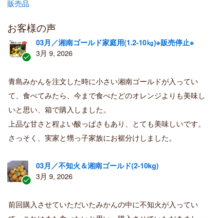
販売品
お客様の声
03月／湘南ゴールド家庭用(1.2-10㎏)※販売停止※
3月 9, 2026
認
証
青島みかんを注文した時に小さい湘南ゴールドが入ってい
済
て、食べてみたら、今まで食べたどのオレンジよりも美味し
み
購
いと思い、箱で購入しました。
入
上品な甘さと程よい酸っぱさもあり、とても美味しいです。
者
さっそく、実家と甥っ子家族にお裾分けしました。
03月／不知火＆湘南ゴールド(2-10kg)
3月 9, 2026
認
証
前回購入させていただいたみかんの中に不知火が入ってい
済