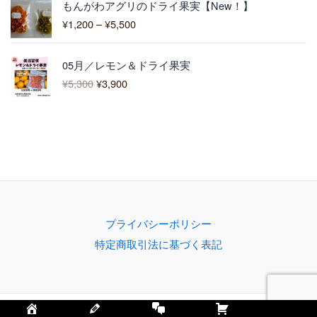
3
もんがわアグリのドライ果実【New！】
格
,
¥
1,200
–
¥
5,500
帯
0
:
0
元
現
¥
0
05月／レモン＆ドライ果実
の
在
1
–
¥
5,300
¥
3,900
価
の
,
¥
格
価
2
4
は
格
0
,
¥
は
0
3
5
¥
–
0
,
3
¥
0
3
,
5
0
9
,
0
0
5
で
0
0
プライバシーポリシー
し
で
0
特定商取引法に基づく表記
た
す
。
。