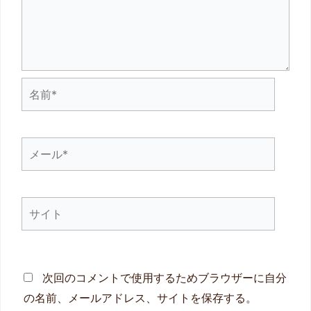
名
前
*
メ
ー
ル
サ
*
イ
ト
次回のコメントで使用するためブラウザーに自分
の名前、メールアドレス、サイトを保存する。