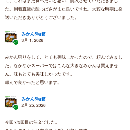
て、これはまた食べたいと思い、購入させていただきまし
み
購
た。到着直後の酸っぱさがまた良いですね。大変な時期に発
入
送いただきありがとうございました。
者
みかん5㎏箱
3月 1, 2026
認
証
みかん狩りをして、とても美味しかったので、頼んでみまし
済
た。なかなかスーパーではこんな大きなみかんは買えませ
み
購
ん。味もとても美味しかったです。
入
頼んで良かったと思います。
者
みかん5㎏箱
2月 25, 2026
認
証
今回で3回目の注文でした。
済