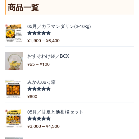
商品一覧
価
05月／カラマンダリン(2-10kg)
格
帯
¥
1,900
–
¥
6,400
5段階中
:
5.00
の評価
¥
価
1
おすそわけ袋／BOX
格
,
¥
25
–
¥
100
帯
9
:
0
¥
0
みかん02㎏箱
2
–
5
¥
¥
800
5段階中
–
5.00
の評価
6
¥
,
価
1
05月／甘夏と他柑橘セット
4
格
0
0
帯
0
¥
3,000
–
¥
4,300
5段階中
0
:
5.00
の評価
¥
価