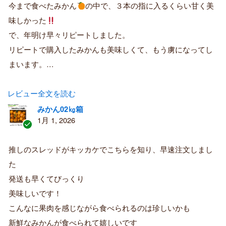
購
今まで食べたみかん
の中で、３本の指に入るくらい甘く美
入
味しかった
者
で、年明け早々リピートしました。
リピートで購入したみかんも美味しくて、もう虜になってし
まいます。…
レビュー全文を読む
みかん02㎏箱
1月 1, 2026
認
証
推しのスレッドがキッカケでこちらを知り、早速注文しまし
済
た
み
購
発送も早くてびっくり
入
美味しいです！
者
こんなに果肉を感じながら食べられるのは珍しいかも
新鮮なみかんが食べられて嬉しいです