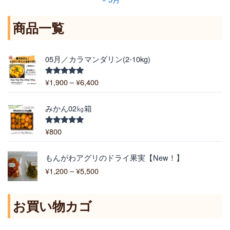
商品一覧
価
05月／カラマンダリン(2-10kg)
格
帯
¥
1,900
–
¥
6,400
5段階中
:
5.00
の評価
¥
1
みかん02㎏箱
,
9
¥
800
5段階中
5.00
の評価
0
0
価
もんがわアグリのドライ果実【New！】
–
格
¥
1,200
–
¥
5,500
¥
帯
6
:
,
¥
お買い物カゴ
4
1
0
,
0
2