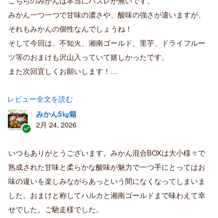
こちらのみかんは本当にハズレが無いです。
み
購
みかん一つ一つで甘味の濃さや、酸味の強さが違いますが、
入
それもみかんの個性なんでしょうね！
者
そして今回は、不知火、湘南ゴールド、里芋、ドライフルー
ツ等のおまけも沢山入っていて嬉しかったです。
また次回宜しくお願いします！…
レビュー全文を読む
みかん5㎏箱
2月 24, 2026
認
証
いつもありがとうございます。みかん混合BOXは大小様々で
済
熟成された甘味と柔らかな酸味が魅力で一つ手にとってはお
み
購
味の違いを楽しみながらあっという間になくなってしまいま
入
した。おまけと称してハルカと湘南ゴールドまで味わえて幸
者
せでした。ご馳走様でした。