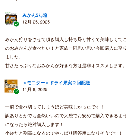
みかん5㎏箱
12月 25, 2025
認
証
みかん狩りをさせて頂き購入し持ち帰り甘くて美味しくてこ
済
のおみかんが食べたい！と家族一同思い思い今回購入に至り
み
購
ました。
入
甘さたっぷりなおみかんが好きな方は是非オススメします。
者
＜モニター＞ドライ果実２回配送
11月 6, 2025
認
証
一瞬で食べ切ってしまうほど美味しかったです！
済
訳ありとかでも全然いいので大袋でお安めで購入できるよう
み
購
になったら絶対購入します！
入
小袋だと割高になるのでやっぱり贈答用になりそうです！