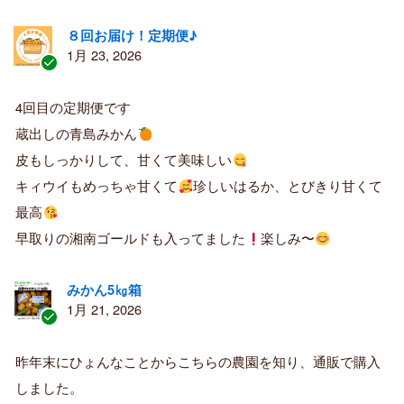
８回お届け！定期便♪
1月 23, 2026
認
証
4回目の定期便です
済
蔵出しの青島みかん
み
購
皮もしっかりして、甘くて美味しい
入
キィウイもめっちゃ甘くて
珍しいはるか、とびきり甘くて
者
最高
早取りの湘南ゴールドも入ってました
楽しみ〜
みかん5㎏箱
1月 21, 2026
認
証
昨年末にひょんなことからこちらの農園を知り、通販で購入
済
しました。
み