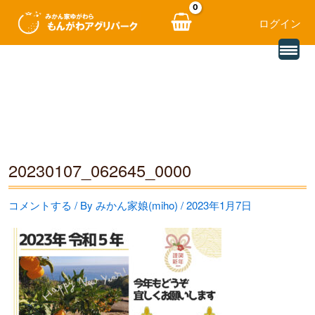
ログイン
別
内
の
レ
容
ビ
ュ
を
ー
を
ス
読
み
キ
込
む
ッ
20230107_062645_0000
プ
コメントする
/ By
みかん家娘(miho)
/
2023年1月7日