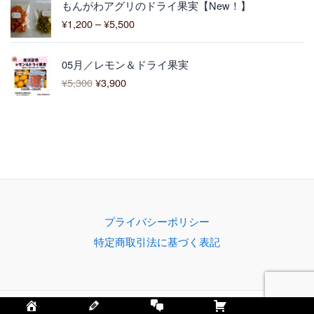
3
もんがわアグリのドライ果実【New！】
格
,
¥
1,200
–
¥
5,500
帯
0
:
0
元
現
¥
0
05月／レモン＆ドライ果実
の
在
1
–
¥
5,300
¥
3,900
価
の
,
¥
格
価
2
4
は
格
0
,
¥
は
0
3
5
¥
–
0
,
3
¥
0
3
,
5
0
9
,
0
0
5
で
0
0
プライバシーポリシー
し
で
0
特定商取引法に基づく表記
た
す
。
。