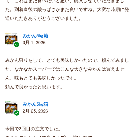
て、これはまた食べたいと思い、購入させていただきまし
み
購
た。到着直後の酸っぱさがまた良いですね。大変な時期に発
入
送いただきありがとうございました。
者
みかん5㎏箱
3月 1, 2026
認
証
みかん狩りをして、とても美味しかったので、頼んでみまし
済
た。なかなかスーパーではこんな大きなみかんは買えませ
み
購
ん。味もとても美味しかったです。
入
頼んで良かったと思います。
者
みかん5㎏箱
2月 25, 2026
認
証
今回で3回目の注文でした。
済