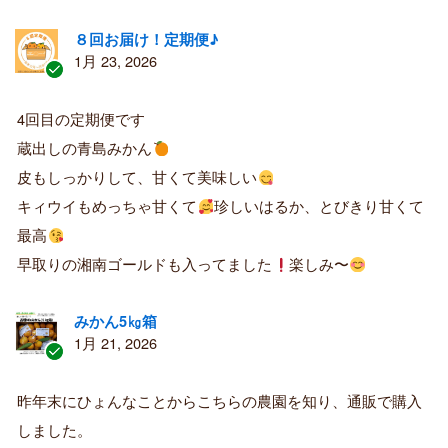
８回お届け！定期便♪
1月 23, 2026
認
証
4回目の定期便です
済
蔵出しの青島みかん
み
購
皮もしっかりして、甘くて美味しい
入
キィウイもめっちゃ甘くて
珍しいはるか、とびきり甘くて
者
最高
早取りの湘南ゴールドも入ってました
楽しみ〜
みかん5㎏箱
1月 21, 2026
認
証
昨年末にひょんなことからこちらの農園を知り、通販で購入
済
しました。
み