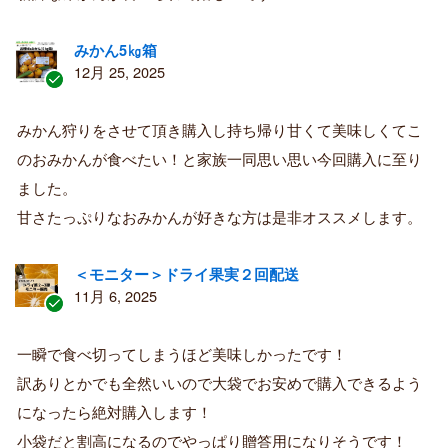
みかん5㎏箱
12月 25, 2025
認
証
みかん狩りをさせて頂き購入し持ち帰り甘くて美味しくてこ
済
のおみかんが食べたい！と家族一同思い思い今回購入に至り
み
購
ました。
入
甘さたっぷりなおみかんが好きな方は是非オススメします。
者
＜モニター＞ドライ果実２回配送
11月 6, 2025
認
証
一瞬で食べ切ってしまうほど美味しかったです！
済
訳ありとかでも全然いいので大袋でお安めで購入できるよう
み
購
になったら絶対購入します！
入
小袋だと割高になるのでやっぱり贈答用になりそうです！