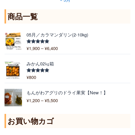
商品一覧
価
05月／カラマンダリン(2-10kg)
格
帯
¥
1,900
–
¥
6,400
5段階中
:
5.00
の評価
¥
1
みかん02㎏箱
,
9
¥
800
5段階中
5.00
の評価
0
0
価
もんがわアグリのドライ果実【New！】
–
格
¥
1,200
–
¥
5,500
¥
帯
6
:
,
¥
お買い物カゴ
4
1
0
,
0
2