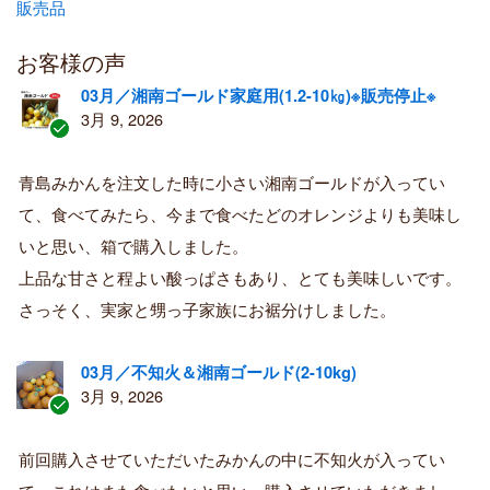
販売品
お客様の声
03月／湘南ゴールド家庭用(1.2-10㎏)※販売停止※
3月 9, 2026
認
証
青島みかんを注文した時に小さい湘南ゴールドが入ってい
済
て、食べてみたら、今まで食べたどのオレンジよりも美味し
み
購
いと思い、箱で購入しました。
入
上品な甘さと程よい酸っぱさもあり、とても美味しいです。
者
さっそく、実家と甥っ子家族にお裾分けしました。
03月／不知火＆湘南ゴールド(2-10kg)
3月 9, 2026
認
証
前回購入させていただいたみかんの中に不知火が入ってい
済