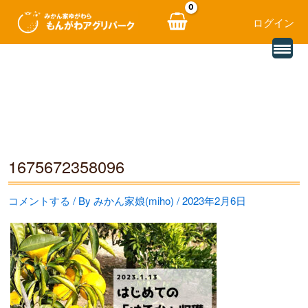
ログイン
別
内
の
レ
容
ビ
ュ
を
ー
を
ス
読
み
キ
込
む
ッ
1675672358096
プ
コメントする
/ By
みかん家娘(miho)
/
2023年2月6日