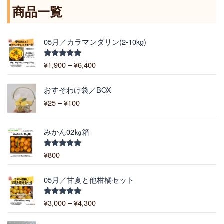
商品一覧
価
05月／カラマンダリン(2-10kg)
格
帯
¥
1,900
–
¥
6,400
5段階中
:
5.00
の評価
¥
価
1
おすそわけ袋／BOX
格
,
¥
25
–
¥
100
帯
9
:
0
¥
0
みかん02㎏箱
2
–
5
¥
¥
800
5段階中
–
5.00
の評価
6
¥
,
価
1
05月／甘夏と他柑橘セット
4
格
0
0
帯
0
¥
3,000
–
¥
4,300
5段階中
0
:
5.00
の評価
¥
価