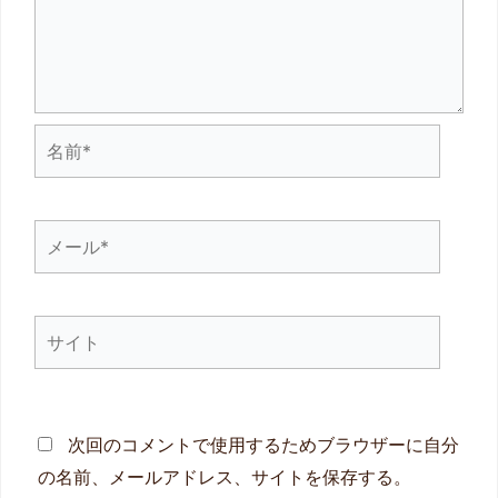
名
前
*
メ
ー
ル
サ
*
イ
ト
次回のコメントで使用するためブラウザーに自分
の名前、メールアドレス、サイトを保存する。