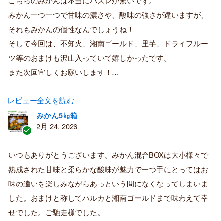
こちらのみかんは本当にハズレが無いです。
み
購
みかん一つ一つで甘味の濃さや、酸味の強さが違いますが、
入
それもみかんの個性なんでしょうね！
者
そして今回は、不知火、湘南ゴールド、里芋、ドライフルー
ツ等のおまけも沢山入っていて嬉しかったです。
また次回宜しくお願いします！…
レビュー全文を読む
みかん5㎏箱
2月 24, 2026
認
証
いつもありがとうございます。みかん混合BOXは大小様々で
済
熟成された甘味と柔らかな酸味が魅力で一つ手にとってはお
み
購
味の違いを楽しみながらあっという間になくなってしまいま
入
した。おまけと称してハルカと湘南ゴールドまで味わえて幸
者
せでした。ご馳走様でした。