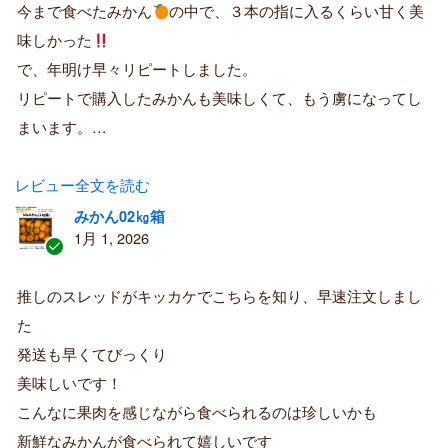
購
今まで食べたみかん
の中で、３本の指に入るくらい甘く美
入
味しかった
者
で、年明け早々リピートしました。
リピートで購入したみかんも美味しくて、もう虜になってし
まいます。…
レビュー全文を読む
みかん02㎏箱
1月 1, 2026
認
証
推しのスレッドがキッカケでこちらを知り、早速注文しまし
済
た
み
購
発送も早くてびっくり
入
美味しいです！
者
こんなに果肉を感じながら食べられるのは珍しいかも
新鮮なみかんが食べられて嬉しいです