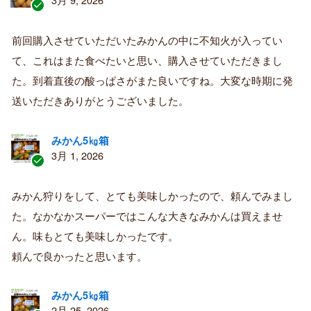
認
証
前回購入させていただいたみかんの中に不知火が入ってい
済
て、これはまた食べたいと思い、購入させていただきまし
み
購
た。到着直後の酸っぱさがまた良いですね。大変な時期に発
入
送いただきありがとうございました。
者
みかん5㎏箱
3月 1, 2026
認
証
みかん狩りをして、とても美味しかったので、頼んでみまし
済
た。なかなかスーパーではこんな大きなみかんは買えませ
み
購
ん。味もとても美味しかったです。
入
頼んで良かったと思います。
者
みかん5㎏箱
2月 25, 2026