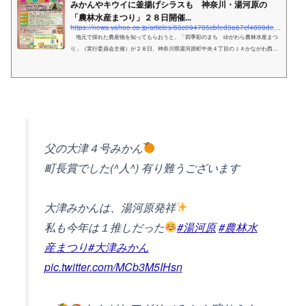
みかんやキウイに釜揚げシラスも 神奈川・湯河原の
「農林水産まつり」２８日開催...
https://news.yahoo.co.jp/articles/60c094785cbfed3a67cf4809deea8244e035023b
地元で採れた農産物を知ってもらおうと、「四季彩のまち ゆがわら農林水産まつ
り」（実行委員会主催）が２８日、神奈川県湯河原町中央４丁目のＪＡかながわ西湘
湯河原中央支店と湯河原営農経済センター選果場で
父の大津４号みかん
町長賞でした(^人^) 有り難うございます
大津みかんは、湯河原発祥
私も今年は１推しだった
#湯河原
#農林水
産まつり
#大津みかん
pic.twitter.com/MCb3M5IHsn