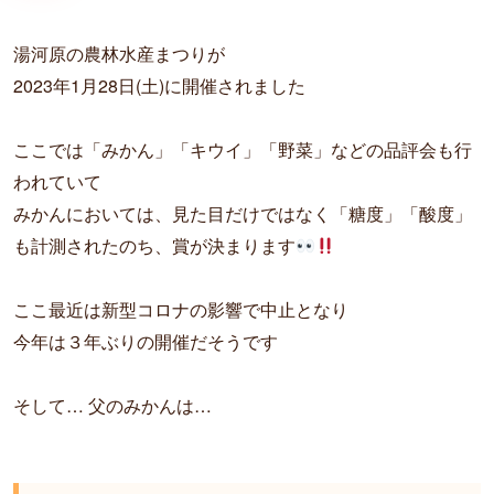
o
n
i
o
g
n
湯河原の農林水産まつりが
k
e
k
r
2023年1月28日(土)に開催されました
ここでは「みかん」「キウイ」「野菜」などの品評会も行
われていて
みかんにおいては、見た目だけではなく「糖度」「酸度」
も計測されたのち、賞が決まります
ここ最近は新型コロナの影響で中止となり
今年は３年ぶりの開催だそうです
そして… 父のみかんは…