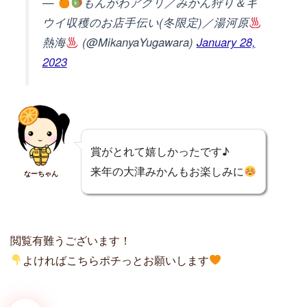
—
もんがわアグリ／みかん狩り＆キ
ウイ収穫のお店手伝い(冬限定)／湯河原
熱海
(@MikanyaYugawara)
January 28,
2023
賞がとれて嬉しかったです♪
来年の大津みかんもお楽しみに
なーちゃん
閲覧有難うございます！
よければこちらポチっとお願いします