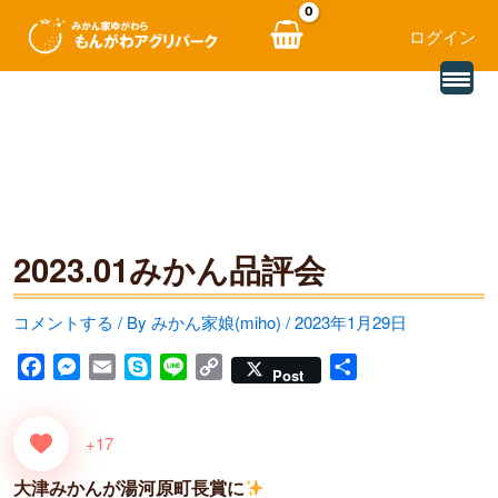
ログイン
別
内
の
レ
容
ビ
ュ
を
ー
を
ス
読
み
キ
込
む
2023.01みかん品評会
ッ
プ
コメントする
/ By
みかん家娘(miho)
/
2023年1月29日
F
M
E
S
L
C
共
Post
a
e
m
k
i
o
有
c
s
a
y
n
p
+17
e
s
i
p
e
y
b
e
l
e
L
大津みかんが湯河原町長賞に