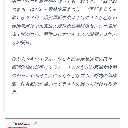
地元で採れた農産物を知ってもらおうと、「四季彩
のまち ゆがわら農林水産まつり」（実行委員会主
催）が２８日、湯河原町中央４丁目のＪＡかながわ
西湘湯河原中央支店と湯河原営農経済センター選果
場で開かれる。新型コロナウイルスの影響で３年ぶ
りの開催。
みかんやキウイフルーツなどの展示品販売のほか、
福浦漁協の釜揚げシラス、ＪＡかながわ西湘女性部
のジャムやみそこんにゃくなどが並ぶ。町内の幼稚
園、保育園児が描いたイラストの展示も行われる予
定。
Yahoo!ニュース