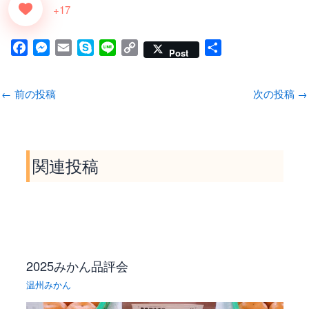
+17
F
M
E
S
L
C
共
Post
a
e
m
k
i
o
有
c
s
a
y
n
p
←
前の投稿
次の投稿
→
e
s
i
p
e
y
b
e
l
e
L
o
n
i
o
g
n
関連投稿
k
e
k
r
2025みかん品評会
温州みかん