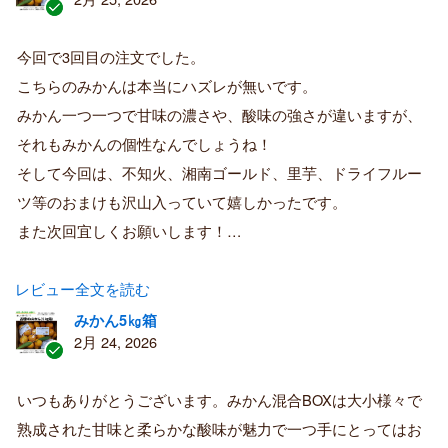
認
証
今回で3回目の注文でした。
済
こちらのみかんは本当にハズレが無いです。
み
購
みかん一つ一つで甘味の濃さや、酸味の強さが違いますが、
入
それもみかんの個性なんでしょうね！
者
そして今回は、不知火、湘南ゴールド、里芋、ドライフルー
ツ等のおまけも沢山入っていて嬉しかったです。
また次回宜しくお願いします！…
レビュー全文を読む
みかん5㎏箱
2月 24, 2026
認
証
いつもありがとうございます。みかん混合BOXは大小様々で
済
熟成された甘味と柔らかな酸味が魅力で一つ手にとってはお
み