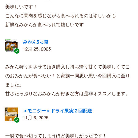
入
美味しいです！
者
こんなに果肉を感じながら食べられるのは珍しいかも
新鮮なみかんが食べられて嬉しいです
みかん5㎏箱
12月 25, 2025
認
証
みかん狩りをさせて頂き購入し持ち帰り甘くて美味しくてこ
済
のおみかんが食べたい！と家族一同思い思い今回購入に至り
み
購
ました。
入
甘さたっぷりなおみかんが好きな方は是非オススメします。
者
＜モニター＞ドライ果実２回配送
11月 6, 2025
認
証
一瞬で食べ切ってしまうほど美味しかったです！