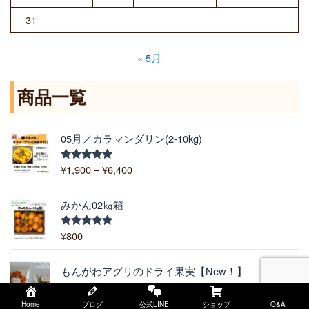
31
« 5月
商品一覧
価
05月／カラマンダリン(2-10kg)
格
帯
¥
1,900
–
¥
6,400
5段階中
:
5.00
の評価
¥
1
みかん02㎏箱
,
9
¥
800
5段階中
5.00
の評価
0
0
価
もんがわアグリのドライ果実【New！】
–
格
¥
1,200
–
¥
5,500
¥
帯
6
Home
ブログ
公式LINE
ショップ
Q&A
: