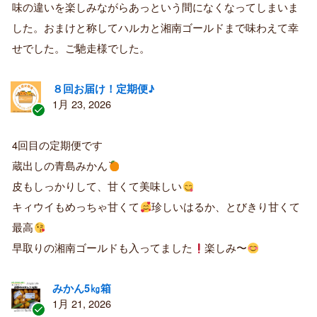
購
味の違いを楽しみながらあっという間になくなってしまいま
入
した。おまけと称してハルカと湘南ゴールドまで味わえて幸
者
せでした。ご馳走様でした。
８回お届け！定期便♪
1月 23, 2026
認
証
4回目の定期便です
済
蔵出しの青島みかん
み
購
皮もしっかりして、甘くて美味しい
入
キィウイもめっちゃ甘くて
珍しいはるか、とびきり甘くて
者
最高
早取りの湘南ゴールドも入ってました
楽しみ〜
みかん5㎏箱
1月 21, 2026