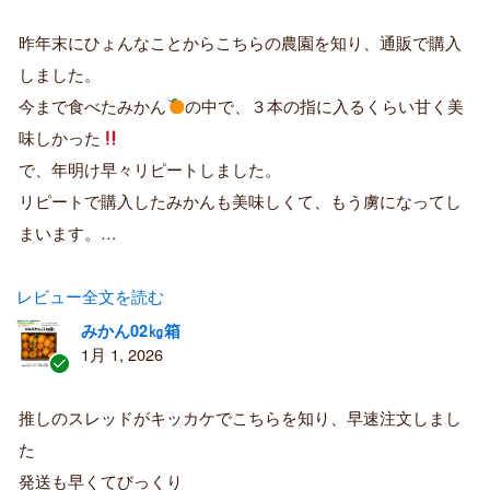
認
証
昨年末にひょんなことからこちらの農園を知り、通販で購入
済
しました。
み
購
今まで食べたみかん
の中で、３本の指に入るくらい甘く美
入
味しかった
者
で、年明け早々リピートしました。
リピートで購入したみかんも美味しくて、もう虜になってし
まいます。…
レビュー全文を読む
みかん02㎏箱
1月 1, 2026
認
証
推しのスレッドがキッカケでこちらを知り、早速注文しまし
済
た
み
購
発送も早くてびっくり