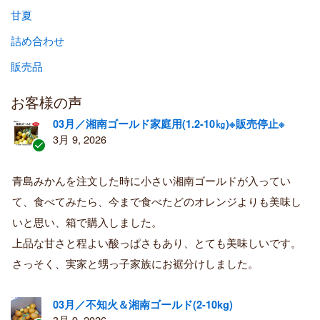
甘夏
詰め合わせ
販売品
お客様の声
03月／湘南ゴールド家庭用(1.2-10㎏)※販売停止※
3月 9, 2026
認
証
青島みかんを注文した時に小さい湘南ゴールドが入ってい
済
て、食べてみたら、今まで食べたどのオレンジよりも美味し
み
購
いと思い、箱で購入しました。
入
上品な甘さと程よい酸っぱさもあり、とても美味しいです。
者
さっそく、実家と甥っ子家族にお裾分けしました。
03月／不知火＆湘南ゴールド(2-10kg)
3月 9, 2026