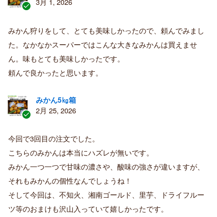
3月 1, 2026
認
証
みかん狩りをして、とても美味しかったので、頼んでみまし
済
た。なかなかスーパーではこんな大きなみかんは買えませ
み
購
ん。味もとても美味しかったです。
入
頼んで良かったと思います。
者
みかん5㎏箱
2月 25, 2026
認
証
今回で3回目の注文でした。
済
こちらのみかんは本当にハズレが無いです。
み
購
みかん一つ一つで甘味の濃さや、酸味の強さが違いますが、
入
それもみかんの個性なんでしょうね！
者
そして今回は、不知火、湘南ゴールド、里芋、ドライフルー
ツ等のおまけも沢山入っていて嬉しかったです。