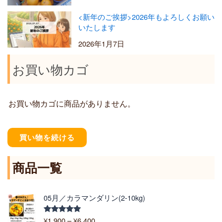
<新年のご挨拶>2026年もよろしくお願い
いたします
2026年1月7日
お買い物カゴ
お買い物カゴに商品がありません。
買い物を続ける
商品一覧
価
05月／カラマンダリン(2-10kg)
格
帯
¥
1,900
–
¥
6,400
5段階中