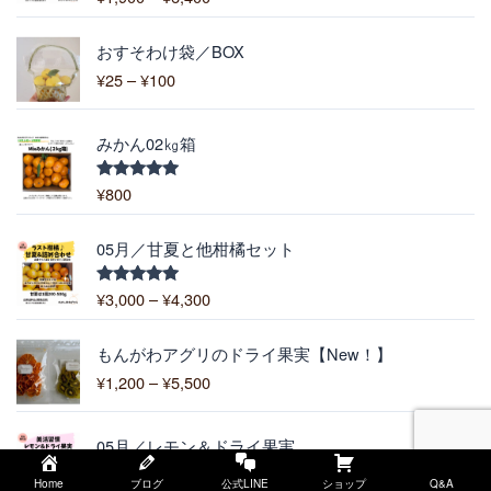
:
5.00
の評価
¥
価
1
おすそわけ袋／BOX
格
,
¥
25
–
¥
100
帯
9
:
0
¥
0
みかん02㎏箱
2
–
5
¥
¥
800
5段階中
–
5.00
の評価
6
¥
,
価
1
05月／甘夏と他柑橘セット
4
格
0
0
帯
0
¥
3,000
–
¥
4,300
5段階中
0
:
5.00
の評価
¥
価
3
もんがわアグリのドライ果実【New！】
格
,
¥
1,200
–
¥
5,500
帯
0
:
0
元
現
¥
0
05月／レモン＆ドライ果実
の
在
1
–
¥
5,300
¥
3,900
価
の
,
Home
ブログ
公式LINE
ショップ
Q&A
¥