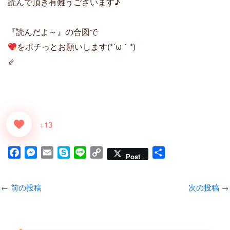
読んで頂き有難うございます♪
『読んだよ～』の合図で
をポチっとお願いします(*´ω｀*)
⇙
+13
F
M
E
S
L
C
共
Post
a
e
m
k
i
o
有
c
s
a
y
n
p
←
前の投稿
次の投稿
→
e
s
i
p
e
y
b
e
l
e
L
o
n
i
o
g
n