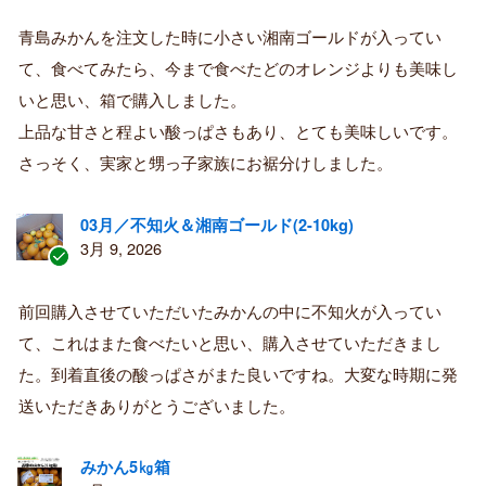
認
証
青島みかんを注文した時に小さい湘南ゴールドが入ってい
済
て、食べてみたら、今まで食べたどのオレンジよりも美味し
み
購
いと思い、箱で購入しました。
入
上品な甘さと程よい酸っぱさもあり、とても美味しいです。
者
さっそく、実家と甥っ子家族にお裾分けしました。
03月／不知火＆湘南ゴールド(2-10kg)
3月 9, 2026
認
証
前回購入させていただいたみかんの中に不知火が入ってい
済
て、これはまた食べたいと思い、購入させていただきまし
み
購
た。到着直後の酸っぱさがまた良いですね。大変な時期に発
入
送いただきありがとうございました。
者
みかん5㎏箱