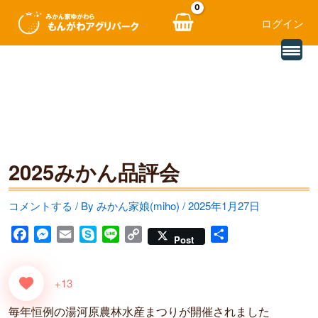
ログイン
別
内
の
レ
容
ビ
ュ
を
ー
を
ス
読
み
キ
込
む
2025みかん品評会
ッ
プ
コメントする
/ By
みかん家娘(miho)
/
2025年1月27日
F
M
E
S
L
C
共
Post
a
e
m
k
i
o
有
c
s
a
y
n
p
+13
e
s
i
p
e
y
b
e
l
e
L
毎年恒例の湯河原農林水産まつりが開催されました