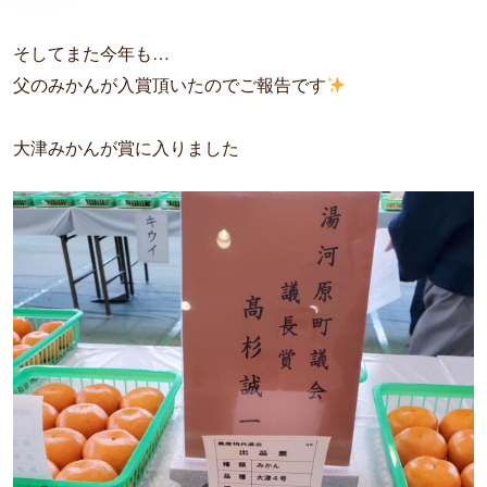
o
n
i
o
g
n
そしてまた今年も…
k
e
k
r
父のみかんが入賞頂いたのでご報告です
大津みかんが賞に入りました