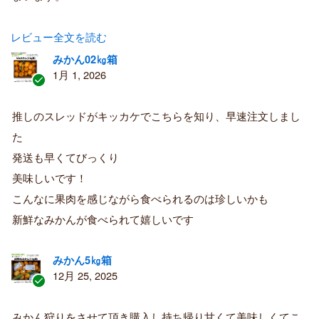
レビュー全文を読む
みかん02㎏箱
1月 1, 2026
認
証
推しのスレッドがキッカケでこちらを知り、早速注文しまし
済
た
み
購
発送も早くてびっくり
入
美味しいです！
者
こんなに果肉を感じながら食べられるのは珍しいかも
新鮮なみかんが食べられて嬉しいです
みかん5㎏箱
12月 25, 2025
認
証
みかん狩りをさせて頂き購入し持ち帰り甘くて美味しくてこ