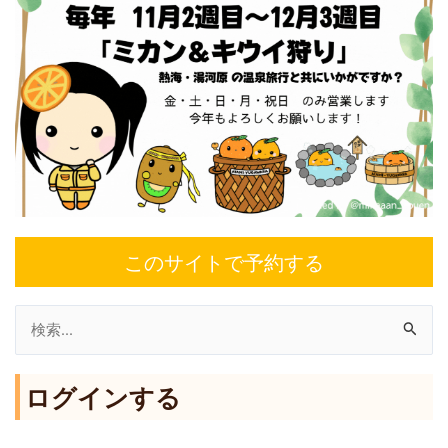
このサイトで予約する
検
索
ログインする
対
象
: