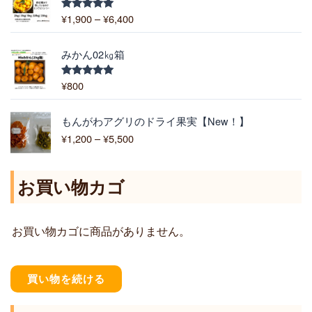
帯
¥
1,900
–
¥
6,400
5段階中
:
5.00
の評価
¥
1
みかん02㎏箱
,
9
¥
800
5段階中
5.00
の評価
0
0
価
もんがわアグリのドライ果実【New！】
–
格
¥
1,200
–
¥
5,500
¥
帯
6
:
,
¥
お買い物カゴ
4
1
0
,
0
2
お買い物カゴに商品がありません。
0
0
–
¥
買い物を続ける
5
,