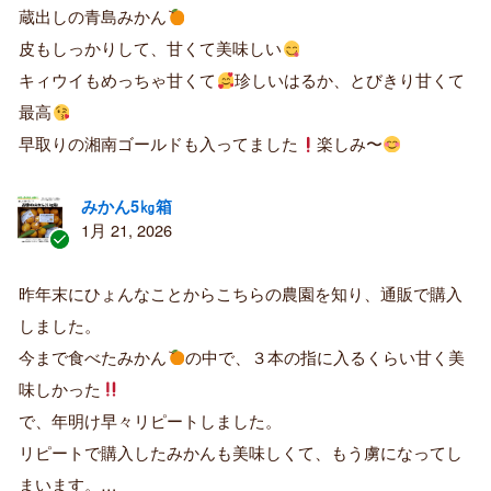
蔵出しの青島みかん
み
購
皮もしっかりして、甘くて美味しい
入
キィウイもめっちゃ甘くて
珍しいはるか、とびきり甘くて
者
最高
早取りの湘南ゴールドも入ってました
楽しみ〜
みかん5㎏箱
1月 21, 2026
認
証
昨年末にひょんなことからこちらの農園を知り、通販で購入
済
しました。
み
購
今まで食べたみかん
の中で、３本の指に入るくらい甘く美
入
味しかった
者
で、年明け早々リピートしました。
リピートで購入したみかんも美味しくて、もう虜になってし
まいます。…