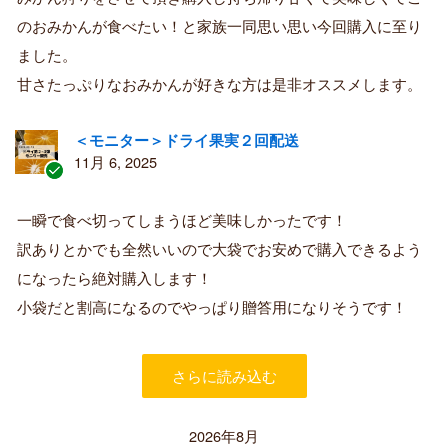
済
のおみかんが食べたい！と家族一同思い思い今回購入に至り
み
購
ました。
入
甘さたっぷりなおみかんが好きな方は是非オススメします。
者
＜モニター＞ドライ果実２回配送
11月 6, 2025
認
証
一瞬で食べ切ってしまうほど美味しかったです！
済
訳ありとかでも全然いいので大袋でお安めで購入できるよう
み
購
になったら絶対購入します！
入
小袋だと割高になるのでやっぱり贈答用になりそうです！
者
さらに読み込む
2026年8月