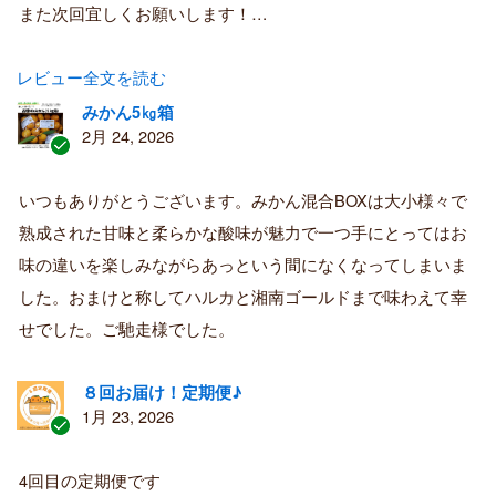
また次回宜しくお願いします！…
レビュー全文を読む
みかん5㎏箱
2月 24, 2026
認
証
いつもありがとうございます。みかん混合BOXは大小様々で
済
熟成された甘味と柔らかな酸味が魅力で一つ手にとってはお
み
購
味の違いを楽しみながらあっという間になくなってしまいま
入
した。おまけと称してハルカと湘南ゴールドまで味わえて幸
者
せでした。ご馳走様でした。
８回お届け！定期便♪
1月 23, 2026
認
証
4回目の定期便です
済