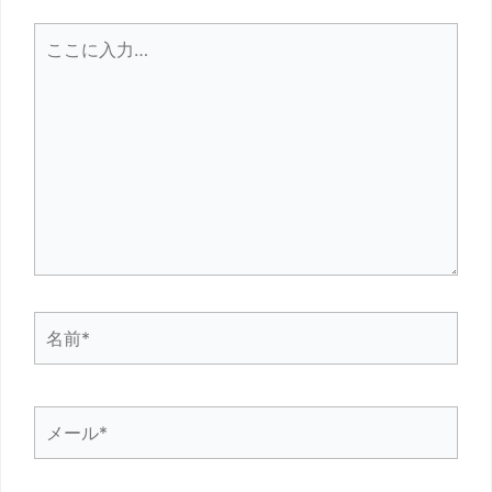
こ
こ
に
入
力…
名
前
*
メ
ー
ル