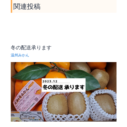
関連投稿
k
e
k
r
冬の配送承ります
温州みかん