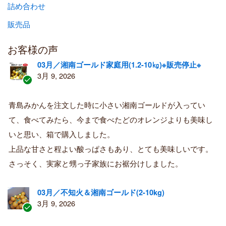
詰め合わせ
販売品
お客様の声
03月／湘南ゴールド家庭用(1.2-10㎏)※販売停止※
3月 9, 2026
認
証
青島みかんを注文した時に小さい湘南ゴールドが入ってい
済
て、食べてみたら、今まで食べたどのオレンジよりも美味し
み
購
いと思い、箱で購入しました。
入
上品な甘さと程よい酸っぱさもあり、とても美味しいです。
者
さっそく、実家と甥っ子家族にお裾分けしました。
03月／不知火＆湘南ゴールド(2-10kg)
3月 9, 2026
認