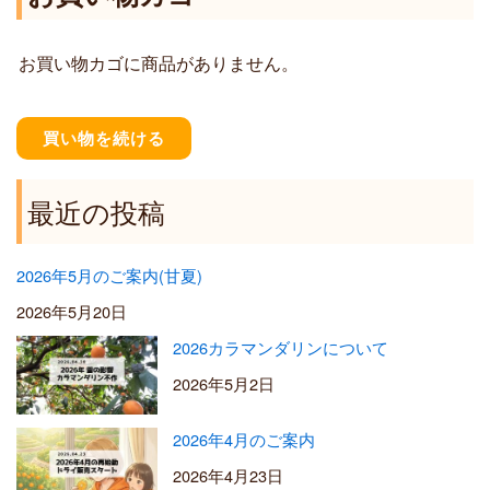
0
,
0
2
お買い物カゴに商品がありません。
0
0
–
¥
買い物を続ける
5
,
5
最近の投稿
0
0
2026年5月のご案内(甘夏)
2026年5月20日
2026カラマンダリンについて
2026年5月2日
2026年4月のご案内
2026年4月23日