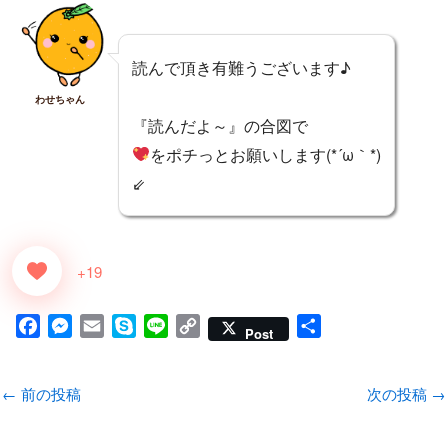
読んで頂き有難うございます♪
わせちゃん
『読んだよ～』の合図で
をポチっとお願いします(*´ω｀*)
⇙
+19
F
M
E
S
L
C
共
Post
a
e
m
k
i
o
有
c
s
a
y
n
p
←
前の投稿
次の投稿
→
e
s
i
p
e
y
b
e
l
e
L
o
n
i