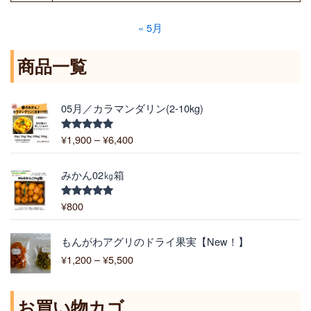
« 5月
商品一覧
価
05月／カラマンダリン(2-10kg)
格
帯
¥
1,900
–
¥
6,400
5段階中
:
5.00
の評価
¥
1
みかん02㎏箱
,
9
¥
800
5段階中
5.00
の評価
0
0
価
もんがわアグリのドライ果実【New！】
–
格
¥
1,200
–
¥
5,500
¥
帯
6
:
,
¥
お買い物カゴ
4
1