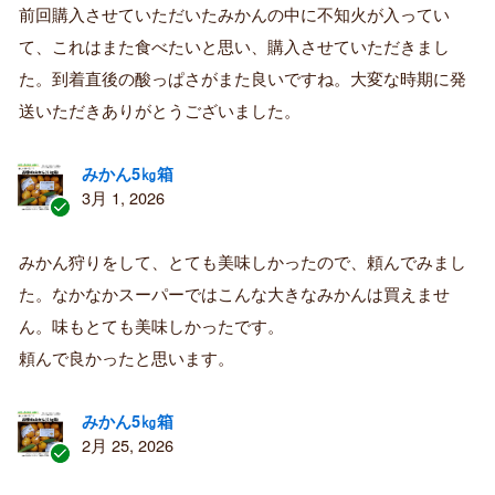
証
前回購入させていただいたみかんの中に不知火が入ってい
済
て、これはまた食べたいと思い、購入させていただきまし
み
購
た。到着直後の酸っぱさがまた良いですね。大変な時期に発
入
送いただきありがとうございました。
者
みかん5㎏箱
3月 1, 2026
認
証
みかん狩りをして、とても美味しかったので、頼んでみまし
済
た。なかなかスーパーではこんな大きなみかんは買えませ
み
購
ん。味もとても美味しかったです。
入
頼んで良かったと思います。
者
みかん5㎏箱
2月 25, 2026
認