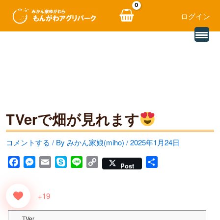
ログイン
別
内
の
レ
容
ビ
ュ
を
ー
を
ス
読
み
キ
込
む
TVerで畑が見れます
ッ
プ
コメントする
/ By
みかん家娘(miho)
/
2025年1月24日
F
M
E
S
L
C
共
Post
a
e
m
k
i
o
有
c
s
a
y
n
p
+19
e
s
i
p
e
y
b
e
l
e
L
TVer