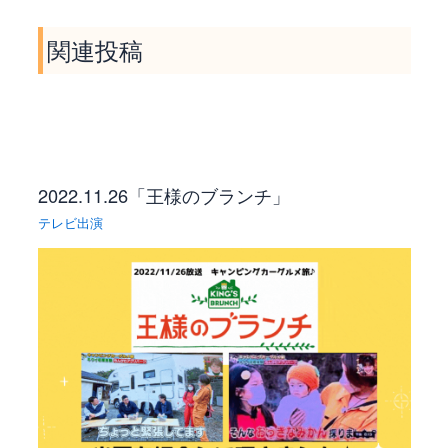
o
g
n
関連投稿
k
e
k
r
2022.11.26「王様のブランチ」
テレビ出演