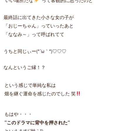
"いい場所だな
" って客観的に思ったのと
最終話に出てきた小さな女の子が
「おじーちゃん」っていったあと
「ななみ～」って呼ばれてて  
うちと同じぃー(*´ω｀*)♡♡♡ 
なんというご縁！？
という感じで単純な私は
畑を継ぐ運命を感じたのでした 笑
もはや・・・
”このドラマに背中を押された”
といえます(´艸｀*)