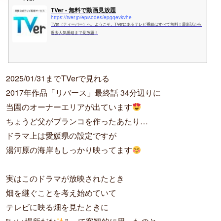
o
n
i
TVer - 無料で動画見放題
o
g
n
https://tver.jp/episodes/epgqevkvhe
k
e
k
TVer（ティーバー）へ、ようこそ。TVerにあるテレビ番組はすべて無料！最新話から
過去人気番組まで見放題！
r
2025/01/31までTVerで見れる
2017年作品「リバース」最終話 34分辺りに
当園のオーナーエリアが出ています
ちょうど父がブランコを作ったあたり…
ドラマ上は愛媛県の設定ですが
湯河原の海岸もしっかり映ってます
実はこのドラマが放映されたとき
畑を継ぐことを考え始めていて
テレビに映る畑を見たときに