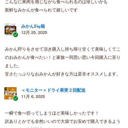
こんなに果肉を感じながら食べられるのは珍しいかも
新鮮なみかんが食べられて嬉しいです
みかん5㎏箱
12月 25, 2025
認
証
みかん狩りをさせて頂き購入し持ち帰り甘くて美味しくてこ
済
のおみかんが食べたい！と家族一同思い思い今回購入に至り
み
購
ました。
入
甘さたっぷりなおみかんが好きな方は是非オススメします。
者
＜モニター＞ドライ果実２回配送
11月 6, 2025
認
証
一瞬で食べ切ってしまうほど美味しかったです！
済
訳ありとかでも全然いいので大袋でお安めで購入できるよう
み