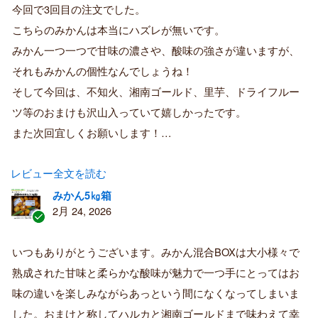
証
今回で3回目の注文でした。
済
こちらのみかんは本当にハズレが無いです。
み
購
みかん一つ一つで甘味の濃さや、酸味の強さが違いますが、
入
それもみかんの個性なんでしょうね！
者
そして今回は、不知火、湘南ゴールド、里芋、ドライフルー
ツ等のおまけも沢山入っていて嬉しかったです。
また次回宜しくお願いします！…
レビュー全文を読む
みかん5㎏箱
2月 24, 2026
認
証
いつもありがとうございます。みかん混合BOXは大小様々で
済
熟成された甘味と柔らかな酸味が魅力で一つ手にとってはお
み
購
味の違いを楽しみながらあっという間になくなってしまいま
入
した。おまけと称してハルカと湘南ゴールドまで味わえて幸