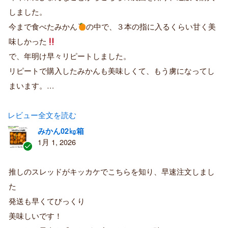
済
しました。
み
購
今まで食べたみかん
の中で、３本の指に入るくらい甘く美
入
味しかった
者
で、年明け早々リピートしました。
リピートで購入したみかんも美味しくて、もう虜になってし
まいます。…
レビュー全文を読む
みかん02㎏箱
1月 1, 2026
認
証
推しのスレッドがキッカケでこちらを知り、早速注文しまし
済
た
み
購
発送も早くてびっくり
入
美味しいです！
者