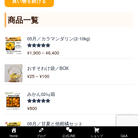
買い物を続ける
商品一覧
価
05月／カラマンダリン(2-10kg)
格
帯
¥
1,900
–
¥
6,400
5段階中
:
5.00
の評価
¥
価
1
おすそわけ袋／BOX
格
,
¥
25
–
¥
100
帯
9
:
0
¥
0
みかん02㎏箱
2
–
5
¥
¥
800
5段階中
–
5.00
の評価
6
¥
,
価
1
05月／甘夏と他柑橘セット
4
格
0
0
帯
0
Home
ブログ
公式LINE
ショップ
Q&A
¥
3,000
–
¥
4,300
5段階中