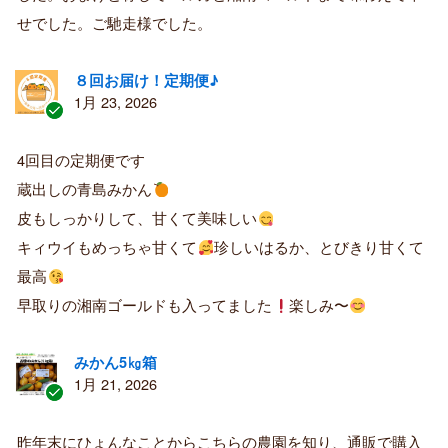
者
せでした。ご馳走様でした。
８回お届け！定期便♪
1月 23, 2026
認
証
4回目の定期便です
済
蔵出しの青島みかん
み
購
皮もしっかりして、甘くて美味しい
入
キィウイもめっちゃ甘くて
珍しいはるか、とびきり甘くて
者
最高
早取りの湘南ゴールドも入ってました
楽しみ〜
みかん5㎏箱
1月 21, 2026
認
証
昨年末にひょんなことからこちらの農園を知り、通販で購入