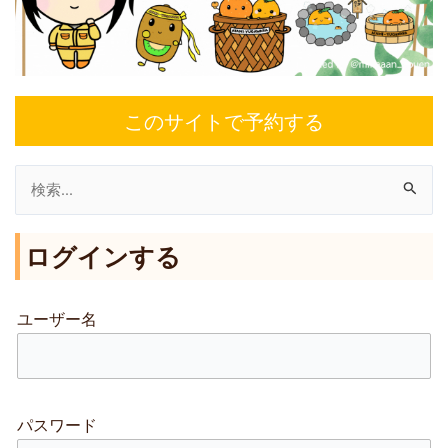
このサイトで予約する
検
索
ログインする
対
象
:
ユーザー名
パスワード