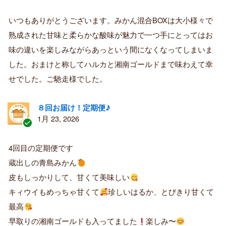
認
証
いつもありがとうございます。みかん混合BOXは大小様々で
済
熟成された甘味と柔らかな酸味が魅力で一つ手にとってはお
み
購
味の違いを楽しみながらあっという間になくなってしまいま
入
した。おまけと称してハルカと湘南ゴールドまで味わえて幸
者
せでした。ご馳走様でした。
８回お届け！定期便♪
1月 23, 2026
認
証
4回目の定期便です
済
蔵出しの青島みかん
み
購
皮もしっかりして、甘くて美味しい
入
キィウイもめっちゃ甘くて
珍しいはるか、とびきり甘くて
者
最高
早取りの湘南ゴールドも入ってました
楽しみ〜