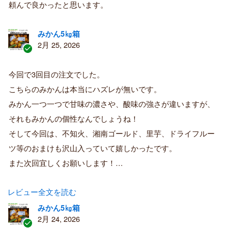
頼んで良かったと思います。
者
みかん5㎏箱
2月 25, 2026
認
証
今回で3回目の注文でした。
済
こちらのみかんは本当にハズレが無いです。
み
購
みかん一つ一つで甘味の濃さや、酸味の強さが違いますが、
入
それもみかんの個性なんでしょうね！
者
そして今回は、不知火、湘南ゴールド、里芋、ドライフルー
ツ等のおまけも沢山入っていて嬉しかったです。
また次回宜しくお願いします！…
レビュー全文を読む
みかん5㎏箱
2月 24, 2026