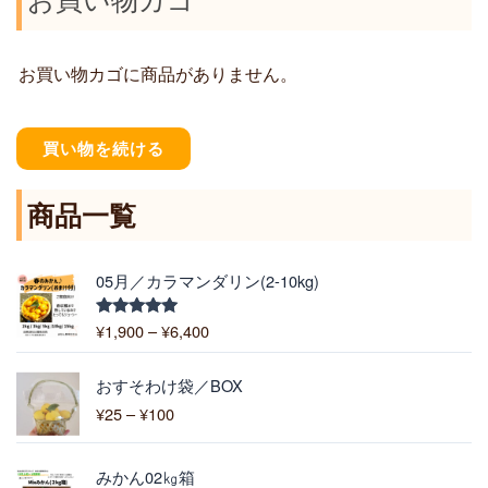
お買い物カゴに商品がありません。
買い物を続ける
商品一覧
価
05月／カラマンダリン(2-10kg)
格
帯
¥
1,900
–
¥
6,400
5段階中
:
5.00
の評価
¥
価
1
おすそわけ袋／BOX
格
,
¥
25
–
¥
100
帯
9
:
0
¥
0
みかん02㎏箱