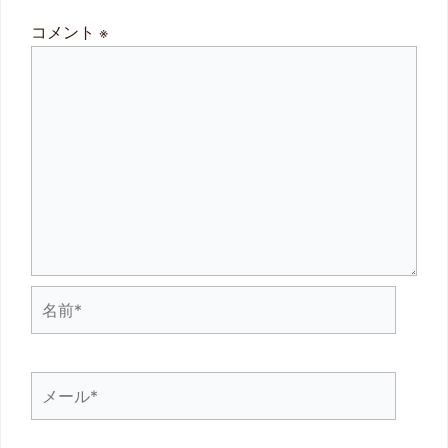
コメント
※
名
前
*
メ
ー
ル