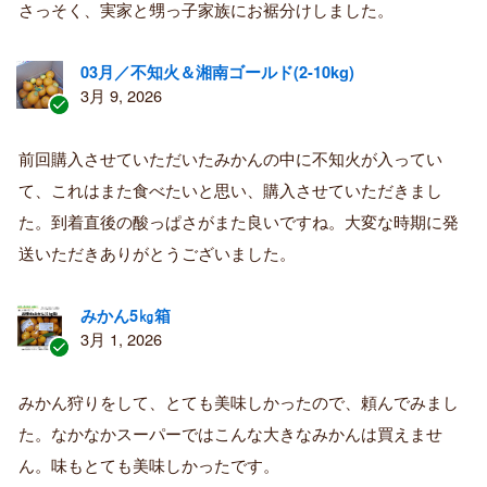
さっそく、実家と甥っ子家族にお裾分けしました。
03月／不知火＆湘南ゴールド(2-10kg)
3月 9, 2026
認
証
前回購入させていただいたみかんの中に不知火が入ってい
済
て、これはまた食べたいと思い、購入させていただきまし
み
購
た。到着直後の酸っぱさがまた良いですね。大変な時期に発
入
送いただきありがとうございました。
者
みかん5㎏箱
3月 1, 2026
認
証
みかん狩りをして、とても美味しかったので、頼んでみまし
済
た。なかなかスーパーではこんな大きなみかんは買えませ
み
購
ん。味もとても美味しかったです。
入