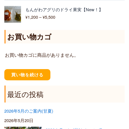
0
価
もんがわアグリのドライ果実【New！】
–
格
¥
1,200
–
¥
5,500
¥
帯
6
:
,
¥
お買い物カゴ
4
1
0
,
0
2
お買い物カゴに商品がありません。
0
0
–
¥
買い物を続ける
5
,
5
最近の投稿
0
0
2026年5月のご案内(甘夏)
2026年5月20日