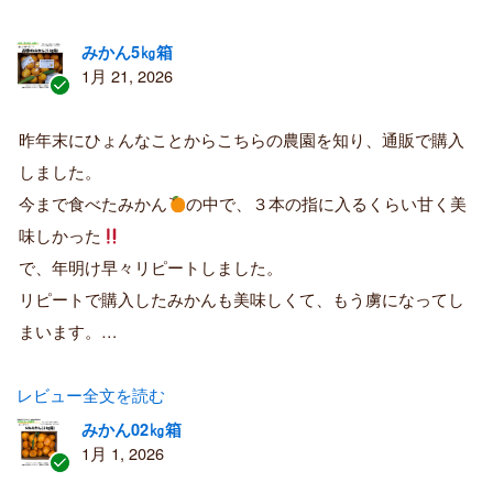
みかん5㎏箱
1月 21, 2026
認
証
昨年末にひょんなことからこちらの農園を知り、通販で購入
済
しました。
み
購
今まで食べたみかん
の中で、３本の指に入るくらい甘く美
入
味しかった
者
で、年明け早々リピートしました。
リピートで購入したみかんも美味しくて、もう虜になってし
まいます。…
レビュー全文を読む
みかん02㎏箱
1月 1, 2026
認