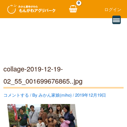
ログイン
別
内
の
レ
容
ビ
ュ
を
ー
を
ス
読
み
キ
込
む
ッ
collage-2019-12-19-
プ
02_55_001699676865..jpg
コメントする
/ By
みかん家娘(miho)
/
2019年12月19日