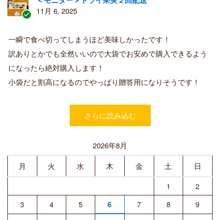
11月 6, 2025
認
証
一瞬で食べ切ってしまうほど美味しかったです！
済
訳ありとかでも全然いいので大袋でお安めで購入できるよう
み
購
になったら絶対購入します！
入
小袋だと割高になるのでやっぱり贈答用になりそうです！
者
さらに読み込む
2026年8月
月
火
水
木
金
土
日
1
2
3
4
5
7
8
9
6