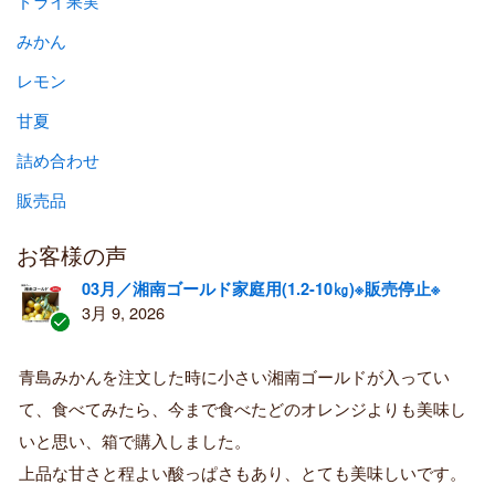
ドライ果実
みかん
レモン
甘夏
詰め合わせ
販売品
お客様の声
03月／湘南ゴールド家庭用(1.2-10㎏)※販売停止※
3月 9, 2026
認
証
青島みかんを注文した時に小さい湘南ゴールドが入ってい
済
て、食べてみたら、今まで食べたどのオレンジよりも美味し
み
購
いと思い、箱で購入しました。
入
上品な甘さと程よい酸っぱさもあり、とても美味しいです。
者