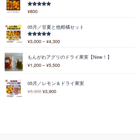
2
–
5
¥
¥
800
5段階中
–
5.00
の評価
6
¥
,
価
1
05月／甘夏と他柑橘セット
4
格
0
0
帯
0
¥
3,000
–
¥
4,300
5段階中
0
:
5.00
の評価
¥
価
3
もんがわアグリのドライ果実【New！】
格
,
¥
1,200
–
¥
5,500
帯
0
:
0
元
現
¥
0
05月／レモン＆ドライ果実
の
在
1
–
¥
5,300
¥
3,900
価
の
,
¥
格
価
2
4
は
格
0
,
¥
は
0
3
5
¥
–
0
,
3
¥
0
3
,
5
0
9
,