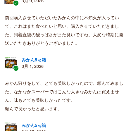
3月 9, 2026
認
証
前回購入させていただいたみかんの中に不知火が入ってい
済
て、これはまた食べたいと思い、購入させていただきまし
み
購
た。到着直後の酸っぱさがまた良いですね。大変な時期に発
入
送いただきありがとうございました。
者
みかん5㎏箱
3月 1, 2026
認
証
みかん狩りをして、とても美味しかったので、頼んでみまし
済
た。なかなかスーパーではこんな大きなみかんは買えませ
み
購
ん。味もとても美味しかったです。
入
頼んで良かったと思います。
者
みかん5㎏箱