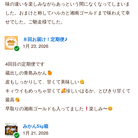
購
味の違いを楽しみながらあっという間になくなってしまいま
入
した。おまけと称してハルカと湘南ゴールドまで味わえて幸
者
せでした。ご馳走様でした。
８回お届け！定期便♪
1月 23, 2026
認
証
4回目の定期便です
済
蔵出しの青島みかん
み
購
皮もしっかりして、甘くて美味しい
入
キィウイもめっちゃ甘くて
珍しいはるか、とびきり甘くて
者
最高
早取りの湘南ゴールドも入ってました
楽しみ〜
みかん5㎏箱
1月 21, 2026