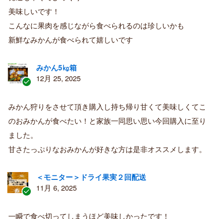
入
美味しいです！
者
こんなに果肉を感じながら食べられるのは珍しいかも
新鮮なみかんが食べられて嬉しいです
みかん5㎏箱
12月 25, 2025
認
証
みかん狩りをさせて頂き購入し持ち帰り甘くて美味しくてこ
済
のおみかんが食べたい！と家族一同思い思い今回購入に至り
み
購
ました。
入
甘さたっぷりなおみかんが好きな方は是非オススメします。
者
＜モニター＞ドライ果実２回配送
11月 6, 2025
認
証
一瞬で食べ切ってしまうほど美味しかったです！