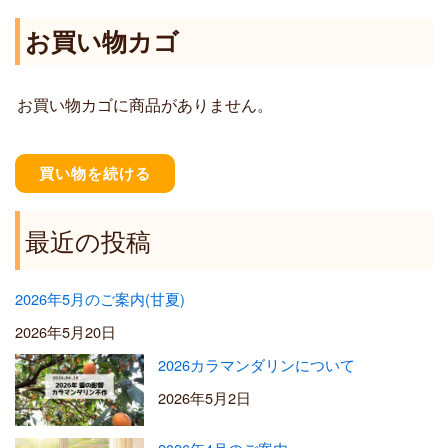
,
¥
お買い物カゴ
4
1
0
,
0
2
お買い物カゴに商品がありません。
0
0
–
¥
買い物を続ける
5
,
5
最近の投稿
0
0
2026年5月のご案内(甘夏)
2026年5月20日
2026カラマンダリンについて
2026年5月2日