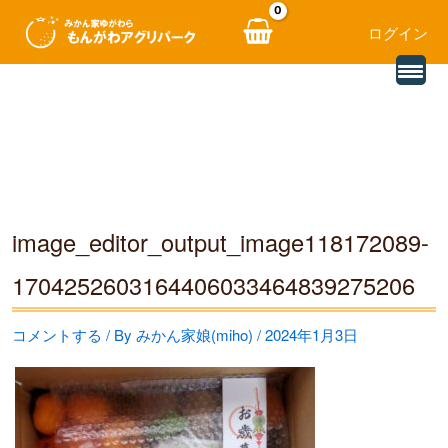
ログイン
別
内
の
レ
容
ビ
ュ
を
ー
を
ス
読
み
キ
込
む
ッ
image_editor_output_image118172089-
プ
1704252603164406033464839275206
コメントする
/ By
みかん家娘(miho)
/
2024年1月3日