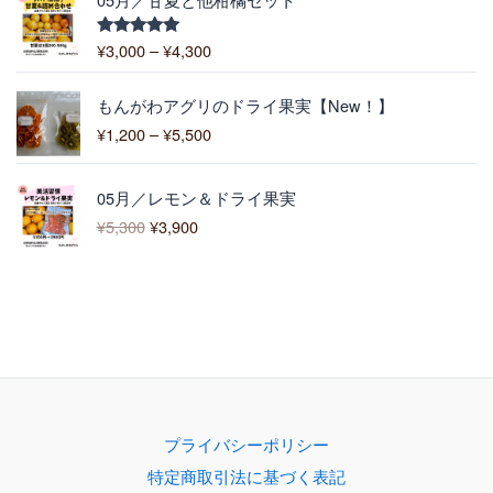
4
格
0
0
帯
0
¥
3,000
–
¥
4,300
5段階中
0
:
5.00
の評価
¥
価
3
もんがわアグリのドライ果実【New！】
格
,
¥
1,200
–
¥
5,500
帯
0
:
0
元
現
¥
0
05月／レモン＆ドライ果実
の
在
1
–
¥
5,300
¥
3,900
価
の
,
¥
格
価
2
4
は
格
0
,
¥
は
0
3
5
¥
–
0
,
3
¥
0
3
,
5
0
9
,
0
0
5
で
0
0
プライバシーポリシー
し
で
0
特定商取引法に基づく表記
た
す