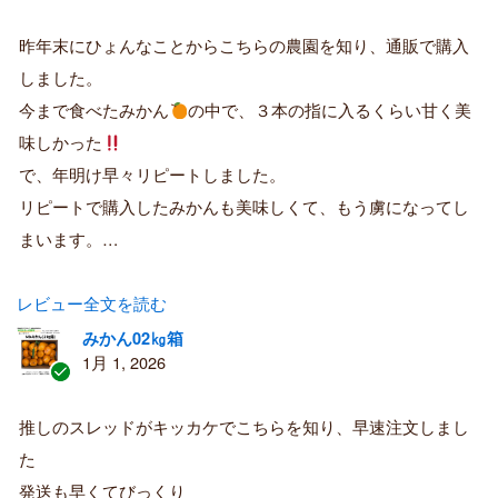
認
証
昨年末にひょんなことからこちらの農園を知り、通販で購入
済
しました。
み
購
今まで食べたみかん
の中で、３本の指に入るくらい甘く美
入
味しかった
者
で、年明け早々リピートしました。
リピートで購入したみかんも美味しくて、もう虜になってし
まいます。…
レビュー全文を読む
みかん02㎏箱
1月 1, 2026
認
証
推しのスレッドがキッカケでこちらを知り、早速注文しまし
済
た
み
購
発送も早くてびっくり