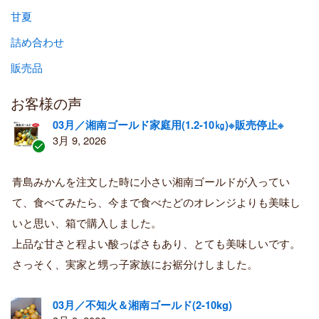
甘夏
詰め合わせ
販売品
お客様の声
03月／湘南ゴールド家庭用(1.2-10㎏)※販売停止※
3月 9, 2026
認
証
青島みかんを注文した時に小さい湘南ゴールドが入ってい
済
て、食べてみたら、今まで食べたどのオレンジよりも美味し
み
購
いと思い、箱で購入しました。
入
上品な甘さと程よい酸っぱさもあり、とても美味しいです。
者
さっそく、実家と甥っ子家族にお裾分けしました。
03月／不知火＆湘南ゴールド(2-10kg)