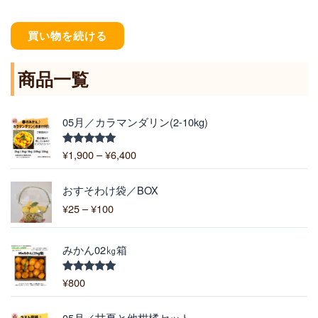
買い物を続ける
商品一覧
価
05月／カラマンダリン(2-10kg)
格
帯
¥
1,900
–
¥
6,400
5段階中
:
5.00
の評価
¥
価
1
おすそわけ袋／BOX
格
,
¥
25
–
¥
100
帯
9
:
0
¥
0
みかん02㎏箱
2
–
5
¥
¥
800
5段階中
–
5.00
の評価
6
¥
,
価
1
05月／甘夏と他柑橘セット