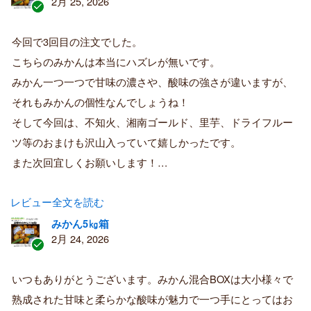
2月 25, 2026
認
証
今回で3回目の注文でした。
済
こちらのみかんは本当にハズレが無いです。
み
購
みかん一つ一つで甘味の濃さや、酸味の強さが違いますが、
入
それもみかんの個性なんでしょうね！
者
そして今回は、不知火、湘南ゴールド、里芋、ドライフルー
ツ等のおまけも沢山入っていて嬉しかったです。
また次回宜しくお願いします！…
レビュー全文を読む
みかん5㎏箱
2月 24, 2026
認
証
いつもありがとうございます。みかん混合BOXは大小様々で
済
熟成された甘味と柔らかな酸味が魅力で一つ手にとってはお
み