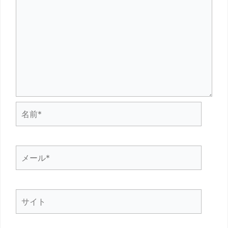
名
前
*
メ
ー
ル
サ
*
イ
ト