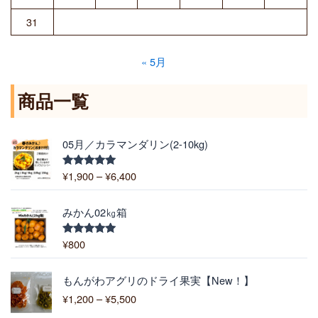
31
« 5月
商品一覧
価
05月／カラマンダリン(2-10kg)
格
帯
¥
1,900
–
¥
6,400
5段階中
:
5.00
の評価
¥
1
みかん02㎏箱
,
9
¥
800
5段階中
5.00
の評価
0
0
価
もんがわアグリのドライ果実【New！】
–
格
¥
1,200
–
¥
5,500
¥
帯
6
: