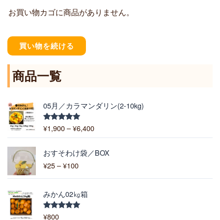
お買い物カゴに商品がありません。
買い物を続ける
商品一覧
価
05月／カラマンダリン(2-10kg)
格
帯
¥
1,900
–
¥
6,400
5段階中
:
5.00
の評価
¥
価
1
おすそわけ袋／BOX
格
,
¥
25
–
¥
100
帯
9
:
0
¥
0
みかん02㎏箱
2
–
5
¥
¥
800
5段階中