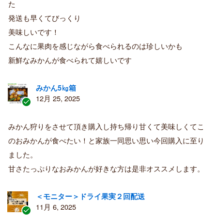
た
み
購
発送も早くてびっくり
入
美味しいです！
者
こんなに果肉を感じながら食べられるのは珍しいかも
新鮮なみかんが食べられて嬉しいです
みかん5㎏箱
12月 25, 2025
認
証
みかん狩りをさせて頂き購入し持ち帰り甘くて美味しくてこ
済
のおみかんが食べたい！と家族一同思い思い今回購入に至り
み
購
ました。
入
甘さたっぷりなおみかんが好きな方は是非オススメします。
者
＜モニター＞ドライ果実２回配送
11月 6, 2025