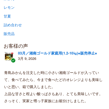
レモン
甘夏
詰め合わせ
販売品
お客様の声
03月／湘南ゴールド家庭用(1.2-10㎏)※販売停止※
3月 9, 2026
認
証
青島みかんを注文した時に小さい湘南ゴールドが入ってい
済
て、食べてみたら、今まで食べたどのオレンジよりも美味し
み
購
いと思い、箱で購入しました。
入
上品な甘さと程よい酸っぱさもあり、とても美味しいです。
者
さっそく、実家と甥っ子家族にお裾分けしました。