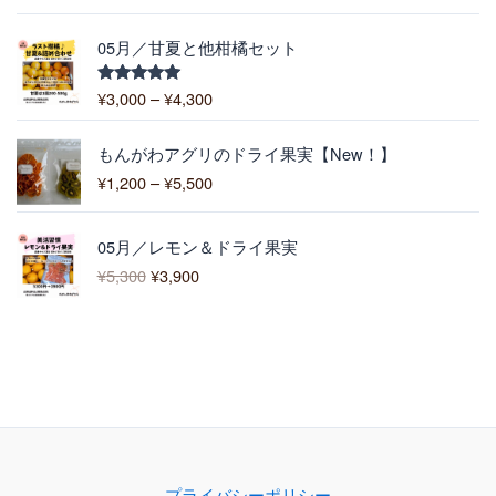
–
5.00
の評価
6
¥
,
価
1
05月／甘夏と他柑橘セット
4
格
0
0
帯
0
¥
3,000
–
¥
4,300
5段階中
0
:
5.00
の評価
¥
価
3
もんがわアグリのドライ果実【New！】
格
,
¥
1,200
–
¥
5,500
帯
0
:
0
元
現
¥
0
05月／レモン＆ドライ果実
の
在
1
–
¥
5,300
¥
3,900
価
の
,
¥
格
価
2
4
は
格
0
,
¥
は
0
3
5
¥
–
0
,
3
¥
0
3
,
5
0
9
,
0
0
5
で
0
0
プライバシーポリシー