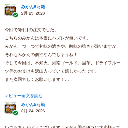
みかん5㎏箱
2月 25, 2026
認
証
今回で3回目の注文でした。
済
こちらのみかんは本当にハズレが無いです。
み
購
みかん一つ一つで甘味の濃さや、酸味の強さが違いますが、
入
それもみかんの個性なんでしょうね！
者
そして今回は、不知火、湘南ゴールド、里芋、ドライフルー
ツ等のおまけも沢山入っていて嬉しかったです。
また次回宜しくお願いします！…
レビュー全文を読む
みかん5㎏箱
2月 24, 2026
認
証
いつもありがとうございます。みかん混合BOXは大小様々で