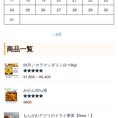
24
25
26
27
28
29
30
31
« 5月
商品一覧
価
05月／カラマンダリン(2-10kg)
格
帯
¥
1,900
–
¥
6,400
5段階中
:
5.00
の評価
¥
1
みかん02㎏箱
,
9
¥
800
5段階中
5.00
の評価
0
0
価
もんがわアグリのドライ果実【New！】
–