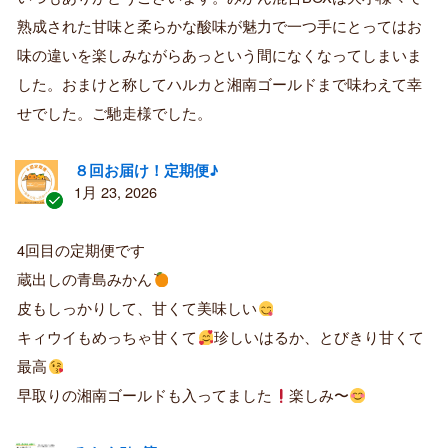
済
熟成された甘味と柔らかな酸味が魅力で一つ手にとってはお
み
購
味の違いを楽しみながらあっという間になくなってしまいま
入
した。おまけと称してハルカと湘南ゴールドまで味わえて幸
者
せでした。ご馳走様でした。
８回お届け！定期便♪
1月 23, 2026
認
証
4回目の定期便です
済
蔵出しの青島みかん
み
購
皮もしっかりして、甘くて美味しい
入
キィウイもめっちゃ甘くて
珍しいはるか、とびきり甘くて
者
最高
早取りの湘南ゴールドも入ってました
楽しみ〜