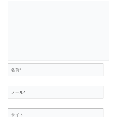
名
前
*
メ
ー
ル
サ
*