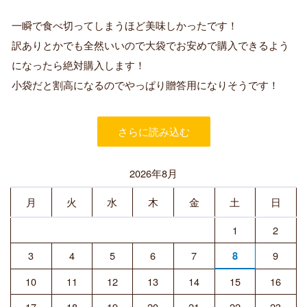
認
証
一瞬で食べ切ってしまうほど美味しかったです！
済
訳ありとかでも全然いいので大袋でお安めで購入できるよう
み
購
になったら絶対購入します！
入
小袋だと割高になるのでやっぱり贈答用になりそうです！
者
さらに読み込む
2026年8月
月
火
水
木
金
土
日
1
2
3
4
5
6
7
9
8
10
11
12
13
14
15
16
17
18
19
20
21
22
23