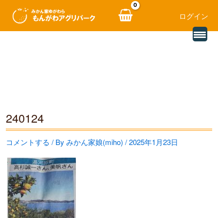
ログイン
別
内
の
レ
容
ビ
ュ
を
ー
を
ス
読
み
キ
込
む
ッ
240124
プ
コメントする
/ By
みかん家娘(miho)
/
2025年1月23日