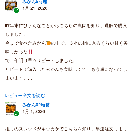
みかん5㎏箱
1月 21, 2026
認
証
昨年末にひょんなことからこちらの農園を知り、通販で購入
済
しました。
み
購
今まで食べたみかん
の中で、３本の指に入るくらい甘く美
入
味しかった
者
で、年明け早々リピートしました。
リピートで購入したみかんも美味しくて、もう虜になってし
まいます。…
レビュー全文を読む
みかん02㎏箱
1月 1, 2026
認
証
推しのスレッドがキッカケでこちらを知り、早速注文しまし
済