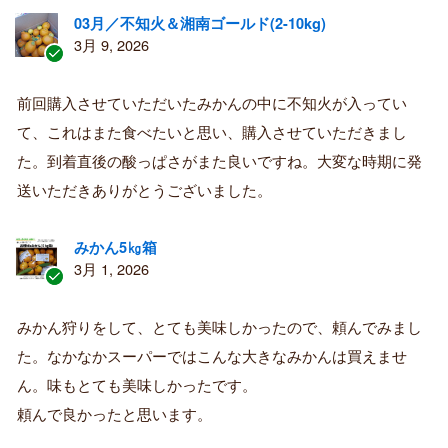
03月／不知火＆湘南ゴールド(2-10kg)
3月 9, 2026
認
証
前回購入させていただいたみかんの中に不知火が入ってい
済
て、これはまた食べたいと思い、購入させていただきまし
み
購
た。到着直後の酸っぱさがまた良いですね。大変な時期に発
入
送いただきありがとうございました。
者
みかん5㎏箱
3月 1, 2026
認
証
みかん狩りをして、とても美味しかったので、頼んでみまし
済
た。なかなかスーパーではこんな大きなみかんは買えませ
み
購
ん。味もとても美味しかったです。
入
頼んで良かったと思います。
者