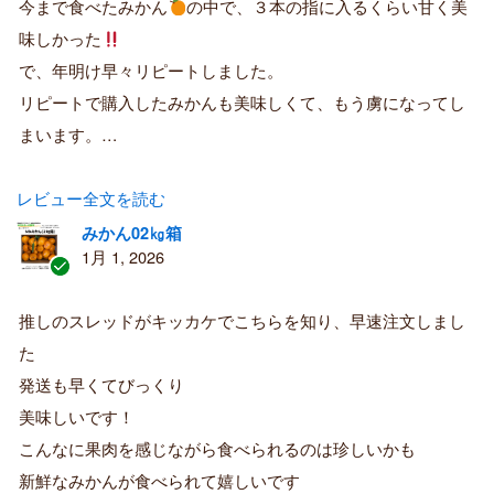
購
今まで食べたみかん
の中で、３本の指に入るくらい甘く美
入
味しかった
者
で、年明け早々リピートしました。
リピートで購入したみかんも美味しくて、もう虜になってし
まいます。…
レビュー全文を読む
みかん02㎏箱
1月 1, 2026
認
証
推しのスレッドがキッカケでこちらを知り、早速注文しまし
済
た
み
購
発送も早くてびっくり
入
美味しいです！
者
こんなに果肉を感じながら食べられるのは珍しいかも
新鮮なみかんが食べられて嬉しいです