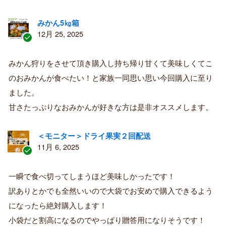
みかん5㎏箱
12月 25, 2025
認
証
みかん狩りをさせて頂き購入し持ち帰り甘くて美味しくてこ
済
のおみかんが食べたい！と家族一同思い思い今回購入に至り
み
購
ました。
入
甘さたっぷりなおみかんが好きな方は是非オススメします。
者
＜モニター＞ドライ果実２回配送
11月 6, 2025
認
証
一瞬で食べ切ってしまうほど美味しかったです！
済
訳ありとかでも全然いいので大袋でお安めで購入できるよう
み
購
になったら絶対購入します！
入
小袋だと割高になるのでやっぱり贈答用になりそうです！
者