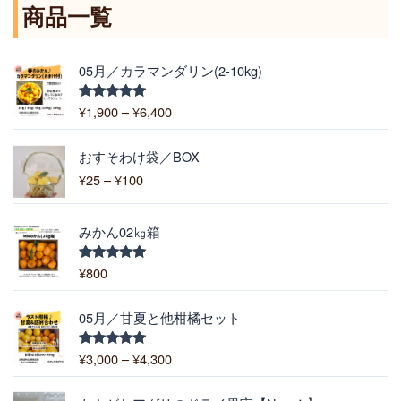
商品一覧
価
05月／カラマンダリン(2-10kg)
格
帯
¥
1,900
–
¥
6,400
5段階中
:
5.00
の評価
¥
価
1
おすそわけ袋／BOX
格
,
¥
25
–
¥
100
帯
9
:
0
¥
0
みかん02㎏箱
2
–
5
¥
¥
800
5段階中
–
5.00
の評価
6
¥
,
価
1
05月／甘夏と他柑橘セット
4
格
0
0
帯
0
¥
3,000
–
¥
4,300
5段階中
0
:
5.00
の評価
¥
価