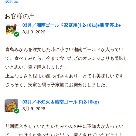
販売品
お客様の声
03月／湘南ゴールド家庭用(1.2-10㎏)※販売停止※
3月 9, 2026
認
証
青島みかんを注文した時に小さい湘南ゴールドが入ってい
済
て、食べてみたら、今まで食べたどのオレンジよりも美味し
み
購
いと思い、箱で購入しました。
入
上品な甘さと程よい酸っぱさもあり、とても美味しいです。
者
さっそく、実家と甥っ子家族にお裾分けしました。
03月／不知火＆湘南ゴールド(2-10kg)
3月 9, 2026
認
証
前回購入させていただいたみかんの中に不知火が入ってい
済
て、これはまた食べたいと思い、購入させていただきまし