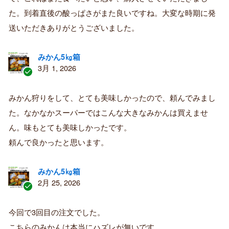
み
購
た。到着直後の酸っぱさがまた良いですね。大変な時期に発
入
送いただきありがとうございました。
者
みかん5㎏箱
3月 1, 2026
認
証
みかん狩りをして、とても美味しかったので、頼んでみまし
済
た。なかなかスーパーではこんな大きなみかんは買えませ
み
購
ん。味もとても美味しかったです。
入
頼んで良かったと思います。
者
みかん5㎏箱
2月 25, 2026
認
証
今回で3回目の注文でした。
済
こちらのみかんは本当にハズレが無いです。