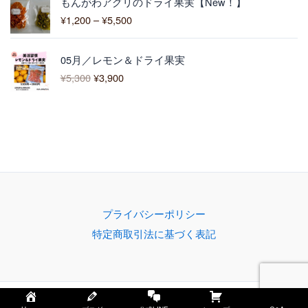
3
もんがわアグリのドライ果実【New！】
格
,
¥
1,200
–
¥
5,500
帯
0
:
0
元
現
¥
0
05月／レモン＆ドライ果実
の
在
1
–
¥
5,300
¥
3,900
価
の
,
¥
格
価
2
4
は
格
0
,
¥
は
0
3
5
¥
–
0
,
3
¥
0
3
,
5
0
9
,
0
0
5
で
0
0
プライバシーポリシー
し
で
0
特定商取引法に基づく表記
た
す
。
。