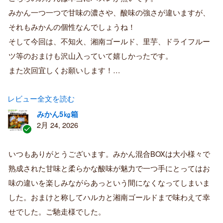
み
購
みかん一つ一つで甘味の濃さや、酸味の強さが違いますが、
入
それもみかんの個性なんでしょうね！
者
そして今回は、不知火、湘南ゴールド、里芋、ドライフルー
ツ等のおまけも沢山入っていて嬉しかったです。
また次回宜しくお願いします！…
レビュー全文を読む
みかん5㎏箱
2月 24, 2026
認
証
いつもありがとうございます。みかん混合BOXは大小様々で
済
熟成された甘味と柔らかな酸味が魅力で一つ手にとってはお
み
購
味の違いを楽しみながらあっという間になくなってしまいま
入
した。おまけと称してハルカと湘南ゴールドまで味わえて幸
者
せでした。ご馳走様でした。