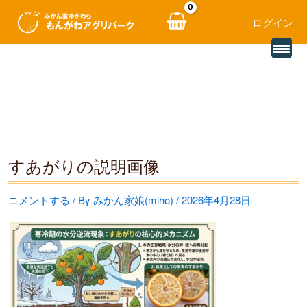
ログイン
別
内
の
レ
容
ビ
ュ
を
ー
を
ス
読
み
キ
込
む
ッ
すあがりの説明画像
プ
コメントする
/ By
みかん家娘(miho)
/
2026年4月28日