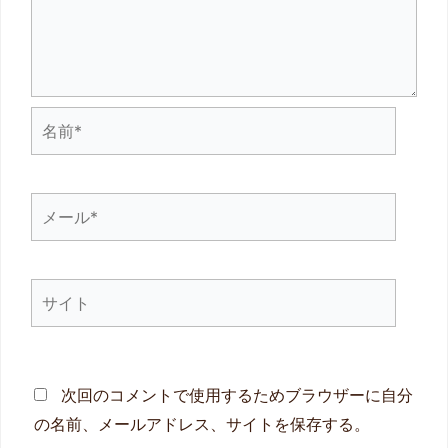
名
前
*
メ
ー
ル
サ
*
イ
ト
次回のコメントで使用するためブラウザーに自分
の名前、メールアドレス、サイトを保存する。