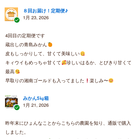
８回お届け！定期便♪
1月 23, 2026
認
証
4回目の定期便です
済
蔵出しの青島みかん
み
購
皮もしっかりして、甘くて美味しい
入
キィウイもめっちゃ甘くて
珍しいはるか、とびきり甘くて
者
最高
早取りの湘南ゴールドも入ってました
楽しみ〜
みかん5㎏箱
1月 21, 2026
認
証
昨年末にひょんなことからこちらの農園を知り、通販で購入
済
しました。
み