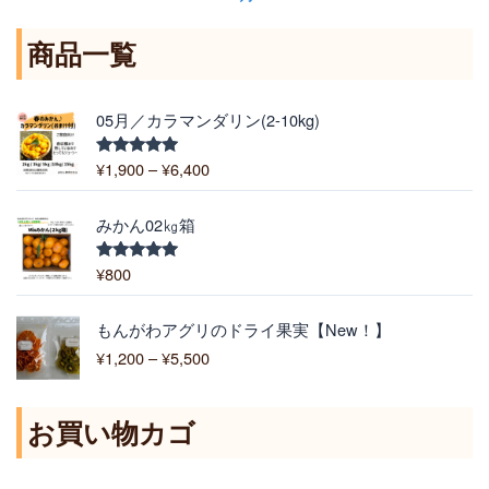
商品一覧
価
05月／カラマンダリン(2-10kg)
格
帯
¥
1,900
–
¥
6,400
5段階中
:
5.00
の評価
¥
1
みかん02㎏箱
,
9
¥
800
5段階中
5.00
の評価
0
0
価
もんがわアグリのドライ果実【New！】
–
格
¥
1,200
–
¥
5,500
¥
帯
6
:
,
¥
お買い物カゴ
4
1
0
,
0
2