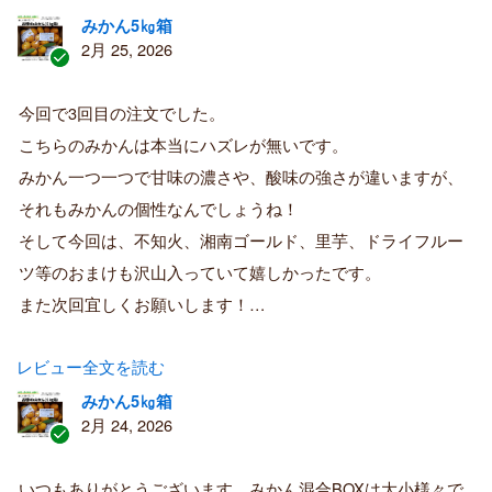
みかん5㎏箱
2月 25, 2026
認
証
今回で3回目の注文でした。
済
こちらのみかんは本当にハズレが無いです。
み
購
みかん一つ一つで甘味の濃さや、酸味の強さが違いますが、
入
それもみかんの個性なんでしょうね！
者
そして今回は、不知火、湘南ゴールド、里芋、ドライフルー
ツ等のおまけも沢山入っていて嬉しかったです。
また次回宜しくお願いします！…
レビュー全文を読む
みかん5㎏箱
2月 24, 2026
認
証
いつもありがとうございます。みかん混合BOXは大小様々で