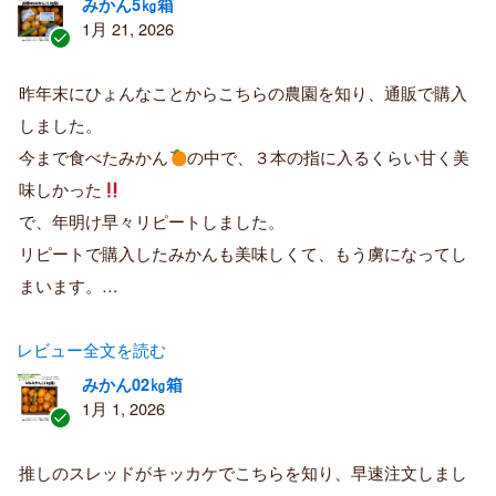
みかん5㎏箱
1月 21, 2026
認
証
昨年末にひょんなことからこちらの農園を知り、通販で購入
済
しました。
み
購
今まで食べたみかん
の中で、３本の指に入るくらい甘く美
入
味しかった
者
で、年明け早々リピートしました。
リピートで購入したみかんも美味しくて、もう虜になってし
まいます。…
レビュー全文を読む
みかん02㎏箱
1月 1, 2026
認
証
推しのスレッドがキッカケでこちらを知り、早速注文しまし
済