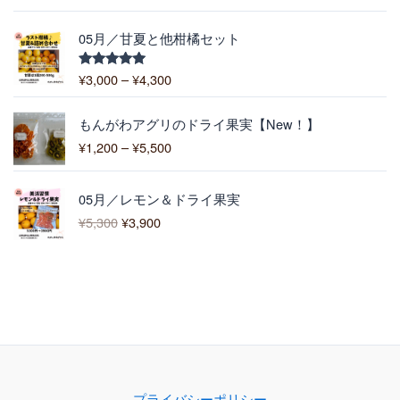
–
5.00
の評価
6
¥
,
価
1
05月／甘夏と他柑橘セット
4
格
0
0
帯
0
¥
3,000
–
¥
4,300
5段階中
0
:
5.00
の評価
¥
価
3
もんがわアグリのドライ果実【New！】
格
,
¥
1,200
–
¥
5,500
帯
0
:
0
元
現
¥
0
05月／レモン＆ドライ果実
の
在
1
–
¥
5,300
¥
3,900
価
の
,
¥
格
価
2
4
は
格
0
,
¥
は
0
3
5
¥
–
0
,
3
¥
0
3
,
5
0
9
,
0
0
5
で
0
0
プライバシーポリシー