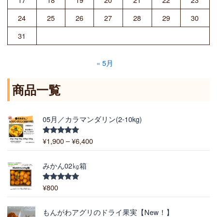
24
25
26
27
28
29
30
31
« 5月
商品一覧
価
05月／カラマンダリン(2-10kg)
格
帯
¥
1,900
–
¥
6,400
5段階中
:
5.00
の評価
¥
1
みかん02㎏箱
,
9
¥
800
5段階中
5.00
の評価
0
0
価
もんがわアグリのドライ果実【New！】
–