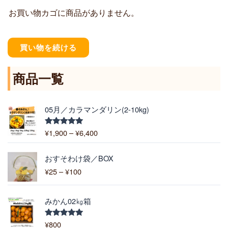
お買い物カゴに商品がありません。
買い物を続ける
商品一覧
価
05月／カラマンダリン(2-10kg)
格
帯
¥
1,900
–
¥
6,400
5段階中
:
5.00
の評価
¥
価
1
おすそわけ袋／BOX
格
,
¥
25
–
¥
100
帯
9
:
0
¥
0
みかん02㎏箱
2
–
5
¥
¥
800
5段階中