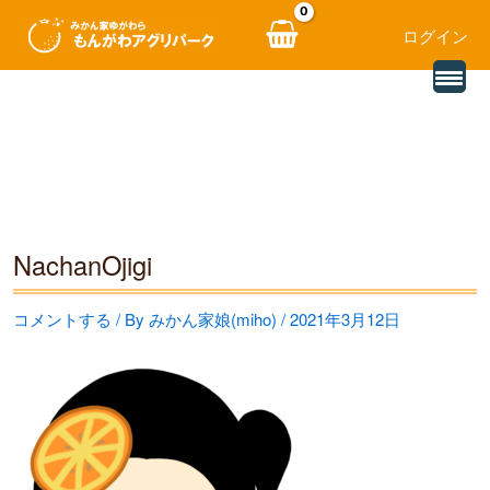
ログイン
別
内
の
レ
容
ビ
ュ
を
ー
を
ス
読
み
キ
込
む
ッ
NachanOjigi
プ
コメントする
/ By
みかん家娘(miho)
/
2021年3月12日