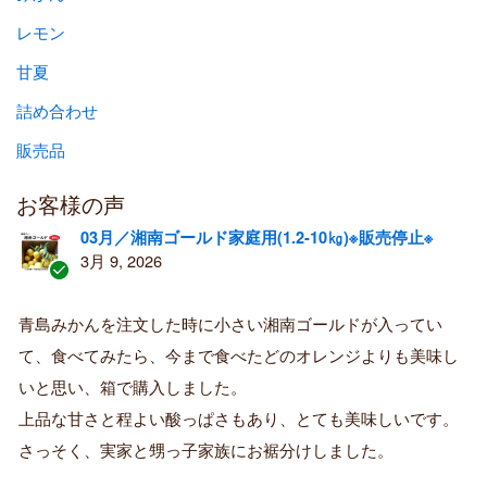
レモン
甘夏
詰め合わせ
販売品
お客様の声
03月／湘南ゴールド家庭用(1.2-10㎏)※販売停止※
3月 9, 2026
認
証
青島みかんを注文した時に小さい湘南ゴールドが入ってい
済
て、食べてみたら、今まで食べたどのオレンジよりも美味し
み
購
いと思い、箱で購入しました。
入
上品な甘さと程よい酸っぱさもあり、とても美味しいです。
者
さっそく、実家と甥っ子家族にお裾分けしました。