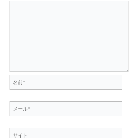
名
前
*
メ
ー
ル
サ
*