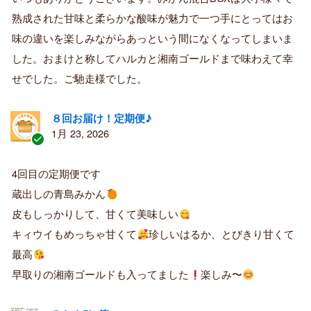
済
熟成された甘味と柔らかな酸味が魅力で一つ手にとってはお
み
購
味の違いを楽しみながらあっという間になくなってしまいま
入
した。おまけと称してハルカと湘南ゴールドまで味わえて幸
者
せでした。ご馳走様でした。
８回お届け！定期便♪
1月 23, 2026
認
証
4回目の定期便です
済
蔵出しの青島みかん
み
購
皮もしっかりして、甘くて美味しい
入
キィウイもめっちゃ甘くて
珍しいはるか、とびきり甘くて
者
最高
早取りの湘南ゴールドも入ってました
楽しみ〜