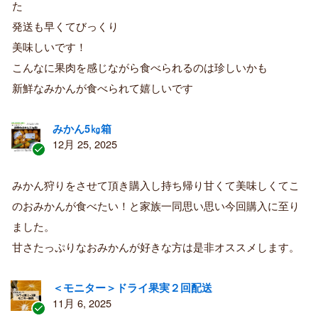
た
み
購
発送も早くてびっくり
入
美味しいです！
者
こんなに果肉を感じながら食べられるのは珍しいかも
新鮮なみかんが食べられて嬉しいです
みかん5㎏箱
12月 25, 2025
認
証
みかん狩りをさせて頂き購入し持ち帰り甘くて美味しくてこ
済
のおみかんが食べたい！と家族一同思い思い今回購入に至り
み
購
ました。
入
甘さたっぷりなおみかんが好きな方は是非オススメします。
者
＜モニター＞ドライ果実２回配送
11月 6, 2025