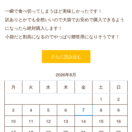
認
証
一瞬で食べ切ってしまうほど美味しかったです！
済
訳ありとかでも全然いいので大袋でお安めで購入できるよう
み
購
になったら絶対購入します！
入
小袋だと割高になるのでやっぱり贈答用になりそうです！
者
さらに読み込む
2026年8月
月
火
水
木
金
土
日
1
2
3
4
5
6
8
9
7
10
11
12
13
14
15
16
17
18
19
20
21
22
23