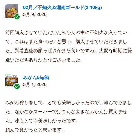
03月／不知火＆湘南ゴールド(2-10kg)
3月 9, 2026
認
証
前回購入させていただいたみかんの中に不知火が入ってい
済
て、これはまた食べたいと思い、購入させていただきまし
み
購
た。到着直後の酸っぱさがまた良いですね。大変な時期に発
入
送いただきありがとうございました。
者
みかん5㎏箱
3月 1, 2026
認
証
みかん狩りをして、とても美味しかったので、頼んでみまし
済
た。なかなかスーパーではこんな大きなみかんは買えませ
み
購
ん。味もとても美味しかったです。
入
頼んで良かったと思います。
者