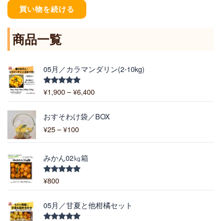
買い物を続ける
商品一覧
価
05月／カラマンダリン(2-10kg)
格
帯
¥
1,900
–
¥
6,400
5段階中
:
5.00
の評価
¥
価
1
おすそわけ袋／BOX
格
,
¥
25
–
¥
100
帯
9
:
0
¥
0
みかん02㎏箱
2
–
5
¥
¥
800
5段階中
–
5.00
の評価
6
¥
,
価
1
05月／甘夏と他柑橘セット
4
格
0
0
帯