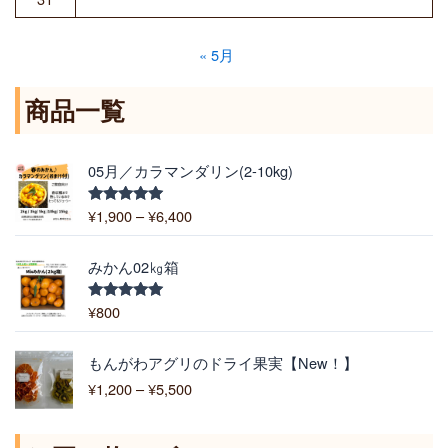
« 5月
商品一覧
価
05月／カラマンダリン(2-10kg)
格
帯
¥
1,900
–
¥
6,400
5段階中
:
5.00
の評価
¥
1
みかん02㎏箱
,
9
¥
800
5段階中
5.00
の評価
0
0
価
もんがわアグリのドライ果実【New！】
–
格
¥
1,200
–
¥
5,500
¥
帯
6
:
,
¥