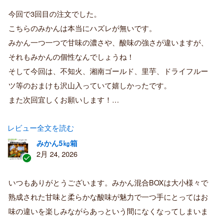
証
今回で3回目の注文でした。
済
こちらのみかんは本当にハズレが無いです。
み
購
みかん一つ一つで甘味の濃さや、酸味の強さが違いますが、
入
それもみかんの個性なんでしょうね！
者
そして今回は、不知火、湘南ゴールド、里芋、ドライフルー
ツ等のおまけも沢山入っていて嬉しかったです。
また次回宜しくお願いします！…
レビュー全文を読む
みかん5㎏箱
2月 24, 2026
認
証
いつもありがとうございます。みかん混合BOXは大小様々で
済
熟成された甘味と柔らかな酸味が魅力で一つ手にとってはお
み
購
味の違いを楽しみながらあっという間になくなってしまいま
入