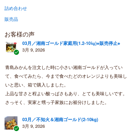
詰め合わせ
販売品
お客様の声
03月／湘南ゴールド家庭用(1.2-10㎏)※販売停止※
3月 9, 2026
認
証
青島みかんを注文した時に小さい湘南ゴールドが入ってい
済
て、食べてみたら、今まで食べたどのオレンジよりも美味し
み
購
いと思い、箱で購入しました。
入
上品な甘さと程よい酸っぱさもあり、とても美味しいです。
者
さっそく、実家と甥っ子家族にお裾分けしました。
03月／不知火＆湘南ゴールド(2-10kg)
3月 9, 2026
認