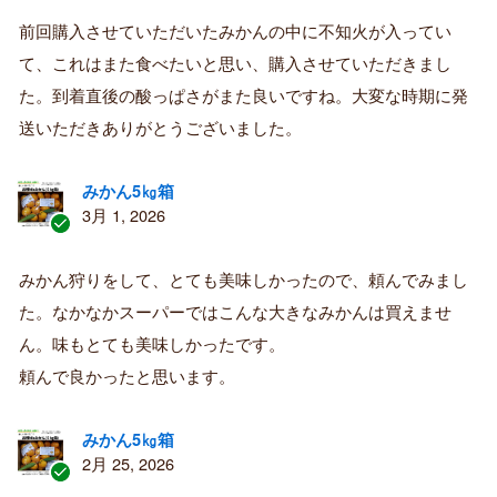
証
前回購入させていただいたみかんの中に不知火が入ってい
済
て、これはまた食べたいと思い、購入させていただきまし
み
購
た。到着直後の酸っぱさがまた良いですね。大変な時期に発
入
送いただきありがとうございました。
者
みかん5㎏箱
3月 1, 2026
認
証
みかん狩りをして、とても美味しかったので、頼んでみまし
済
た。なかなかスーパーではこんな大きなみかんは買えませ
み
購
ん。味もとても美味しかったです。
入
頼んで良かったと思います。
者
みかん5㎏箱
2月 25, 2026
認