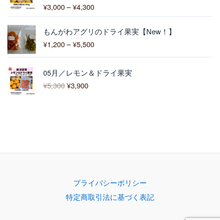
0
¥
3,000
–
¥
4,300
5段階中
0
:
5.00
の評価
¥
価
3
もんがわアグリのドライ果実【New！】
格
,
¥
1,200
–
¥
5,500
帯
0
:
0
元
現
¥
0
05月／レモン＆ドライ果実
の
在
1
–
¥
5,300
¥
3,900
価
の
,
¥
格
価
2
4
は
格
0
,
¥
は
0
3
5
¥
–
0
,
3
¥
0
3
,
5
0
9
,
0
0
5
で
0
0
プライバシーポリシー
し
で
0
特定商取引法に基づく表記
た
す
。
。