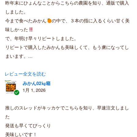
証
昨年末にひょんなことからこちらの農園を知り、通販で購入
済
しました。
み
購
今まで食べたみかん
の中で、３本の指に入るくらい甘く美
入
味しかった
者
で、年明け早々リピートしました。
リピートで購入したみかんも美味しくて、もう虜になってし
まいます。…
レビュー全文を読む
みかん02㎏箱
1月 1, 2026
認
証
推しのスレッドがキッカケでこちらを知り、早速注文しまし
済
た
み
購
発送も早くてびっくり
入
美味しいです！