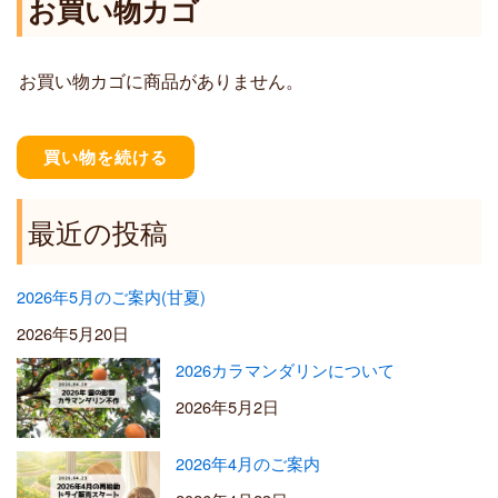
お買い物カゴ
4
1
0
,
0
2
お買い物カゴに商品がありません。
0
0
–
¥
買い物を続ける
5
,
5
最近の投稿
0
0
2026年5月のご案内(甘夏)
2026年5月20日
2026カラマンダリンについて
2026年5月2日
2026年4月のご案内