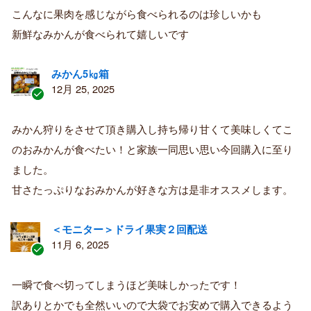
者
こんなに果肉を感じながら食べられるのは珍しいかも
新鮮なみかんが食べられて嬉しいです
みかん5㎏箱
12月 25, 2025
認
証
みかん狩りをさせて頂き購入し持ち帰り甘くて美味しくてこ
済
のおみかんが食べたい！と家族一同思い思い今回購入に至り
み
購
ました。
入
甘さたっぷりなおみかんが好きな方は是非オススメします。
者
＜モニター＞ドライ果実２回配送
11月 6, 2025
認
証
一瞬で食べ切ってしまうほど美味しかったです！
済
訳ありとかでも全然いいので大袋でお安めで購入できるよう
み