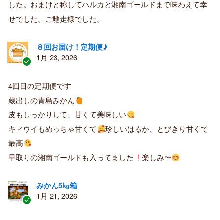
した。おまけと称してハルカと湘南ゴールドまで味わえて幸
者
せでした。ご馳走様でした。
８回お届け！定期便♪
1月 23, 2026
認
証
4回目の定期便です
済
蔵出しの青島みかん
み
購
皮もしっかりして、甘くて美味しい
入
キィウイもめっちゃ甘くて
珍しいはるか、とびきり甘くて
者
最高
早取りの湘南ゴールドも入ってました
楽しみ〜
みかん5㎏箱
1月 21, 2026
認