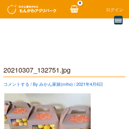
ログイン
別
内
の
レ
容
ビ
ュ
を
ー
を
ス
読
み
キ
込
む
ッ
20210307_132751.jpg
プ
コメントする
/ By
みかん家娘(miho)
/
2021年4月6日