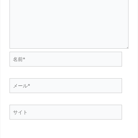
名
前
*
メ
ー
ル
サ
*
イ
ト