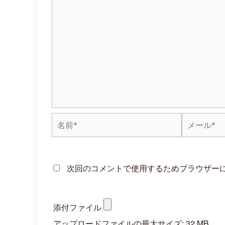
名
メ
前
ー
*
ル
次回のコメントで使用するためブラウザー
*
添付ファイル
アップロードファイルの最大サイズ: 32 MB。