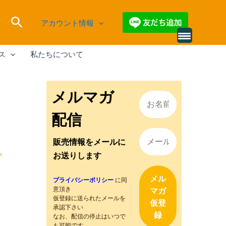
検
アカウント情報
索
別
の
ス
私たちについて
レ
ビ
ュ
ー
を
メルマガ
読
み
込
配信
む
販売情報をメールに
お送りします
プライバシーポリシー
に同
意頂き
仮登録に送られたメールを
承認下さい
なお、配信の停止はいつで
も可能です