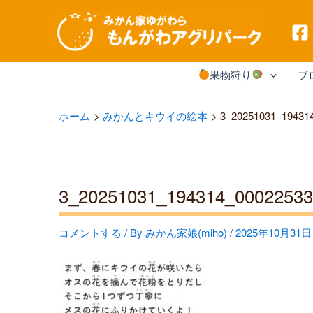
内
果物狩り
ブ
容
を
ホーム
みかんとキウイの絵本
3_20251031_19431
ス
キ
ッ
3_20251031_194314_00022533
プ
コメントする
/ By
みかん家娘(miho)
/
2025年10月31日