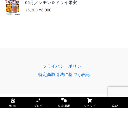
0
05月／レモン＆ドライ果実
の
在
1
–
¥
5,300
¥
3,900
価
の
,
¥
格
価
2
4
は
格
0
,
¥
は
0
3
5
¥
–
0
,
3
¥
0
3
,
5
0
9
,
0
0
5
で
0
0
プライバシーポリシー
し
で
0
特定商取引法に基づく表記
た
す
。
。
Copyright © 2026 みかん家ゆがわらーもんがわアグリー
Home
ブログ
公式LINE
ショップ
Q&A