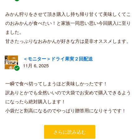
認
証
みかん狩りをさせて頂き購入し持ち帰り甘くて美味しくてこ
済
のおみかんが食べたい！と家族一同思い思い今回購入に至り
み
購
ました。
入
甘さたっぷりなおみかんが好きな方は是非オススメします。
者
＜モニター＞ドライ果実２回配送
11月 6, 2025
認
証
一瞬で食べ切ってしまうほど美味しかったです！
済
訳ありとかでも全然いいので大袋でお安めで購入できるよう
み
購
になったら絶対購入します！
入
小袋だと割高になるのでやっぱり贈答用になりそうです！
者
さらに読み込む