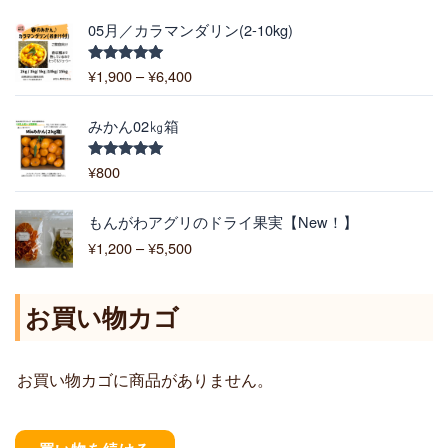
価
05月／カラマンダリン(2-10kg)
格
帯
¥
1,900
–
¥
6,400
5段階中
:
5.00
の評価
¥
1
みかん02㎏箱
,
9
¥
800
5段階中
5.00
の評価
0
0
価
もんがわアグリのドライ果実【New！】
–
格
¥
1,200
–
¥
5,500
¥
帯
6
:
,
¥
お買い物カゴ
4
1
0
,
0
2
お買い物カゴに商品がありません。
0
0
–
¥