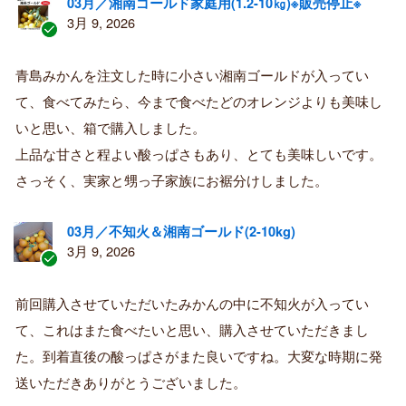
03月／湘南ゴールド家庭用(1.2-10㎏)※販売停止※
3月 9, 2026
認
証
青島みかんを注文した時に小さい湘南ゴールドが入ってい
済
て、食べてみたら、今まで食べたどのオレンジよりも美味し
み
購
いと思い、箱で購入しました。
入
上品な甘さと程よい酸っぱさもあり、とても美味しいです。
者
さっそく、実家と甥っ子家族にお裾分けしました。
03月／不知火＆湘南ゴールド(2-10kg)
3月 9, 2026
認
証
前回購入させていただいたみかんの中に不知火が入ってい
済
て、これはまた食べたいと思い、購入させていただきまし
み
購
た。到着直後の酸っぱさがまた良いですね。大変な時期に発
入
送いただきありがとうございました。
者