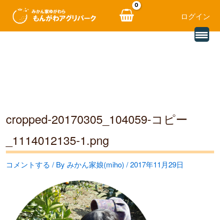
ログイン
別
内
の
レ
容
ビ
ュ
を
ー
を
ス
読
み
キ
込
む
ッ
cropped-20170305_104059-コピー
プ
_1114012135-1.png
コメントする
/ By
みかん家娘(miho)
/
2017年11月29日