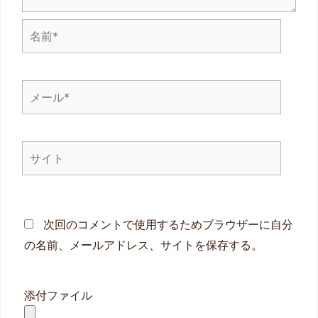
名
前
*
メ
ー
ル
サ
*
イ
ト
次回のコメントで使用するためブラウザーに自分
の名前、メールアドレス、サイトを保存する。
添付ファイル