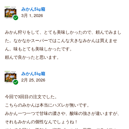
みかん5㎏箱
3月 1, 2026
認
証
みかん狩りをして、とても美味しかったので、頼んでみまし
済
た。なかなかスーパーではこんな大きなみかんは買えませ
み
購
ん。味もとても美味しかったです。
入
頼んで良かったと思います。
者
みかん5㎏箱
2月 25, 2026
認
証
今回で3回目の注文でした。
済
こちらのみかんは本当にハズレが無いです。
み
購
みかん一つ一つで甘味の濃さや、酸味の強さが違いますが、
入
それもみかんの個性なんでしょうね！
者