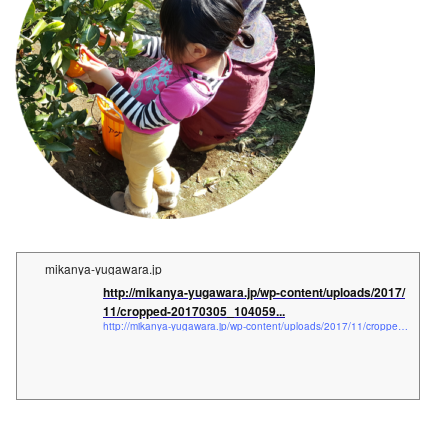
mikanya-yugawara.jp
http://mikanya-yugawara.jp/wp-content/uploads/2017/
11/cropped-20170305_104059...
http://mikanya-yugawara.jp/wp-content/uploads/2017/11/cropped-20170305_104059-コピー_1114012135-1.png