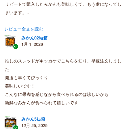
リピートで購入したみかんも美味しくて、もう虜になってし
まいます。…
レビュー全文を読む
みかん02㎏箱
1月 1, 2026
認
証
推しのスレッドがキッカケでこちらを知り、早速注文しまし
済
た
み
購
発送も早くてびっくり
入
美味しいです！
者
こんなに果肉を感じながら食べられるのは珍しいかも
新鮮なみかんが食べられて嬉しいです
みかん5㎏箱
12月 25, 2025