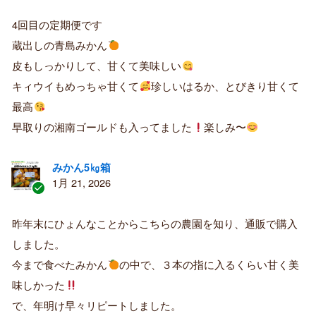
認
証
4回目の定期便です
済
蔵出しの青島みかん
み
購
皮もしっかりして、甘くて美味しい
入
キィウイもめっちゃ甘くて
珍しいはるか、とびきり甘くて
者
最高
早取りの湘南ゴールドも入ってました
楽しみ〜
みかん5㎏箱
1月 21, 2026
認
証
昨年末にひょんなことからこちらの農園を知り、通販で購入
済
しました。
み
購
今まで食べたみかん
の中で、３本の指に入るくらい甘く美
入
味しかった
者
で、年明け早々リピートしました。