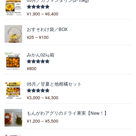
格
帯
¥
1,900
–
¥
6,400
5段階中
:
5.00
の評価
¥
価
1
おすそわけ袋／BOX
格
,
¥
25
–
¥
100
帯
9
:
0
¥
0
みかん02㎏箱
2
–
5
¥
¥
800
5段階中
–
5.00
の評価
6
¥
,
価
1
05月／甘夏と他柑橘セット
4
格
0
0
帯
0
¥
3,000
–
¥
4,300
5段階中
0
:
5.00
の評価
¥
価
3
もんがわアグリのドライ果実【New！】
格
,
¥
1,200
–
¥
5,500
帯
0
:
0
元
現
¥