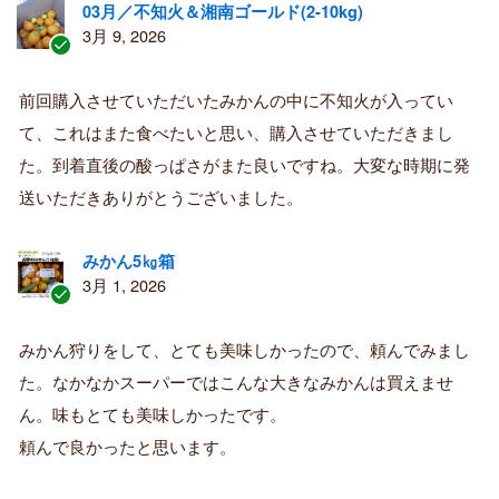
03月／不知火＆湘南ゴールド(2-10kg)
3月 9, 2026
認
証
前回購入させていただいたみかんの中に不知火が入ってい
済
て、これはまた食べたいと思い、購入させていただきまし
み
購
た。到着直後の酸っぱさがまた良いですね。大変な時期に発
入
送いただきありがとうございました。
者
みかん5㎏箱
3月 1, 2026
認
証
みかん狩りをして、とても美味しかったので、頼んでみまし
済
た。なかなかスーパーではこんな大きなみかんは買えませ
み
購
ん。味もとても美味しかったです。
入
頼んで良かったと思います。
者