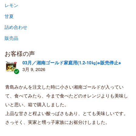
レモン
甘夏
詰め合わせ
販売品
お客様の声
03月／湘南ゴールド家庭用(1.2-10㎏)※販売停止※
3月 9, 2026
認
証
青島みかんを注文した時に小さい湘南ゴールドが入ってい
済
て、食べてみたら、今まで食べたどのオレンジよりも美味し
み
購
いと思い、箱で購入しました。
入
上品な甘さと程よい酸っぱさもあり、とても美味しいです。
者
さっそく、実家と甥っ子家族にお裾分けしました。