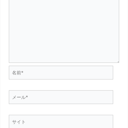
名
前
*
メ
ー
ル
サ
*
イ