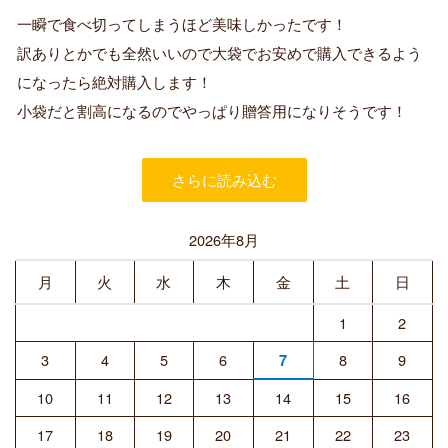
証
一瞬で食べ切ってしまうほど美味しかったです！
済
訳ありとかでも全然いいので大袋でお安めで購入できるよう
み
購
になったら絶対購入します！
入
小袋だと割高になるのでやっぱり贈答用になりそうです！
者
さらに読み込む
2026年8月
月
火
水
木
金
土
日
1
2
3
4
5
6
8
9
7
10
11
12
13
14
15
16
17
18
19
20
21
22
23