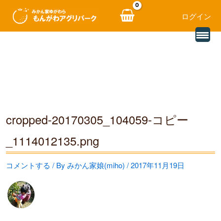
ログイン
別
内
の
レ
容
ビ
ュ
を
ー
を
ス
読
み
キ
込
む
ッ
cropped-20170305_104059-コピー
プ
_1114012135.png
コメントする
/ By
みかん家娘(miho)
/
2017年11月19日