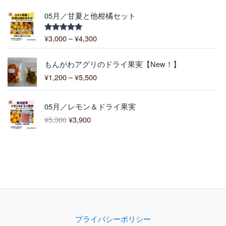
¥
,
価
1
05月／甘夏と他柑橘セット
4
格
0
0
帯
0
¥
3,000
–
¥
4,300
5段階中
0
:
5.00
の評価
¥
価
3
もんがわアグリのドライ果実【New！】
格
,
¥
1,200
–
¥
5,500
帯
0
:
0
元
現
¥
0
05月／レモン＆ドライ果実
の
在
1
–
¥
5,300
¥
3,900
価
の
,
¥
格
価
2
4
は
格
0
,
¥
は
0
3
5
¥
–
0
,
3
¥
0
3
,
5
0
9
,
0
0
5
で
0
0
プライバシーポリシー