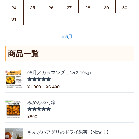
24
25
26
27
28
29
30
31
« 5月
商品一覧
価
05月／カラマンダリン(2-10kg)
格
帯
¥
1,900
–
¥
6,400
5段階中
:
5.00
の評価
¥
1
みかん02㎏箱
,
9
¥
800
5段階中
5.00
の評価
0
0
価
もんがわアグリのドライ果実【New！】
–
格