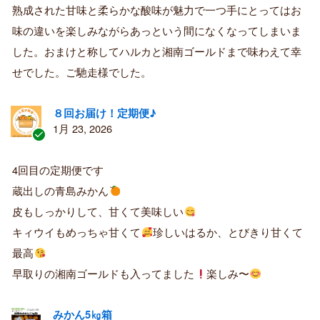
熟成された甘味と柔らかな酸味が魅力で一つ手にとってはお
み
購
味の違いを楽しみながらあっという間になくなってしまいま
入
した。おまけと称してハルカと湘南ゴールドまで味わえて幸
者
せでした。ご馳走様でした。
８回お届け！定期便♪
1月 23, 2026
認
証
4回目の定期便です
済
蔵出しの青島みかん
み
購
皮もしっかりして、甘くて美味しい
入
キィウイもめっちゃ甘くて
珍しいはるか、とびきり甘くて
者
最高
早取りの湘南ゴールドも入ってました
楽しみ〜
みかん5㎏箱