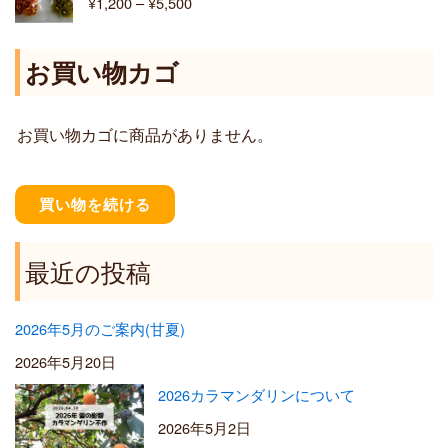
¥
1,200
–
¥
5,500
¥
帯
6
:
,
¥
お買い物カゴ
4
1
0
,
0
2
お買い物カゴに商品がありません。
0
0
–
¥
買い物を続ける
5
,
5
最近の投稿
0
0
2026年5月のご案内(甘夏)
2026年5月20日
2026カラマンダリンについて
2026年5月2日