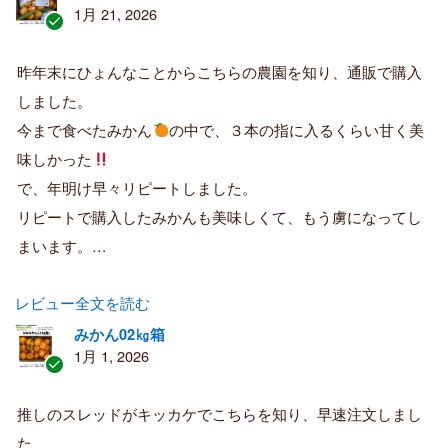
1月 21, 2026
認
証
昨年末にひょんなことからこちらの農園を知り、通販で購入
済
しました。
み
購
今まで食べたみかん
の中で、３本の指に入るくらい甘く美
入
味しかった
者
で、年明け早々リピートしました。
リピートで購入したみかんも美味しくて、もう虜になってし
まいます。…
レビュー全文を読む
みかん02㎏箱
1月 1, 2026
認
証
推しのスレッドがキッカケでこちらを知り、早速注文しまし
済
た