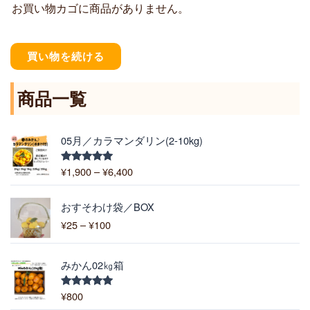
お買い物カゴに商品がありません。
買い物を続ける
商品一覧
価
05月／カラマンダリン(2-10kg)
格
帯
¥
1,900
–
¥
6,400
5段階中
:
5.00
の評価
¥
価
1
おすそわけ袋／BOX
格
,
¥
25
–
¥
100
帯
9
:
0
¥
0
みかん02㎏箱
2
–
5
¥
¥
800
5段階中
–
5.00
の評価
6