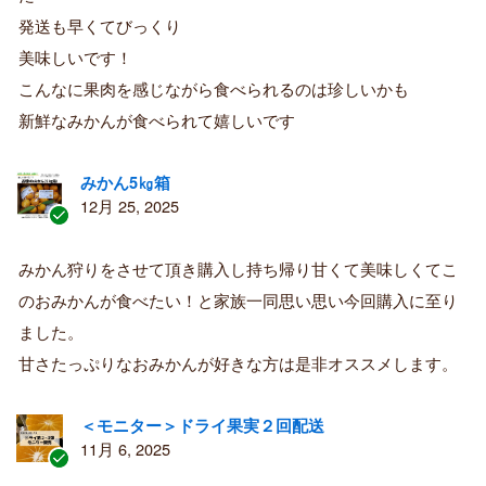
み
購
発送も早くてびっくり
入
美味しいです！
者
こんなに果肉を感じながら食べられるのは珍しいかも
新鮮なみかんが食べられて嬉しいです
みかん5㎏箱
12月 25, 2025
認
証
みかん狩りをさせて頂き購入し持ち帰り甘くて美味しくてこ
済
のおみかんが食べたい！と家族一同思い思い今回購入に至り
み
購
ました。
入
甘さたっぷりなおみかんが好きな方は是非オススメします。
者
＜モニター＞ドライ果実２回配送
11月 6, 2025
認