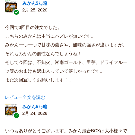
みかん5㎏箱
2月 25, 2026
認
証
今回で3回目の注文でした。
済
こちらのみかんは本当にハズレが無いです。
み
購
みかん一つ一つで甘味の濃さや、酸味の強さが違いますが、
入
それもみかんの個性なんでしょうね！
者
そして今回は、不知火、湘南ゴールド、里芋、ドライフルー
ツ等のおまけも沢山入っていて嬉しかったです。
また次回宜しくお願いします！…
レビュー全文を読む
みかん5㎏箱
2月 24, 2026
認
証
いつもありがとうございます。みかん混合BOXは大小様々で
済