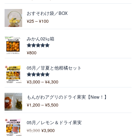
5.00
の評価
¥
価
1
おすそわけ袋／BOX
格
,
¥
25
–
¥
100
帯
9
:
0
¥
0
みかん02㎏箱
2
–
5
¥
¥
800
5段階中
–
5.00
の評価
6
¥
,
価
1
05月／甘夏と他柑橘セット
4
格
0
0
帯
0
¥
3,000
–
¥
4,300
5段階中
0
:
5.00
の評価
¥
価
3
もんがわアグリのドライ果実【New！】
格
,
¥
1,200
–
¥
5,500
帯
0
:
0
元
現
¥
0
05月／レモン＆ドライ果実
の
在
1
–
¥
5,300
¥
3,900
価
の
,
¥