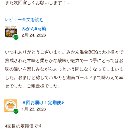
また次回宜しくお願いします！…
レビュー全文を読む
みかん5㎏箱
2月 24, 2026
認
証
いつもありがとうございます。みかん混合BOXは大小様々で
済
熟成された甘味と柔らかな酸味が魅力で一つ手にとってはお
み
購
味の違いを楽しみながらあっという間になくなってしまいま
入
した。おまけと称してハルカと湘南ゴールドまで味わえて幸
者
せでした。ご馳走様でした。
８回お届け！定期便♪
1月 23, 2026
認
証
4回目の定期便です
済