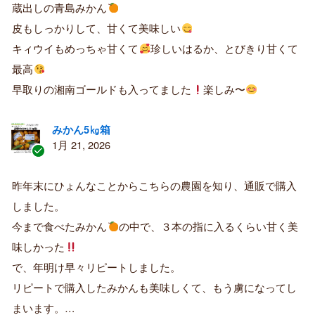
蔵出しの青島みかん
み
購
皮もしっかりして、甘くて美味しい
入
キィウイもめっちゃ甘くて
珍しいはるか、とびきり甘くて
者
最高
早取りの湘南ゴールドも入ってました
楽しみ〜
みかん5㎏箱
1月 21, 2026
認
証
昨年末にひょんなことからこちらの農園を知り、通販で購入
済
しました。
み
購
今まで食べたみかん
の中で、３本の指に入るくらい甘く美
入
味しかった
者
で、年明け早々リピートしました。
リピートで購入したみかんも美味しくて、もう虜になってし
まいます。…