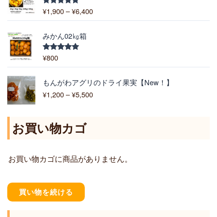
帯
¥
1,900
–
¥
6,400
5段階中
:
5.00
の評価
¥
1
みかん02㎏箱
,
9
¥
800
5段階中
5.00
の評価
0
0
価
もんがわアグリのドライ果実【New！】
–
格
¥
1,200
–
¥
5,500
¥
帯
6
:
,
¥
お買い物カゴ
4
1
0
,
0
2
お買い物カゴに商品がありません。
0
0
–
¥
買い物を続ける
5
,