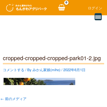
ログイン
別
内
の
レ
容
ビ
ュ
を
ー
を
ス
読
み
キ
込
む
ッ
cropped-cropped-cropped-park01-2.jpg
プ
コメントする
/ By
みかん家娘(miho)
/
2022年6月1日
←
前のメディア