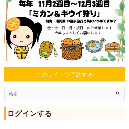
このサイトで予約する
検
索
ログインする
対
象
: