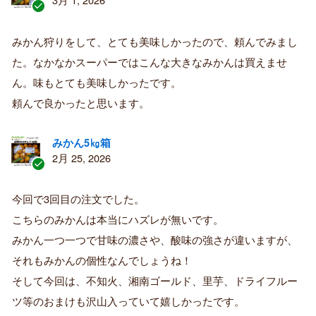
認
証
みかん狩りをして、とても美味しかったので、頼んでみまし
済
た。なかなかスーパーではこんな大きなみかんは買えませ
み
購
ん。味もとても美味しかったです。
入
頼んで良かったと思います。
者
みかん5㎏箱
2月 25, 2026
認
証
今回で3回目の注文でした。
済
こちらのみかんは本当にハズレが無いです。
み
購
みかん一つ一つで甘味の濃さや、酸味の強さが違いますが、
入
それもみかんの個性なんでしょうね！
者
そして今回は、不知火、湘南ゴールド、里芋、ドライフルー
ツ等のおまけも沢山入っていて嬉しかったです。