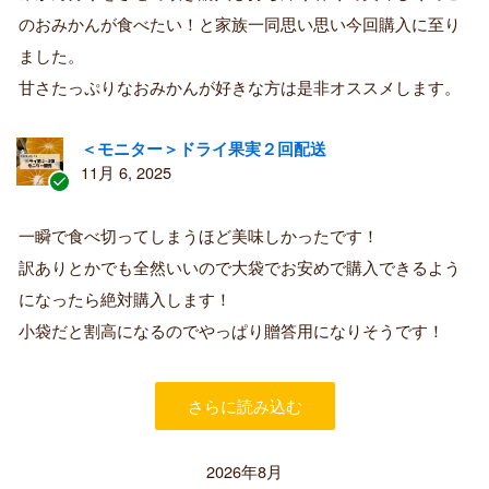
済
のおみかんが食べたい！と家族一同思い思い今回購入に至り
み
購
ました。
入
甘さたっぷりなおみかんが好きな方は是非オススメします。
者
＜モニター＞ドライ果実２回配送
11月 6, 2025
認
証
一瞬で食べ切ってしまうほど美味しかったです！
済
訳ありとかでも全然いいので大袋でお安めで購入できるよう
み
購
になったら絶対購入します！
入
小袋だと割高になるのでやっぱり贈答用になりそうです！
者
さらに読み込む
2026年8月