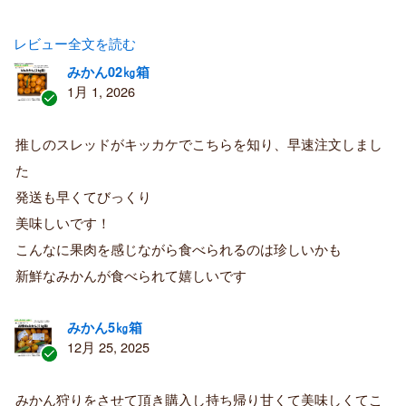
レビュー全文を読む
みかん02㎏箱
1月 1, 2026
認
証
推しのスレッドがキッカケでこちらを知り、早速注文しまし
済
た
み
購
発送も早くてびっくり
入
美味しいです！
者
こんなに果肉を感じながら食べられるのは珍しいかも
新鮮なみかんが食べられて嬉しいです
みかん5㎏箱
12月 25, 2025
認
証
みかん狩りをさせて頂き購入し持ち帰り甘くて美味しくてこ