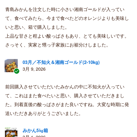
認
証
青島みかんを注文した時に小さい湘南ゴールドが入ってい
済
て、食べてみたら、今まで食べたどのオレンジよりも美味し
み
購
いと思い、箱で購入しました。
入
上品な甘さと程よい酸っぱさもあり、とても美味しいです。
者
さっそく、実家と甥っ子家族にお裾分けしました。
03月／不知火＆湘南ゴールド(2-10kg)
3月 9, 2026
認
証
前回購入させていただいたみかんの中に不知火が入ってい
済
て、これはまた食べたいと思い、購入させていただきまし
み
購
た。到着直後の酸っぱさがまた良いですね。大変な時期に発
入
送いただきありがとうございました。
者
みかん5㎏箱
3月 1, 2026