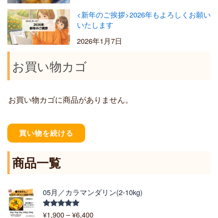
<新年のご挨拶>2026年もよろしくお願い
いたします
2026年1月7日
お買い物カゴ
お買い物カゴに商品がありません。
買い物を続ける
商品一覧
価
05月／カラマンダリン(2-10kg)
格
帯
¥
1,900
–
¥
6,400
5段階中
: