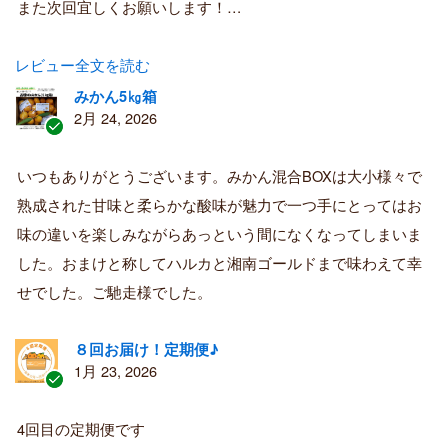
また次回宜しくお願いします！…
レビュー全文を読む
みかん5㎏箱
2月 24, 2026
認
証
いつもありがとうございます。みかん混合BOXは大小様々で
済
熟成された甘味と柔らかな酸味が魅力で一つ手にとってはお
み
購
味の違いを楽しみながらあっという間になくなってしまいま
入
した。おまけと称してハルカと湘南ゴールドまで味わえて幸
者
せでした。ご馳走様でした。
８回お届け！定期便♪
1月 23, 2026
認
証
4回目の定期便です
済