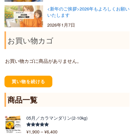
<新年のご挨拶>2026年もよろしくお願い
いたします
2026年1月7日
お買い物カゴ
お買い物カゴに商品がありません。
買い物を続ける
商品一覧
価
05月／カラマンダリン(2-10kg)
格
帯
¥
1,900
–
¥
6,400
5段階中
: