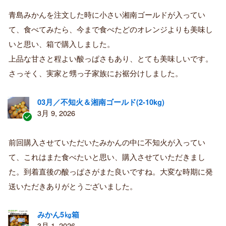
認
証
青島みかんを注文した時に小さい湘南ゴールドが入ってい
済
て、食べてみたら、今まで食べたどのオレンジよりも美味し
み
購
いと思い、箱で購入しました。
入
上品な甘さと程よい酸っぱさもあり、とても美味しいです。
者
さっそく、実家と甥っ子家族にお裾分けしました。
03月／不知火＆湘南ゴールド(2-10kg)
3月 9, 2026
認
証
前回購入させていただいたみかんの中に不知火が入ってい
済
て、これはまた食べたいと思い、購入させていただきまし
み
購
た。到着直後の酸っぱさがまた良いですね。大変な時期に発
入
送いただきありがとうございました。
者
みかん5㎏箱
3月 1, 2026