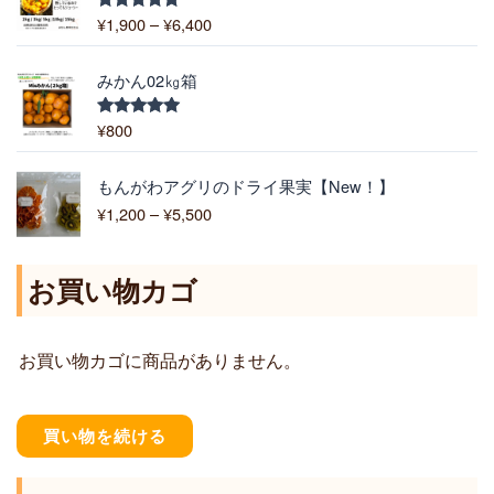
帯
¥
1,900
–
¥
6,400
5段階中
:
5.00
の評価
¥
1
みかん02㎏箱
,
9
¥
800
5段階中
5.00
の評価
0
0
価
もんがわアグリのドライ果実【New！】
–
格
¥
1,200
–
¥
5,500
¥
帯
6
:
,
¥
お買い物カゴ
4
1
0
,
0
2
お買い物カゴに商品がありません。
0
0
–
¥
買い物を続ける
5
,