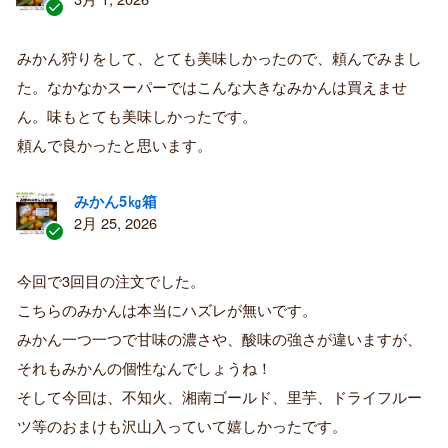
認
証
みかん狩りをして、とても美味しかったので、頼んでみまし
済
た。なかなかスーパーではこんな大きなみかんは買えませ
み
購
ん。味もとても美味しかったです。
入
頼んで良かったと思います。
者
みかん5㎏箱
2月 25, 2026
認
証
今回で3回目の注文でした。
済
こちらのみかんは本当にハズレが無いです。
み
購
みかん一つ一つで甘味の濃さや、酸味の強さが違いますが、
入
それもみかんの個性なんでしょうね！
者
そして今回は、不知火、湘南ゴールド、里芋、ドライフルー
ツ等のおまけも沢山入っていて嬉しかったです。