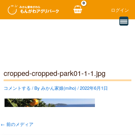
ログイン
別
内
の
レ
容
ビ
ュ
を
ー
を
ス
読
み
キ
込
む
ッ
cropped-cropped-park01-1-1.jpg
プ
コメントする
/ By
みかん家娘(miho)
/
2022年6月1日
←
前のメディア