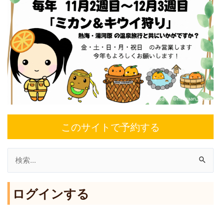
このサイトで予約する
検
索
ログインする
対
象
: