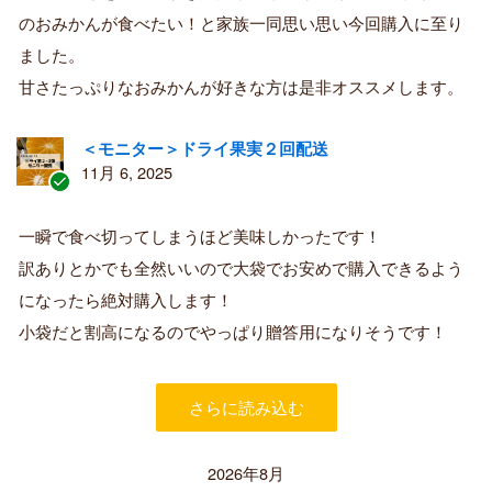
済
のおみかんが食べたい！と家族一同思い思い今回購入に至り
み
購
ました。
入
甘さたっぷりなおみかんが好きな方は是非オススメします。
者
＜モニター＞ドライ果実２回配送
11月 6, 2025
認
証
一瞬で食べ切ってしまうほど美味しかったです！
済
訳ありとかでも全然いいので大袋でお安めで購入できるよう
み
購
になったら絶対購入します！
入
小袋だと割高になるのでやっぱり贈答用になりそうです！
者
さらに読み込む
2026年8月