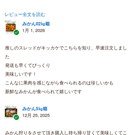
レビュー全文を読む
みかん02㎏箱
1月 1, 2026
認
証
推しのスレッドがキッカケでこちらを知り、早速注文しまし
済
た
み
購
発送も早くてびっくり
入
美味しいです！
者
こんなに果肉を感じながら食べられるのは珍しいかも
新鮮なみかんが食べられて嬉しいです
みかん5㎏箱
12月 25, 2025
認
証
みかん狩りをさせて頂き購入し持ち帰り甘くて美味しくてこ