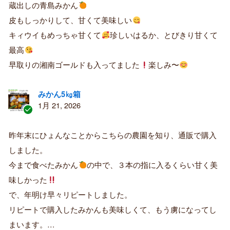
蔵出しの青島みかん
み
購
皮もしっかりして、甘くて美味しい
入
キィウイもめっちゃ甘くて
珍しいはるか、とびきり甘くて
者
最高
早取りの湘南ゴールドも入ってました
楽しみ〜
みかん5㎏箱
1月 21, 2026
認
証
昨年末にひょんなことからこちらの農園を知り、通販で購入
済
しました。
み
購
今まで食べたみかん
の中で、３本の指に入るくらい甘く美
入
味しかった
者
で、年明け早々リピートしました。
リピートで購入したみかんも美味しくて、もう虜になってし
まいます。…