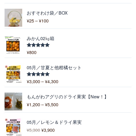
5.00
の評価
¥
価
1
おすそわけ袋／BOX
格
,
¥
25
–
¥
100
帯
9
:
0
¥
0
みかん02㎏箱
2
–
5
¥
¥
800
5段階中
–
5.00
の評価
6
¥
,
価
1
05月／甘夏と他柑橘セット
4
格
0
0
帯
0
¥
3,000
–
¥
4,300
5段階中
0
:
5.00
の評価
¥
価
3
もんがわアグリのドライ果実【New！】
格
,
¥
1,200
–
¥
5,500
帯
0
:
0
元
現
¥
0
05月／レモン＆ドライ果実
の
在
1
–
¥
5,300
¥
3,900
価
の
,
¥