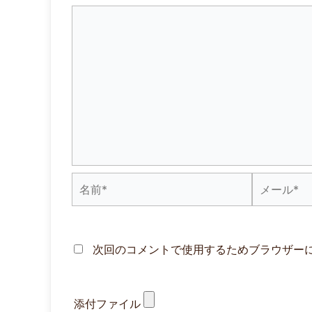
名
メ
前
ー
*
ル
次回のコメントで使用するためブラウザー
*
添付ファイル