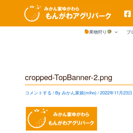
内
果物狩り
ブ
容
を
ス
キ
cropped-TopBanner-2.png
ッ
プ
コメントする
/ By
みかん家娘(miho)
/
2022年11月23日