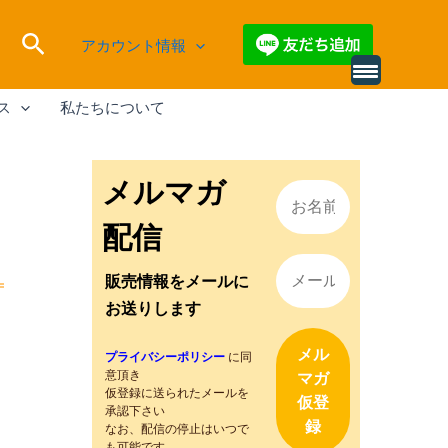
検
アカウント情報
索
別
の
ス
私たちについて
レ
ビ
ュ
ー
を
メルマガ
読
み
込
配信
む
販売情報をメールに
お送りします
プライバシーポリシー
に同
意頂き
仮登録に送られたメールを
承認下さい
なお、配信の停止はいつで
も可能です