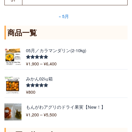
« 5月
商品一覧
価
05月／カラマンダリン(2-10kg)
格
帯
¥
1,900
–
¥
6,400
5段階中
:
5.00
の評価
¥
1
みかん02㎏箱
,
9
¥
800
5段階中
5.00
の評価
0
0
価
もんがわアグリのドライ果実【New！】
–
格
¥
1,200
–
¥
5,500
¥
帯
6
:
,
¥