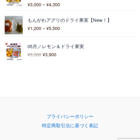
0
¥
3,000
–
¥
4,300
5段階中
0
:
5.00
の評価
¥
価
3
もんがわアグリのドライ果実【New！】
格
,
¥
1,200
–
¥
5,500
帯
0
:
0
元
現
¥
0
05月／レモン＆ドライ果実
の
在
1
–
¥
5,300
¥
3,900
価
の
,
¥
格
価
2
4
は
格
0
,
¥
は
0
3
5
¥
–
0
,
3
¥
0
3
,
5
0
9
,
0
0
5
で
0
0
プライバシーポリシー
し
で
0
特定商取引法に基づく表記
た
す
。
。