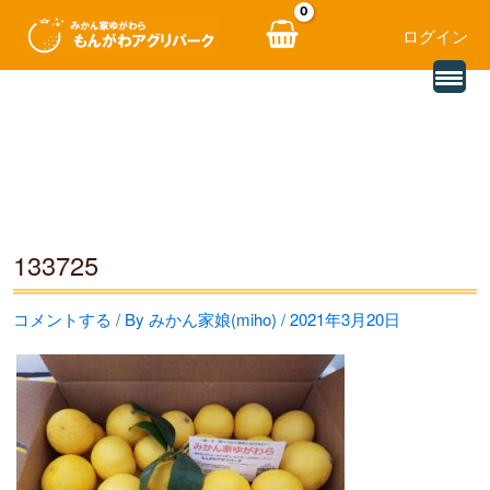
ログイン
別
内
の
レ
容
ビ
ュ
を
ー
を
ス
読
み
キ
込
む
ッ
133725
プ
コメントする
/ By
みかん家娘(miho)
/
2021年3月20日