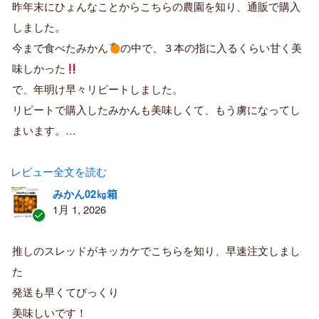
証
昨年末にひょんなことからこちらの農園を知り、通販で購入
済
しました。
み
購
今まで食べたみかん
の中で、３本の指に入るくらい甘く美
入
味しかった
者
で、年明け早々リピートしました。
リピートで購入したみかんも美味しくて、もう虜になってし
まいます。…
レビュー全文を読む
みかん02㎏箱
1月 1, 2026
認
証
推しのスレッドがキッカケでこちらを知り、早速注文しまし
済
た
み
購
発送も早くてびっくり
入
美味しいです！