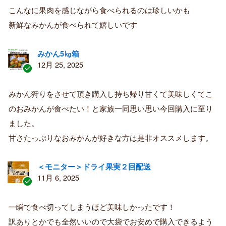
者
こんなに果肉を感じながら食べられるのは珍しいかも
新鮮なみかんが食べられて嬉しいです
みかん5㎏箱
12月 25, 2025
認
証
みかん狩りをさせて頂き購入し持ち帰り甘くて美味しくてこ
済
のおみかんが食べたい！と家族一同思い思い今回購入に至り
み
購
ました。
入
甘さたっぷりなおみかんが好きな方は是非オススメします。
者
＜モニター＞ドライ果実２回配送
11月 6, 2025
認
証
一瞬で食べ切ってしまうほど美味しかったです！
済
訳ありとかでも全然いいので大袋でお安めで購入できるよう
み