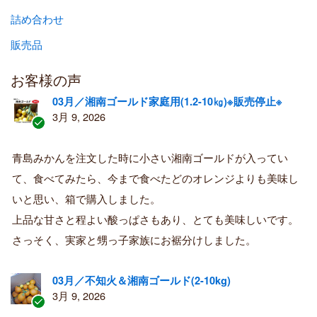
詰め合わせ
販売品
お客様の声
03月／湘南ゴールド家庭用(1.2-10㎏)※販売停止※
3月 9, 2026
認
証
青島みかんを注文した時に小さい湘南ゴールドが入ってい
済
て、食べてみたら、今まで食べたどのオレンジよりも美味し
み
購
いと思い、箱で購入しました。
入
上品な甘さと程よい酸っぱさもあり、とても美味しいです。
者
さっそく、実家と甥っ子家族にお裾分けしました。
03月／不知火＆湘南ゴールド(2-10kg)
3月 9, 2026
認