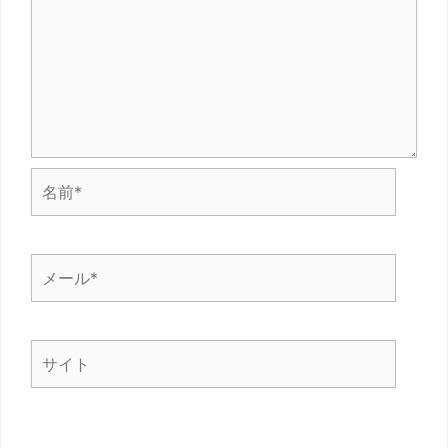
名
前
*
メ
ー
ル
サ
*
イ
ト