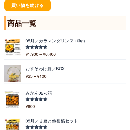
買い物を続ける
商品一覧
価
05月／カラマンダリン(2-10kg)
格
帯
¥
1,900
–
¥
6,400
5段階中
:
5.00
の評価
¥
価
1
おすそわけ袋／BOX
格
,
¥
25
–
¥
100
帯
9
:
0
¥
0
みかん02㎏箱
2
–
5
¥
¥
800
5段階中
–
5.00
の評価
6
¥
,
価
1
05月／甘夏と他柑橘セット
4
格
0
0
帯