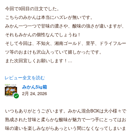
証
今回で3回目の注文でした。
済
こちらのみかんは本当にハズレが無いです。
み
購
みかん一つ一つで甘味の濃さや、酸味の強さが違いますが、
入
それもみかんの個性なんでしょうね！
者
そして今回は、不知火、湘南ゴールド、里芋、ドライフルー
ツ等のおまけも沢山入っていて嬉しかったです。
また次回宜しくお願いします！…
レビュー全文を読む
みかん5㎏箱
2月 24, 2026
認
証
いつもありがとうございます。みかん混合BOXは大小様々で
済
熟成された甘味と柔らかな酸味が魅力で一つ手にとってはお
み
購
味の違いを楽しみながらあっという間になくなってしまいま
入