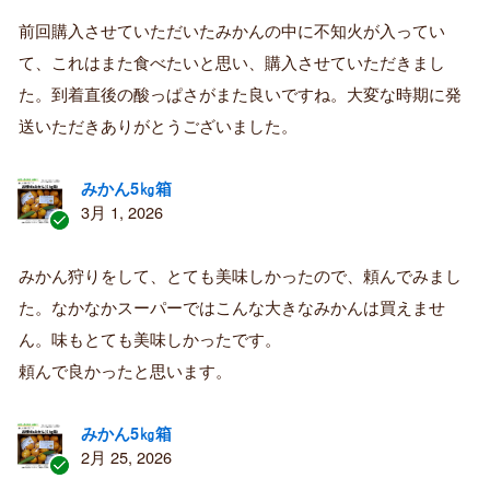
証
前回購入させていただいたみかんの中に不知火が入ってい
済
て、これはまた食べたいと思い、購入させていただきまし
み
購
た。到着直後の酸っぱさがまた良いですね。大変な時期に発
入
送いただきありがとうございました。
者
みかん5㎏箱
3月 1, 2026
認
証
みかん狩りをして、とても美味しかったので、頼んでみまし
済
た。なかなかスーパーではこんな大きなみかんは買えませ
み
購
ん。味もとても美味しかったです。
入
頼んで良かったと思います。
者
みかん5㎏箱
2月 25, 2026
認