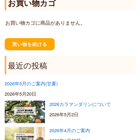
お買い物カゴ
4
1
0
,
0
2
お買い物カゴに商品がありません。
0
0
–
¥
買い物を続ける
5
,
5
最近の投稿
0
0
2026年5月のご案内(甘夏)
2026年5月20日
2026カラマンダリンについて
2026年5月2日
2026年4月のご案内