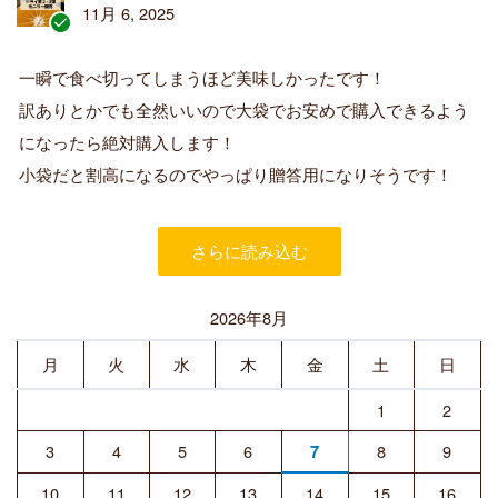
11月 6, 2025
認
証
一瞬で食べ切ってしまうほど美味しかったです！
済
訳ありとかでも全然いいので大袋でお安めで購入できるよう
み
購
になったら絶対購入します！
入
小袋だと割高になるのでやっぱり贈答用になりそうです！
者
さらに読み込む
2026年8月
月
火
水
木
金
土
日
1
2
3
4
5
6
8
9
7
10
11
12
13
14
15
16