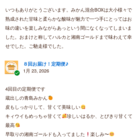
認
証
いつもありがとうございます。みかん混合BOXは大小様々で
済
熟成された甘味と柔らかな酸味が魅力で一つ手にとってはお
み
購
味の違いを楽しみながらあっという間になくなってしまいま
入
した。おまけと称してハルカと湘南ゴールドまで味わえて幸
者
せでした。ご馳走様でした。
８回お届け！定期便♪
1月 23, 2026
認
証
4回目の定期便です
済
蔵出しの青島みかん
み
購
皮もしっかりして、甘くて美味しい
入
キィウイもめっちゃ甘くて
珍しいはるか、とびきり甘くて
者
最高
早取りの湘南ゴールドも入ってました
楽しみ〜