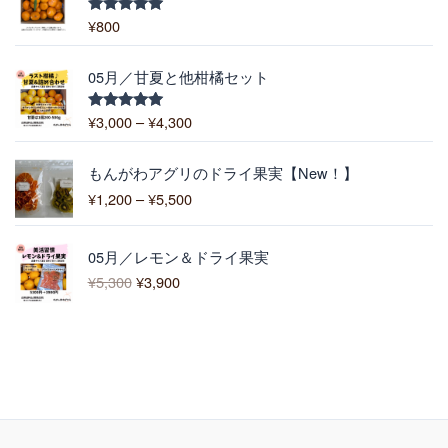
–
5
¥
¥
800
5段階中
–
5.00
の評価
6
¥
,
価
1
05月／甘夏と他柑橘セット
4
格
0
0
帯
0
¥
3,000
–
¥
4,300
5段階中
0
:
5.00
の評価
¥
価
3
もんがわアグリのドライ果実【New！】
格
,
¥
1,200
–
¥
5,500
帯
0
:
0
元
現
¥
0
05月／レモン＆ドライ果実
の
在
1
–
¥
5,300
¥
3,900
価
の
,
¥
格
価
2
4
は
格
0
,
¥
は
0
3
5
¥
–
0
,
3
¥
0
3
,
5
0
9
,