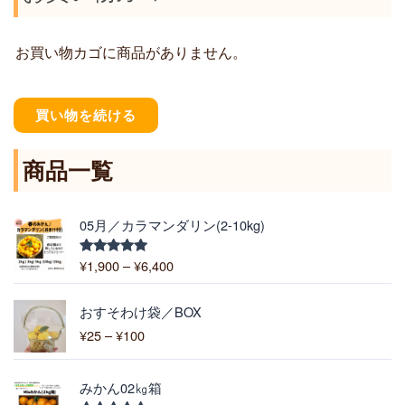
お買い物カゴに商品がありません。
買い物を続ける
商品一覧
価
05月／カラマンダリン(2-10kg)
格
帯
¥
1,900
–
¥
6,400
5段階中
:
5.00
の評価
¥
価
1
おすそわけ袋／BOX
格
,
¥
25
–
¥
100
帯
9
:
0
¥
0
みかん02㎏箱
2