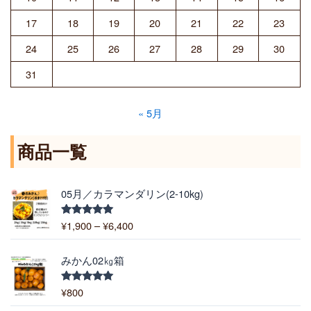
17
18
19
20
21
22
23
24
25
26
27
28
29
30
31
« 5月
商品一覧
価
05月／カラマンダリン(2-10kg)
格
帯
¥
1,900
–
¥
6,400
5段階中
:
5.00
の評価
¥
1
みかん02㎏箱
,
9
¥
800
5段階中
5.00
の評価
0