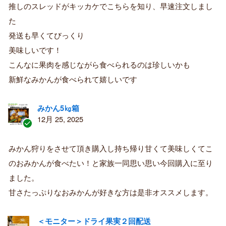
証
推しのスレッドがキッカケでこちらを知り、早速注文しまし
済
た
み
購
発送も早くてびっくり
入
美味しいです！
者
こんなに果肉を感じながら食べられるのは珍しいかも
新鮮なみかんが食べられて嬉しいです
みかん5㎏箱
12月 25, 2025
認
証
みかん狩りをさせて頂き購入し持ち帰り甘くて美味しくてこ
済
のおみかんが食べたい！と家族一同思い思い今回購入に至り
み
購
ました。
入
甘さたっぷりなおみかんが好きな方は是非オススメします。
者
＜モニター＞ドライ果実２回配送