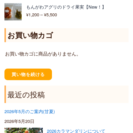
0
価
もんがわアグリのドライ果実【New！】
–
格
¥
1,200
–
¥
5,500
¥
帯
6
:
,
¥
お買い物カゴ
4
1
0
,
0
2
お買い物カゴに商品がありません。
0
0
–
¥
買い物を続ける
5
,
5
最近の投稿
0
0
2026年5月のご案内(甘夏)
2026年5月20日
2026カラマンダリンについて