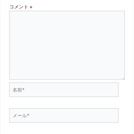
コメント
※
名
前
*
メ
ー
ル