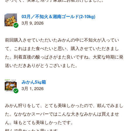
03月／不知火＆湘南ゴールド(2-10kg)
3月 9, 2026
認
証
前回購入させていただいたみかんの中に不知火が入ってい
済
て、これはまた食べたいと思い、購入させていただきまし
み
購
た。到着直後の酸っぱさがまた良いですね。大変な時期に発
入
送いただきありがとうございました。
者
みかん5㎏箱
3月 1, 2026
認
証
みかん狩りをして、とても美味しかったので、頼んでみまし
済
た。なかなかスーパーではこんな大きなみかんは買えませ
み
購
ん。味もとても美味しかったです。
入
頼んで良かったと思います。