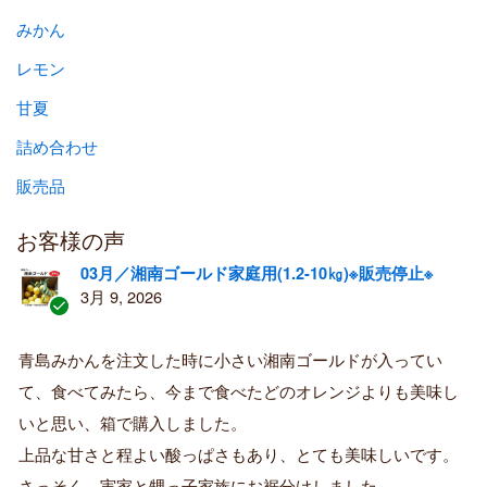
みかん
レモン
甘夏
詰め合わせ
販売品
お客様の声
03月／湘南ゴールド家庭用(1.2-10㎏)※販売停止※
3月 9, 2026
認
証
青島みかんを注文した時に小さい湘南ゴールドが入ってい
済
て、食べてみたら、今まで食べたどのオレンジよりも美味し
み
購
いと思い、箱で購入しました。
入
上品な甘さと程よい酸っぱさもあり、とても美味しいです。
者
さっそく、実家と甥っ子家族にお裾分けしました。