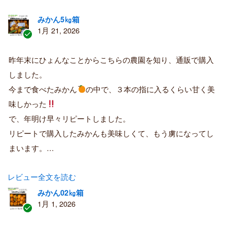
みかん5㎏箱
1月 21, 2026
認
証
昨年末にひょんなことからこちらの農園を知り、通販で購入
済
しました。
み
購
今まで食べたみかん
の中で、３本の指に入るくらい甘く美
入
味しかった
者
で、年明け早々リピートしました。
リピートで購入したみかんも美味しくて、もう虜になってし
まいます。…
レビュー全文を読む
みかん02㎏箱
1月 1, 2026
認