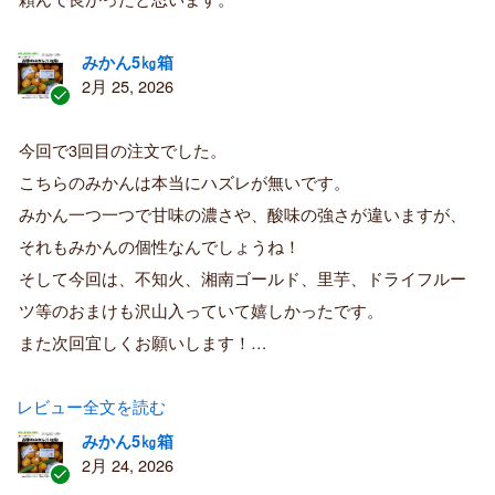
者
みかん5㎏箱
2月 25, 2026
認
証
今回で3回目の注文でした。
済
こちらのみかんは本当にハズレが無いです。
み
購
みかん一つ一つで甘味の濃さや、酸味の強さが違いますが、
入
それもみかんの個性なんでしょうね！
者
そして今回は、不知火、湘南ゴールド、里芋、ドライフルー
ツ等のおまけも沢山入っていて嬉しかったです。
また次回宜しくお願いします！…
レビュー全文を読む
みかん5㎏箱
2月 24, 2026