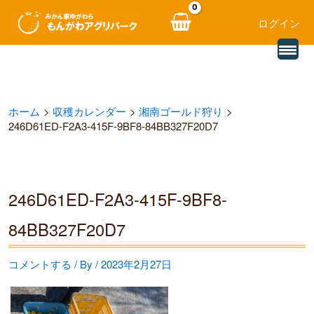
ログイン
別
内
の
レ
容
ビ
ュ
を
ー
ホーム
収穫カレンダー
湘南ゴールド狩り
を
ス
読
246D61ED-F2A3-415F-9BF8-84BB327F20D7
み
キ
込
む
ッ
プ
246D61ED-F2A3-415F-9BF8-
84BB327F20D7
コメントする
/ By
/
2023年2月27日