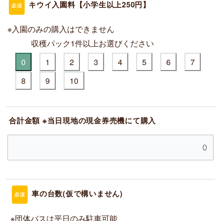
キウイ入園料【小学生以上250円】
必須
※入園のみの購入はできません
収穫パック1件以上お選びください
0
1
2
3
4
5
6
7
8
9
10
合計金額 ※当日現地の現金券売機にて購入
車の台数(仮で構いません)
必須
※団体バスは平日のみ駐車可能