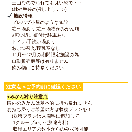
土山なので汚れても良い靴で・・・
(靴や手袋の貸し出しナシ)
施設情報
プレハブ小屋のような施設
駐車場あり(駐車場横がみかん畑)
※広い坂に壁付け駐車あり
トイレ/手洗い場あり
おむつ替え/授乳室なし
11月〜12月の期間限定施設の為、
自動販売機等は有りません
飲み物はご持参ください
注意点 ※ご予約前に確認ください
●みかん狩り注意点
園内のみかんは基本的に持ち帰れません
お持ち帰りご希望の方は収穫プランを！
(収穫プランは入園料に追加して
1グループ5㎏～(別途有料)
収穫エリアの数本からのみ収穫可能