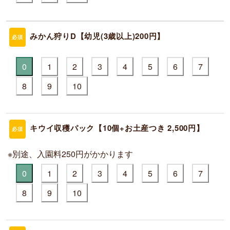
みかん狩りD【幼児(3歳以上)200円】
必須
0
1
2
3
4
5
6
7
8
9
10
キウイ収穫パック【10個+お土産つき 2,500円】
必須
※別途、入園料250円がかかります
0
1
2
3
4
5
6
7
8
9
10