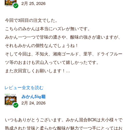
2月 25, 2026
認
証
今回で3回目の注文でした。
済
こちらのみかんは本当にハズレが無いです。
み
購
みかん一つ一つで甘味の濃さや、酸味の強さが違いますが、
入
それもみかんの個性なんでしょうね！
者
そして今回は、不知火、湘南ゴールド、里芋、ドライフルー
ツ等のおまけも沢山入っていて嬉しかったです。
また次回宜しくお願いします！…
レビュー全文を読む
みかん5㎏箱
2月 24, 2026
認
証
いつもありがとうございます。みかん混合BOXは大小様々で
済
熟成された甘味と柔らかな酸味が魅力で一つ手にとってはお
み