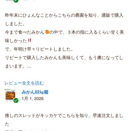
認
証
昨年末にひょんなことからこちらの農園を知り、通販で購入
済
しました。
み
購
今まで食べたみかん
の中で、３本の指に入るくらい甘く美
入
味しかった
者
で、年明け早々リピートしました。
リピートで購入したみかんも美味しくて、もう虜になってし
まいます。…
レビュー全文を読む
みかん02㎏箱
1月 1, 2026
認
証
推しのスレッドがキッカケでこちらを知り、早速注文しまし
済
た
み