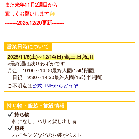
また来年11月2週目から
o
g
n
k
e
k
宜しくお願いします
r
--------2025/12/20更新--------
営業日時について
2025/11/8(土)～12/14(日) 金,土,日,祝,月
※最終週は残りわずかです
月金：10:00～14:00最終入園(15時閉園)
土日祝：9:30～14:30最終入園(15時半閉園)
ご不明点は
公式LINEからどうぞ
持ち物・服装・施設情報
持ち物
特になし、ハサミ貸し出し有
服装
ハイキングなどの服装がベスト