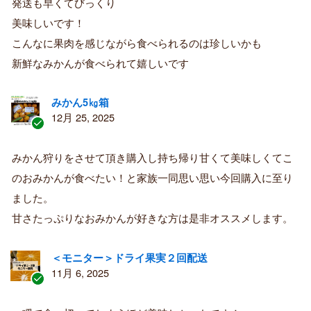
購
発送も早くてびっくり
入
美味しいです！
者
こんなに果肉を感じながら食べられるのは珍しいかも
新鮮なみかんが食べられて嬉しいです
みかん5㎏箱
12月 25, 2025
認
証
みかん狩りをさせて頂き購入し持ち帰り甘くて美味しくてこ
済
のおみかんが食べたい！と家族一同思い思い今回購入に至り
み
購
ました。
入
甘さたっぷりなおみかんが好きな方は是非オススメします。
者
＜モニター＞ドライ果実２回配送
11月 6, 2025
認
証