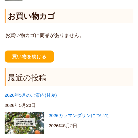
6
:
,
¥
お買い物カゴ
4
1
0
,
0
2
お買い物カゴに商品がありません。
0
0
–
¥
買い物を続ける
5
,
5
最近の投稿
0
0
2026年5月のご案内(甘夏)
2026年5月20日
2026カラマンダリンについて
2026年5月2日