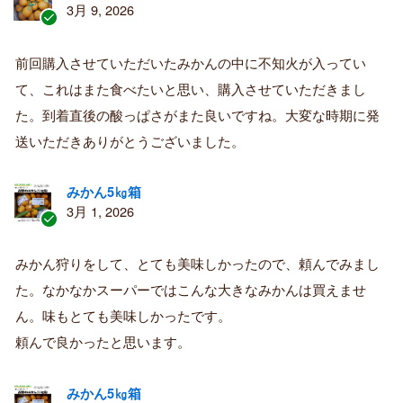
3月 9, 2026
認
証
前回購入させていただいたみかんの中に不知火が入ってい
済
て、これはまた食べたいと思い、購入させていただきまし
み
購
た。到着直後の酸っぱさがまた良いですね。大変な時期に発
入
送いただきありがとうございました。
者
みかん5㎏箱
3月 1, 2026
認
証
みかん狩りをして、とても美味しかったので、頼んでみまし
済
た。なかなかスーパーではこんな大きなみかんは買えませ
み
購
ん。味もとても美味しかったです。
入
頼んで良かったと思います。
者
みかん5㎏箱