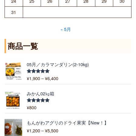
24
25
26
27
28
29
30
31
« 5月
商品一覧
価
05月／カラマンダリン(2-10kg)
格
帯
¥
1,900
–
¥
6,400
5段階中
:
5.00
の評価
¥
1
みかん02㎏箱
,
9
¥
800
5段階中
5.00
の評価
0
0
価
もんがわアグリのドライ果実【New！】
–
格
¥
1,200
–
¥
5,500
¥
帯