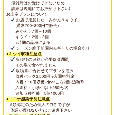
混雑時はお受けできないため
詳細は現地にてお声がけ下さい)
お土産プランについて
お店で用意した「みかん＆キウイ」
(通常700~800円で販売)
みかん：7個～10個
キウイ：2個～3個
※時期の品種による
シーズン終了前園内モギトリの場合あり
●キウイ収穫注意点
収穫後の追熟が必要(2-3週間),
その場で食べれません
収穫量に合わせてプランを選択
収穫パック2,500円 ※入園料別途
内容：10個収穫+食べころ2個+追熟剤
入園料：小学生以上250円/名
追加収穫可能：5個1000円
●コロナ感染予防注意点
5類認定のため個人の判断ですが
体調が優れない方はご遠慮下さい