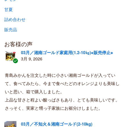
甘夏
詰め合わせ
販売品
お客様の声
03月／湘南ゴールド家庭用(1.2-10㎏)※販売停止※
3月 9, 2026
認
証
青島みかんを注文した時に小さい湘南ゴールドが入ってい
済
て、食べてみたら、今まで食べたどのオレンジよりも美味し
み
購
いと思い、箱で購入しました。
入
上品な甘さと程よい酸っぱさもあり、とても美味しいです。
者
さっそく、実家と甥っ子家族にお裾分けしました。
03月／不知火＆湘南ゴールド(2-10kg)