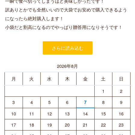
一瞬で食べ切ってしまうほど美味しかったです！
済
訳ありとかでも全然いいので大袋でお安めで購入できるよう
み
購
になったら絶対購入します！
入
小袋だと割高になるのでやっぱり贈答用になりそうです！
者
さらに読み込む
2026年8月
月
火
水
木
金
土
日
1
2
3
4
5
6
8
9
7
10
11
12
13
14
15
16
17
18
19
20
21
22
23