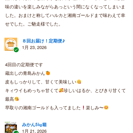
購
味の違いを楽しみながらあっという間になくなってしまいま
入
した。おまけと称してハルカと湘南ゴールドまで味わえて幸
者
せでした。ご馳走様でした。
８回お届け！定期便♪
1月 23, 2026
認
証
4回目の定期便です
済
蔵出しの青島みかん
み
購
皮もしっかりして、甘くて美味しい
入
キィウイもめっちゃ甘くて
珍しいはるか、とびきり甘くて
者
最高
早取りの湘南ゴールドも入ってました
楽しみ〜
みかん5㎏箱
1月 21, 2026