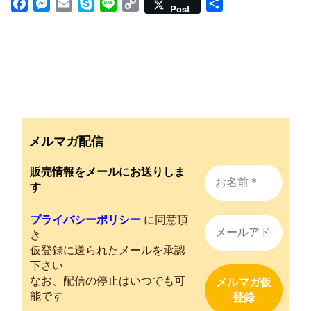
F
M
E
S
L
C
共
Post
a
e
m
k
i
o
有
c
s
a
y
n
p
e
s
i
p
e
y
b
e
l
e
L
o
n
i
o
g
n
k
e
k
r
メルマガ配信
販売情報をメールにお送りしま
す
プライバシーポリシー
に同意頂
き
仮登録に送られたメールを承認
下さい
なお、配信の停止はいつでも可
能です