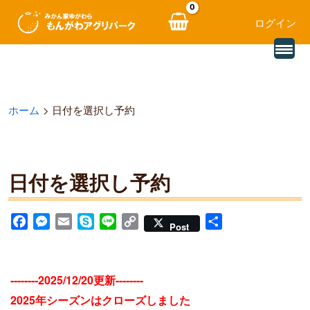
ログイン
別
内
の
レ
容
ビ
ュ
を
ー
ホーム
日付を選択し予約
を
ス
読
み
キ
込
む
ッ
日付を選択し予約
プ
F
M
E
S
L
C
共
Post
a
e
m
k
i
o
有
c
s
a
y
n
p
e
s
i
p
e
y
--------2025/12/20更新--------
b
e
l
e
L
2025年シーズンはクローズしました
o
n
i