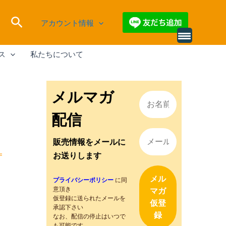
検
アカウント情報
索
別
の
ス
私たちについて
レ
ビ
ュ
ー
を
メルマガ
読
み
込
配信
む
販売情報をメールに
お送りします
プライバシーポリシー
に同
意頂き
仮登録に送られたメールを
承認下さい
なお、配信の停止はいつで
も可能です