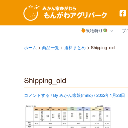
内
果物狩り
ブ
容
を
ホーム
商品一覧
送料まとめ
Shipping_old
ス
キ
ッ
Shipping_old
プ
コメントする
/ By
みかん家娘(miho)
/
2022年1月28日