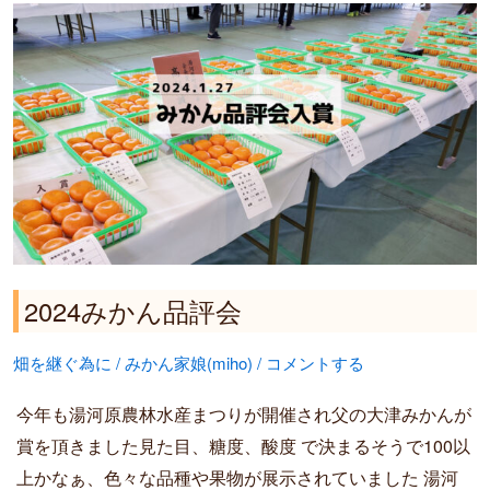
2024
み
か
ん
品
評
会
2024みかん品評会
畑を継ぐ為に
/
みかん家娘(miho)
/
コメントする
今年も湯河原農林水産まつりが開催され父の大津みかんが
賞を頂きました見た目、糖度、酸度 で決まるそうで100以
上かなぁ、色々な品種や果物が展示されていました 湯河