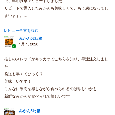
で、年明け早々リピートしました。
リピートで購入したみかんも美味しくて、もう虜になってし
まいます。…
レビュー全文を読む
みかん02㎏箱
1月 1, 2026
認
証
推しのスレッドがキッカケでこちらを知り、早速注文しまし
済
た
み
購
発送も早くてびっくり
入
美味しいです！
者
こんなに果肉を感じながら食べられるのは珍しいかも
新鮮なみかんが食べられて嬉しいです
みかん5㎏箱