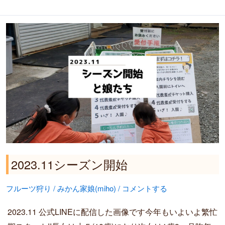
2023.11
シ
ー
ズ
ン
開
始
2023.11シーズン開始
フルーツ狩り
/
みかん家娘(miho)
/
コメントする
2023.11 公式LINEに配信した画像です今年もいよいよ繁忙