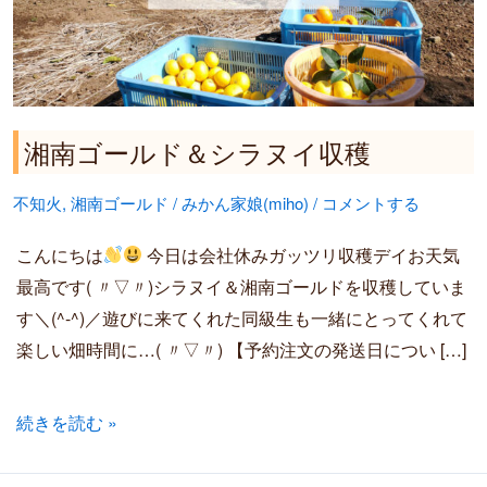
ド
＆
シ
ラ
ヌ
湘南ゴールド＆シラヌイ収穫
イ
不知火
,
湘南ゴールド
/
みかん家娘(miho)
/
コメントする
収
穫
こんにちは
今日は会社休みガッツリ収穫デイお天気
最高です( 〃▽〃)シラヌイ＆湘南ゴールドを収穫していま
す＼(^-^)／遊びに来てくれた同級生も一緒にとってくれて
楽しい畑時間に…( 〃▽〃) 【予約注文の発送日につい […]
続きを読む »