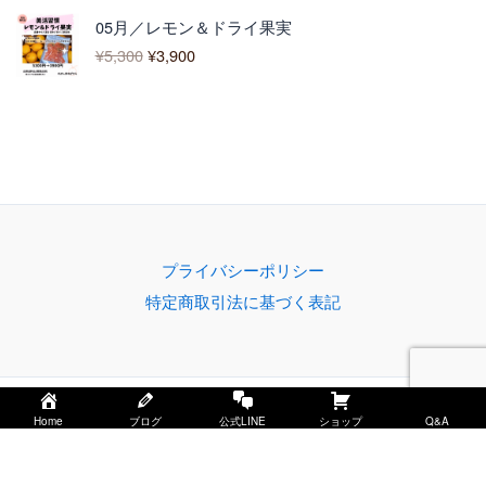
0
元
現
¥
0
05月／レモン＆ドライ果実
の
在
1
–
¥
5,300
¥
3,900
価
の
,
¥
格
価
2
4
は
格
0
,
¥
は
0
3
5
¥
–
0
,
3
¥
0
3
,
5
0
9
,
0
0
5
で
0
0
プライバシーポリシー
し
で
0
特定商取引法に基づく表記
た
す
。
。
Copyright © 2026 みかん家ゆがわらーもんがわアグリー
Home
ブログ
公式LINE
ショップ
Q&A