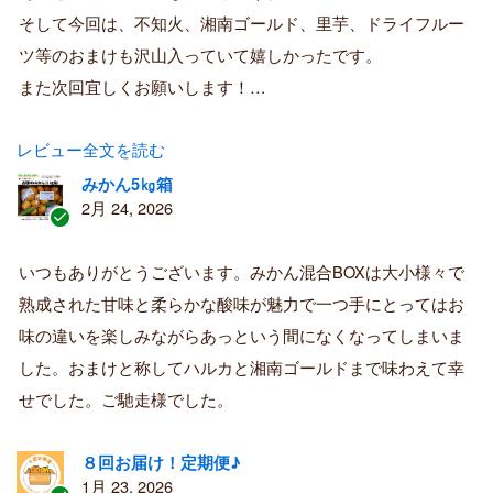
者
そして今回は、不知火、湘南ゴールド、里芋、ドライフルー
ツ等のおまけも沢山入っていて嬉しかったです。
また次回宜しくお願いします！…
レビュー全文を読む
みかん5㎏箱
2月 24, 2026
認
証
いつもありがとうございます。みかん混合BOXは大小様々で
済
熟成された甘味と柔らかな酸味が魅力で一つ手にとってはお
み
購
味の違いを楽しみながらあっという間になくなってしまいま
入
した。おまけと称してハルカと湘南ゴールドまで味わえて幸
者
せでした。ご馳走様でした。
８回お届け！定期便♪
1月 23, 2026