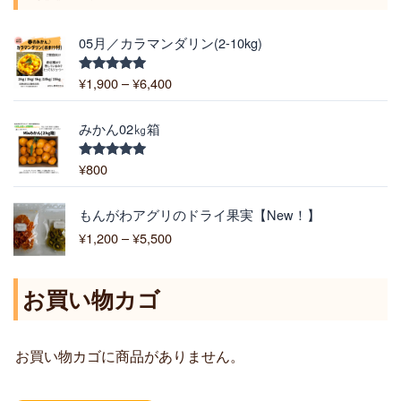
価
05月／カラマンダリン(2-10kg)
格
帯
¥
1,900
–
¥
6,400
5段階中
:
5.00
の評価
¥
1
みかん02㎏箱
,
9
¥
800
5段階中
5.00
の評価
0
0
価
もんがわアグリのドライ果実【New！】
–
格
¥
1,200
–
¥
5,500
¥
帯
6
:
,
¥
お買い物カゴ
4
1
0
,
0
2
お買い物カゴに商品がありません。
0
0
–