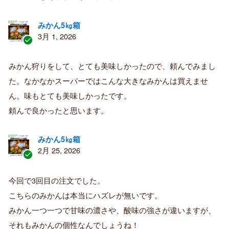
者
みかん5㎏箱
3月 1, 2026
認
証
みかん狩りをして、とても美味しかったので、頼んでみまし
済
た。なかなかスーパーではこんな大きなみかんは買えませ
み
購
ん。味もとても美味しかったです。
入
頼んで良かったと思います。
者
みかん5㎏箱
2月 25, 2026
認
証
今回で3回目の注文でした。
済
こちらのみかんは本当にハズレが無いです。
み
購
みかん一つ一つで甘味の濃さや、酸味の強さが違いますが、
入
それもみかんの個性なんでしょうね！