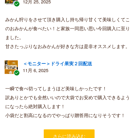
12月 25, 2025
認
証
みかん狩りをさせて頂き購入し持ち帰り甘くて美味しくてこ
済
のおみかんが食べたい！と家族一同思い思い今回購入に至り
み
購
ました。
入
甘さたっぷりなおみかんが好きな方は是非オススメします。
者
＜モニター＞ドライ果実２回配送
11月 6, 2025
認
証
一瞬で食べ切ってしまうほど美味しかったです！
済
訳ありとかでも全然いいので大袋でお安めで購入できるよう
み
購
になったら絶対購入します！
入
小袋だと割高になるのでやっぱり贈答用になりそうです！
者
さらに読み込む