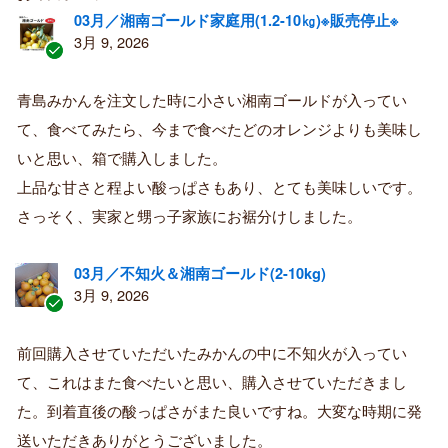
03月／湘南ゴールド家庭用(1.2-10㎏)※販売停止※
3月 9, 2026
認
証
青島みかんを注文した時に小さい湘南ゴールドが入ってい
済
て、食べてみたら、今まで食べたどのオレンジよりも美味し
み
購
いと思い、箱で購入しました。
入
上品な甘さと程よい酸っぱさもあり、とても美味しいです。
者
さっそく、実家と甥っ子家族にお裾分けしました。
03月／不知火＆湘南ゴールド(2-10kg)
3月 9, 2026
認
証
前回購入させていただいたみかんの中に不知火が入ってい
済
て、これはまた食べたいと思い、購入させていただきまし
み
購
た。到着直後の酸っぱさがまた良いですね。大変な時期に発
入
送いただきありがとうございました。