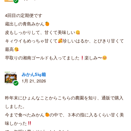
認
証
4回目の定期便です
済
蔵出しの青島みかん
み
購
皮もしっかりして、甘くて美味しい
入
キィウイもめっちゃ甘くて
珍しいはるか、とびきり甘くて
者
最高
早取りの湘南ゴールドも入ってました
楽しみ〜
みかん5㎏箱
1月 21, 2026
認
証
昨年末にひょんなことからこちらの農園を知り、通販で購入
済
しました。
み
購
今まで食べたみかん
の中で、３本の指に入るくらい甘く美
入
味しかった
者