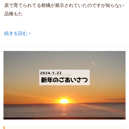
原で育てられてる柑橘が展示されていたのですが知らない
品種もた
続きを読む »
新
年
の
ご
挨
拶
〈2024〉