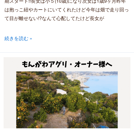
期スタート!!長女は小５(10歳)になり次女は1歳9ヶ月昨年
は抱っこ紐やカートにいてくれたけど今年は畑で走り回っ
て目が離せない!?なんて心配してたけど長女が
続きを読む »
2023
年
度
オ
ー
ナ
ー
様
へ