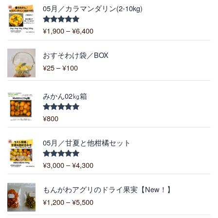
価
05月／カラマンダリン(2-10kg)
格
帯
¥
1,900
–
¥
6,400
5段階中
:
5.00
の評価
¥
価
1
おすそわけ袋／BOX
格
,
¥
25
–
¥
100
帯
9
:
0
¥
0
みかん02㎏箱
2
–
5
¥
¥
800
5段階中
–
5.00
の評価
6
¥
,
価
1
05月／甘夏と他柑橘セット
4
格
0
0
帯
0
¥
3,000
–
¥
4,300
5段階中
0
:
5.00
の評価
¥
価
3
もんがわアグリのドライ果実【New！】
格
,
¥
1,200
–
¥
5,500
帯
0
: