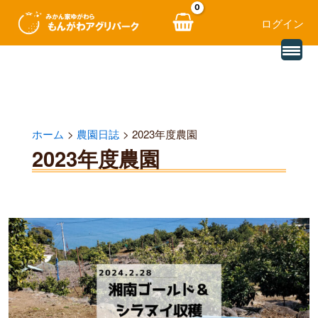
ログイン
別
内
の
レ
容
ビ
ュ
を
ー
を
ス
読
ホーム
農園日誌
2023年度農園
み
キ
込
2023年度農園
む
ッ
プ
湘
南
ゴ
ー
ル