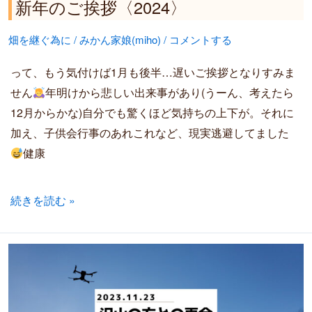
新年のご挨拶〈2024〉
畑を継ぐ為に
/
みかん家娘(miho)
/
コメントする
って、もう気付けば1月も後半…遅いご挨拶となりすみま
せん
年明けから悲しい出来事があり(うーん、考えたら
12月からかな)自分でも驚くほど気持ちの上下が。それに
加え、子供会行事のあれこれなど、現実逃避してました
健康
続きを読む »
2023.11.23
再
会