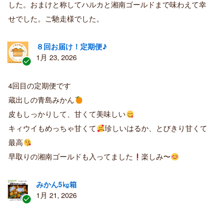
した。おまけと称してハルカと湘南ゴールドまで味わえて幸
者
せでした。ご馳走様でした。
８回お届け！定期便♪
1月 23, 2026
認
証
4回目の定期便です
済
蔵出しの青島みかん
み
購
皮もしっかりして、甘くて美味しい
入
キィウイもめっちゃ甘くて
珍しいはるか、とびきり甘くて
者
最高
早取りの湘南ゴールドも入ってました
楽しみ〜
みかん5㎏箱
1月 21, 2026
認