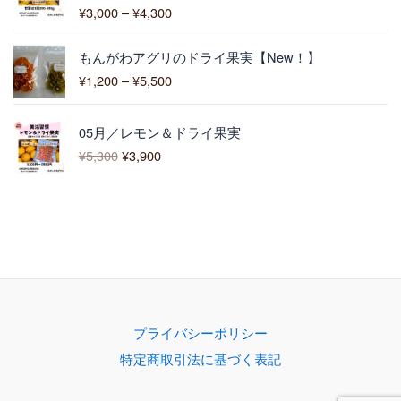
0
¥
3,000
–
¥
4,300
5段階中
0
:
5.00
の評価
¥
価
3
もんがわアグリのドライ果実【New！】
格
,
¥
1,200
–
¥
5,500
帯
0
:
0
元
現
¥
0
05月／レモン＆ドライ果実
の
在
1
–
¥
5,300
¥
3,900
価
の
,
¥
格
価
2
4
は
格
0
,
¥
は
0
3
5
¥
–
0
,
3
¥
0
3
,
5
0
9
,
0
0
5
で
0
0
プライバシーポリシー
し
で
0
特定商取引法に基づく表記
た
す
。
。