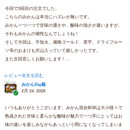
証
今回で3回目の注文でした。
済
こちらのみかんは本当にハズレが無いです。
み
購
みかん一つ一つで甘味の濃さや、酸味の強さが違いますが、
入
それもみかんの個性なんでしょうね！
者
そして今回は、不知火、湘南ゴールド、里芋、ドライフルー
ツ等のおまけも沢山入っていて嬉しかったです。
また次回宜しくお願いします！…
レビュー全文を読む
みかん5㎏箱
2月 24, 2026
認
証
いつもありがとうございます。みかん混合BOXは大小様々で
済
熟成された甘味と柔らかな酸味が魅力で一つ手にとってはお
み
購
味の違いを楽しみながらあっという間になくなってしまいま
入