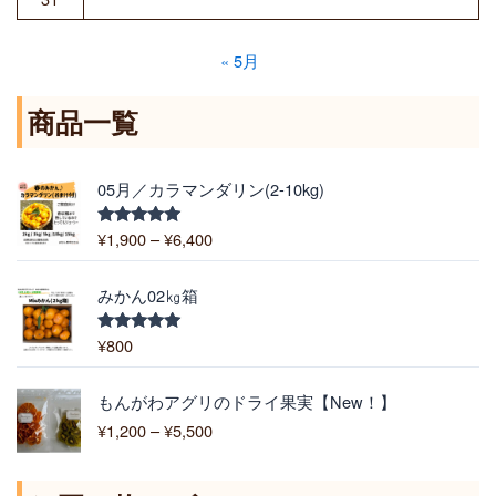
« 5月
商品一覧
価
05月／カラマンダリン(2-10kg)
格
帯
¥
1,900
–
¥
6,400
5段階中
:
5.00
の評価
¥
1
みかん02㎏箱
,
9
¥
800
5段階中
5.00
の評価
0
0
価
もんがわアグリのドライ果実【New！】
–
格
¥
1,200
–
¥
5,500
¥
帯
6
:
,
¥