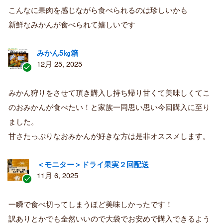
者
こんなに果肉を感じながら食べられるのは珍しいかも
新鮮なみかんが食べられて嬉しいです
みかん5㎏箱
12月 25, 2025
認
証
みかん狩りをさせて頂き購入し持ち帰り甘くて美味しくてこ
済
のおみかんが食べたい！と家族一同思い思い今回購入に至り
み
購
ました。
入
甘さたっぷりなおみかんが好きな方は是非オススメします。
者
＜モニター＞ドライ果実２回配送
11月 6, 2025
認
証
一瞬で食べ切ってしまうほど美味しかったです！
済
訳ありとかでも全然いいので大袋でお安めで購入できるよう
み