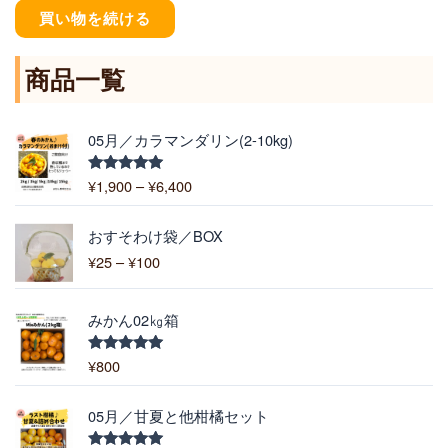
買い物を続ける
商品一覧
価
05月／カラマンダリン(2-10kg)
格
帯
¥
1,900
–
¥
6,400
5段階中
:
5.00
の評価
¥
価
1
おすそわけ袋／BOX
格
,
¥
25
–
¥
100
帯
9
:
0
¥
0
みかん02㎏箱
2
–
5
¥
¥
800
5段階中
–
5.00
の評価
6
¥
,
価
1
05月／甘夏と他柑橘セット
4
格
0
0
帯