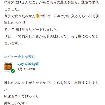
証
昨年末にひょんなことからこちらの農園を知り、通販で購入
済
しました。
み
購
今まで食べたみかん
の中で、３本の指に入るくらい甘く美
入
味しかった
者
で、年明け早々リピートしました。
リピートで購入したみかんも美味しくて、もう虜になってし
まいます。…
レビュー全文を読む
みかん02㎏箱
1月 1, 2026
認
証
推しのスレッドがキッカケでこちらを知り、早速注文しまし
済
た
み
購
発送も早くてびっくり
入
美味しいです！