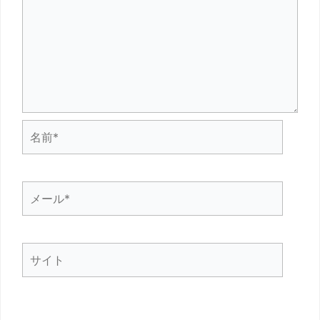
名
前
*
メ
ー
ル
サ
*
イ
ト