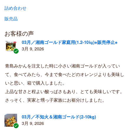
詰め合わせ
販売品
お客様の声
03月／湘南ゴールド家庭用(1.2-10㎏)※販売停止※
3月 9, 2026
認
証
青島みかんを注文した時に小さい湘南ゴールドが入ってい
済
て、食べてみたら、今まで食べたどのオレンジよりも美味し
み
購
いと思い、箱で購入しました。
入
上品な甘さと程よい酸っぱさもあり、とても美味しいです。
者
さっそく、実家と甥っ子家族にお裾分けしました。
03月／不知火＆湘南ゴールド(2-10kg)
3月 9, 2026
認