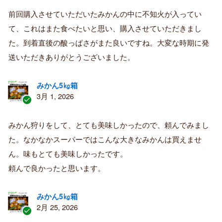
証
前回購入させていただいたみかんの中に不知火が入ってい
済
て、これはまた食べたいと思い、購入させていただきまし
み
購
た。到着直後の酸っぱさがまた良いですね。大変な時期に発
入
送いただきありがとうございました。
者
みかん5㎏箱
3月 1, 2026
認
証
みかん狩りをして、とても美味しかったので、頼んでみまし
済
た。なかなかスーパーではこんな大きなみかんは買えませ
み
購
ん。味もとても美味しかったです。
入
頼んで良かったと思います。
者
みかん5㎏箱
2月 25, 2026
認