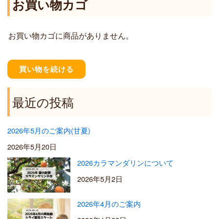
お買い物カゴ
4
1
0
,
0
2
お買い物カゴに商品がありません。
0
0
–
¥
買い物を続ける
5
,
5
最近の投稿
0
0
2026年5月のご案内(甘夏)
2026年5月20日
2026カラマンダリンについて
2026年5月2日
2026年4月のご案内