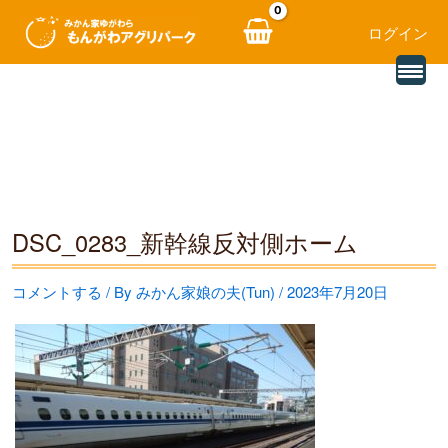
ログイン
別
内
の
レ
容
ビ
ュ
を
ー
を
ス
読
み
キ
込
む
ッ
DSC_0283_新幹線反対側ホーム
プ
コメントする
/ By
みかん家娘の夫(Tun)
/
2023年7月20日