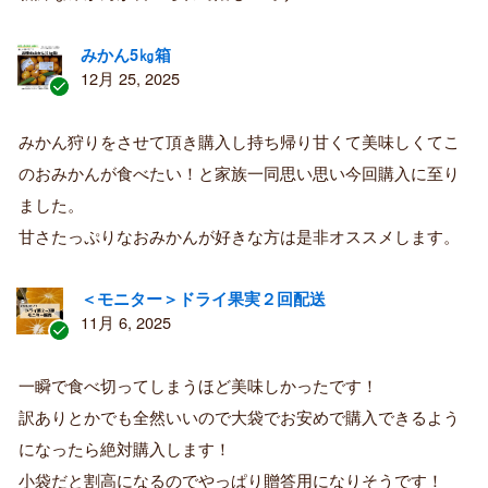
みかん5㎏箱
12月 25, 2025
認
証
みかん狩りをさせて頂き購入し持ち帰り甘くて美味しくてこ
済
のおみかんが食べたい！と家族一同思い思い今回購入に至り
み
購
ました。
入
甘さたっぷりなおみかんが好きな方は是非オススメします。
者
＜モニター＞ドライ果実２回配送
11月 6, 2025
認
証
一瞬で食べ切ってしまうほど美味しかったです！
済
訳ありとかでも全然いいので大袋でお安めで購入できるよう
み
購
になったら絶対購入します！
入
小袋だと割高になるのでやっぱり贈答用になりそうです！