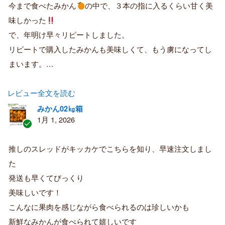
購
今まで食べたみかん
の中で、３本の指に入るくらい甘く美
入
味しかった
者
で、年明け早々リピートしました。
リピートで購入したみかんも美味しくて、もう虜になってし
まいます。…
レビュー全文を読む
みかん02㎏箱
1月 1, 2026
認
証
推しのスレッドがキッカケでこちらを知り、早速注文しまし
済
た
み
購
発送も早くてびっくり
入
美味しいです！
者
こんなに果肉を感じながら食べられるのは珍しいかも
新鮮なみかんが食べられて嬉しいです