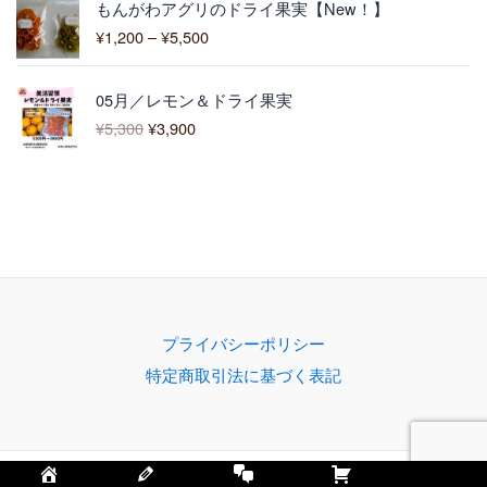
3
もんがわアグリのドライ果実【New！】
格
,
¥
1,200
–
¥
5,500
帯
0
:
0
元
現
¥
0
05月／レモン＆ドライ果実
の
在
1
–
¥
5,300
¥
3,900
価
の
,
¥
格
価
2
4
は
格
0
,
¥
は
0
3
5
¥
–
0
,
3
¥
0
3
,
5
0
9
,
0
0
5
で
0
0
プライバシーポリシー
し
で
0
特定商取引法に基づく表記
た
す
。
。