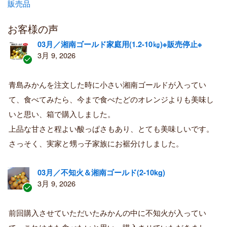
販売品
お客様の声
03月／湘南ゴールド家庭用(1.2-10㎏)※販売停止※
3月 9, 2026
認
証
青島みかんを注文した時に小さい湘南ゴールドが入ってい
済
て、食べてみたら、今まで食べたどのオレンジよりも美味し
み
購
いと思い、箱で購入しました。
入
上品な甘さと程よい酸っぱさもあり、とても美味しいです。
者
さっそく、実家と甥っ子家族にお裾分けしました。
03月／不知火＆湘南ゴールド(2-10kg)
3月 9, 2026
認
証
前回購入させていただいたみかんの中に不知火が入ってい
済