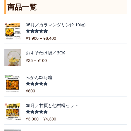
商品一覧
価
05月／カラマンダリン(2-10kg)
格
帯
¥
1,900
–
¥
6,400
5段階中
:
5.00
の評価
¥
価
1
おすそわけ袋／BOX
格
,
¥
25
–
¥
100
帯
9
:
0
¥
0
みかん02㎏箱
2
–
5
¥
¥
800
5段階中
–
5.00
の評価
6
¥
,
価
1
05月／甘夏と他柑橘セット
4
格
0
0
帯
0
¥
3,000
–
¥
4,300
5段階中
0
:
5.00
の評価
¥
価