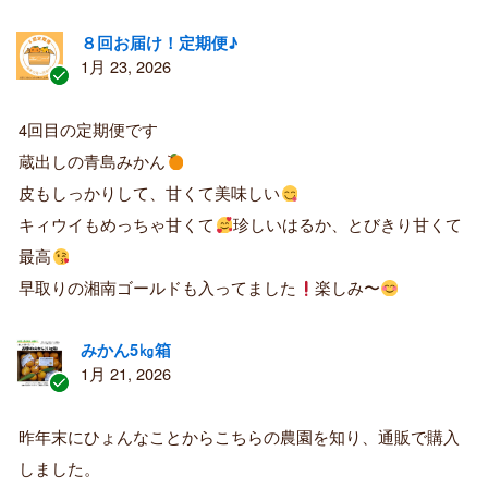
８回お届け！定期便♪
1月 23, 2026
認
証
4回目の定期便です
済
蔵出しの青島みかん
み
購
皮もしっかりして、甘くて美味しい
入
キィウイもめっちゃ甘くて
珍しいはるか、とびきり甘くて
者
最高
早取りの湘南ゴールドも入ってました
楽しみ〜
みかん5㎏箱
1月 21, 2026
認
証
昨年末にひょんなことからこちらの農園を知り、通販で購入
済
しました。
み