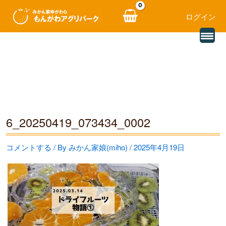
ログイン
別
内
の
レ
容
ビ
ュ
を
ー
を
ス
読
み
キ
込
む
ッ
6_20250419_073434_0002
プ
コメントする
/ By
みかん家娘(miho)
/
2025年4月19日