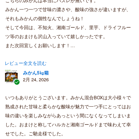
こちらのみかんは本当にハズレが無いです。
み
購
みかん一つ一つで甘味の濃さや、酸味の強さが違いますが、
入
それもみかんの個性なんでしょうね！
者
そして今回は、不知火、湘南ゴールド、里芋、ドライフルー
ツ等のおまけも沢山入っていて嬉しかったです。
また次回宜しくお願いします！…
レビュー全文を読む
みかん5㎏箱
2月 24, 2026
認
証
いつもありがとうございます。みかん混合BOXは大小様々で
済
熟成された甘味と柔らかな酸味が魅力で一つ手にとってはお
み
購
味の違いを楽しみながらあっという間になくなってしまいま
入
した。おまけと称してハルカと湘南ゴールドまで味わえて幸
者
せでした。ご馳走様でした。