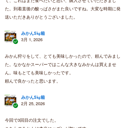
て、これはまた食べたいと思い、購入させていただきまし
み
購
た。到着直後の酸っぱさがまた良いですね。大変な時期に発
入
送いただきありがとうございました。
者
みかん5㎏箱
3月 1, 2026
認
証
みかん狩りをして、とても美味しかったので、頼んでみまし
済
た。なかなかスーパーではこんな大きなみかんは買えませ
み
購
ん。味もとても美味しかったです。
入
頼んで良かったと思います。
者
みかん5㎏箱
2月 25, 2026
認
証
今回で3回目の注文でした。
済