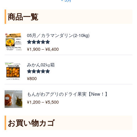
商品一覧
価
05月／カラマンダリン(2-10kg)
格
帯
¥
1,900
–
¥
6,400
5段階中
:
5.00
の評価
¥
1
みかん02㎏箱
,
9
¥
800
5段階中
5.00
の評価
0
0
価
もんがわアグリのドライ果実【New！】
–
格
¥
1,200
–
¥
5,500
¥
帯
6
:
,
¥
お買い物カゴ
4
1
0
,
0
2