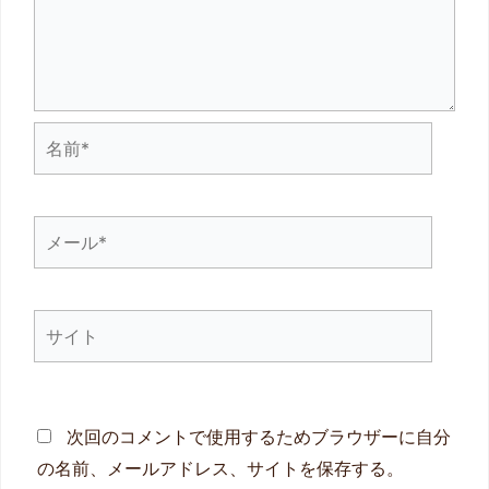
名
前
*
メ
ー
ル
サ
*
イ
ト
次回のコメントで使用するためブラウザーに自分
の名前、メールアドレス、サイトを保存する。